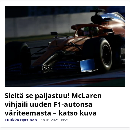
Sieltä se paljastuu! McLaren
vihjaili uuden F1-autonsa
väriteemasta – katso kuva
Tuukka Hyttinen
|
19.01.2021
08:21