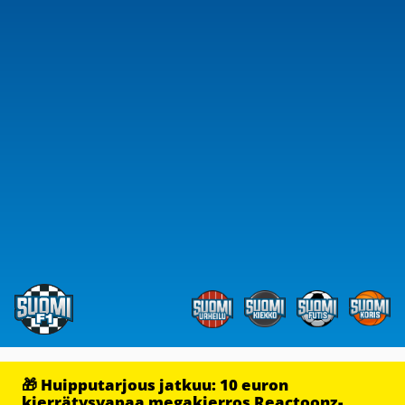
🎁 Huipputarjous jatkuu: 10 euron
kierrätysvapaa megakierros Reactoonz-