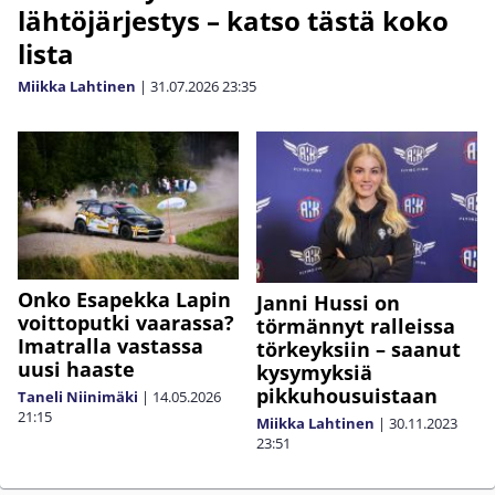
lähtöjärjestys – katso tästä koko
lista
Miikka Lahtinen
|
31.07.2026
23:35
Onko Esapekka Lapin
Janni Hussi on
voittoputki vaarassa?
törmännyt ralleissa
Imatralla vastassa
törkeyksiin – saanut
uusi haaste
kysymyksiä
pikkuhousuistaan
Taneli Niinimäki
|
14.05.2026
21:15
Miikka Lahtinen
|
30.11.2023
23:51