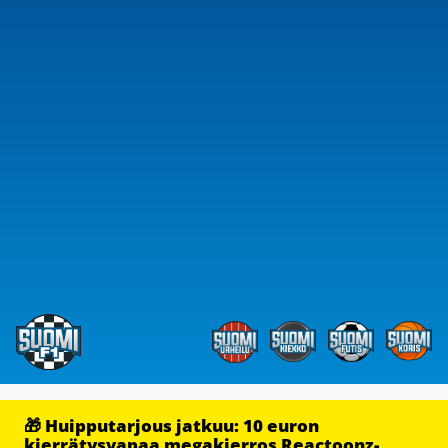
🎁 Huipputarjous jatkuu: 10 euron
kierrätysvapaa megakierros Reactoonz-