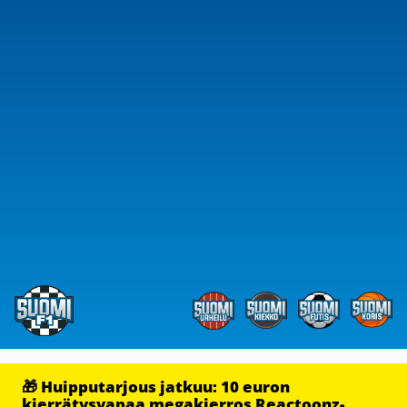
🎁 Huipputarjous jatkuu: 10 euron
kierrätysvapaa megakierros Reactoonz-