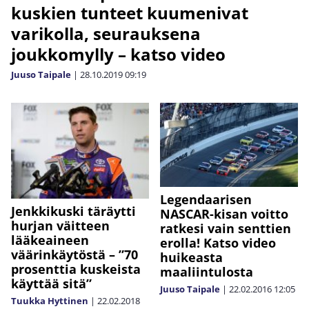
kuskien tunteet kuumenivat
varikolla, seurauksena
joukkomylly – katso video
Juuso Taipale
|
28.10.2019
09:19
Legendaarisen
Jenkkikuski täräytti
NASCAR-kisan voitto
hurjan väitteen
ratkesi vain senttien
lääkeaineen
erolla! Katso video
väärinkäytöstä – ”70
huikeasta
prosenttia kuskeista
maaliintulosta
käyttää sitä”
Juuso Taipale
|
22.02.2016
12:05
Tuukka Hyttinen
|
22.02.2018