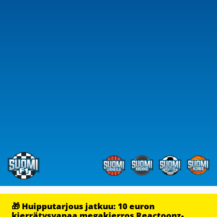
🎁 Huipputarjous jatkuu: 10 euron
kierrätysvapaa megakierros Reactoonz-