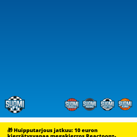
🎁 Huipputarjous jatkuu: 10 euron
kierrätysvapaa megakierros Reactoonz-