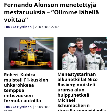
Fernando Alonson menetettyjä
mestaruuksia – ”Olimme lähellä
voittaa”
Tuukka Hyttinen
|
23.09.2018
22:07
Menestystarinan
Robert Kubica
alkuhetkillä! Nico
muisteli F1-kuskien
Rosberg muisteli
uhkarohkeaa
uransa alun
temppua
huippuhetkeä
entisvuosien
Michael
formula-autoilla
Schumacherin
Tuukka Hyttinen
|
18.08.2018
rinnalla somevideolla