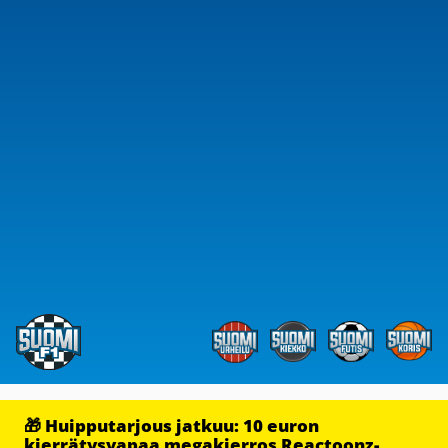
🎁 Huipputarjous jatkuu: 10 euron
kierrätysvapaa megakierros Reactoonz-