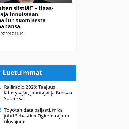
iten siistiä!” – Haas-
taja innoissaan
pailun tuomisesta
aahansa
.07.2017
11:10
Luetuimmat
Ralliradio 2026: Taajuus,
lähetysajat, juontajat ja Bensaa
Suonissa
Toyotan data paljasti, mikä
johti Sebastien Ogierin rajuun
ulosajoon