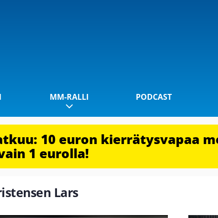
1
MM-RALLI
PODCAST
jatkuu: 10 euron kierrätysvapaa m
vain 1 eurolla!
ristensen Lars