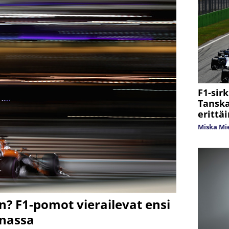
F1-sir
Tanska
erittä
Miska Mi
n? F1-pomot vierailevat ensi
inassa