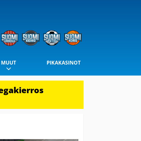
MUUT
PIKAKASINOT
egakierros