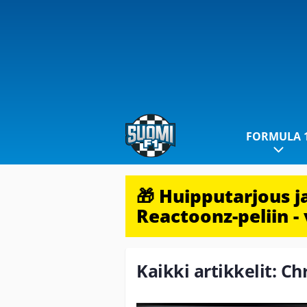
FORMULA 
🎁 Huipputarjous 
Reactoonz-peliin - 
Kaikki artikkelit: Ch