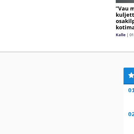
”Vau m
kuljet
osakil
kotim
Kalle
|
01