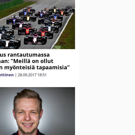
kus rantautumassa
an: ”Meillä on ollut
in myönteisiä tapaamisia”
ettinen
|
28.09.2017
18:51