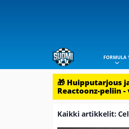
FORMULA 
🎁 Huipputarjous 
Reactoonz-peliin - 
Kaikki artikkelit: Ce