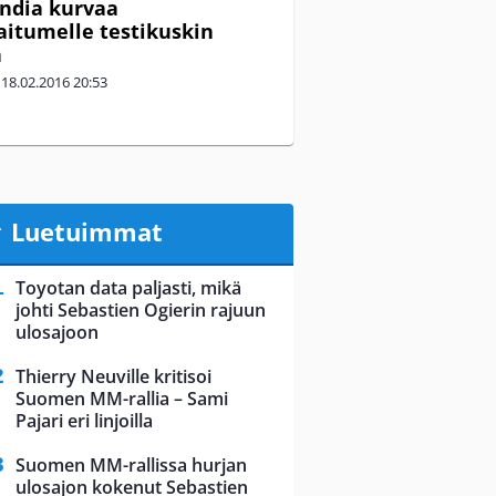
India kurvaa
aitumelle testikuskin
n
|
18.02.2016
20:53
Luetuimmat
Toyotan data paljasti, mikä
johti Sebastien Ogierin rajuun
ulosajoon
Thierry Neuville kritisoi
Suomen MM-rallia – Sami
Pajari eri linjoilla
Suomen MM-rallissa hurjan
ulosajon kokenut Sebastien