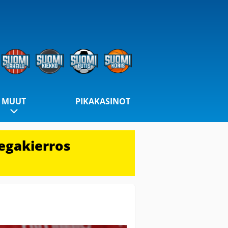
MUUT
PIKAKASINOT
egakierros