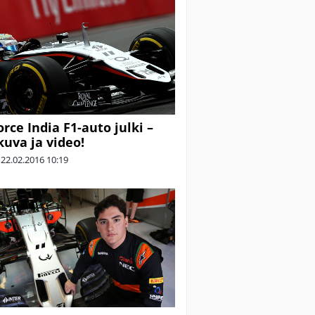
orce India F1-auto julki –
kuva ja video!
|
22.02.2016
10:19