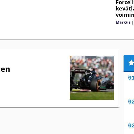
Force 
kevätl
voimi
Markus
sen