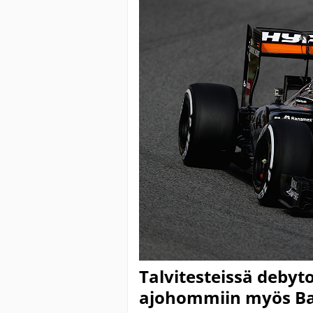
Talvitesteissä debyt
ajohommiin myös Ba