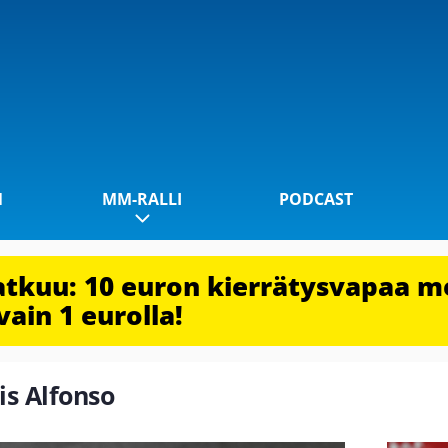
1
MM-RALLI
PODCAST
jatkuu: 10 euron kierrätysvapaa m
vain 1 eurolla!
lis Alfonso