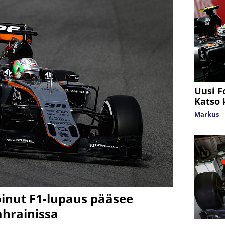
Uusi F
Katso 
Markus
oinut F1-lupaus pääsee
hrainissa