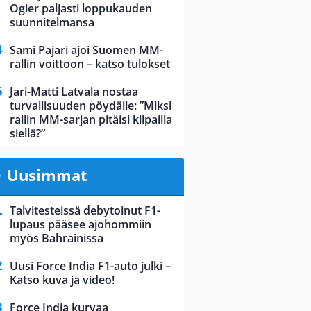
Ogier paljasti loppukauden
suunnitelmansa
Sami Pajari ajoi Suomen MM-
rallin voittoon – katso tulokset
Jari-Matti Latvala nostaa
turvallisuuden pöydälle: ”Miksi
rallin MM-sarjan pitäisi kilpailla
siellä?”
Uusimmat
Talvitesteissä debytoinut F1-
lupaus pääsee ajohommiin
myös Bahrainissa
Uusi Force India F1-auto julki –
Katso kuva ja video!
Force India kurvaa