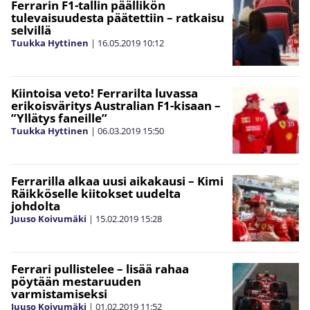
Ferrarin F1-tallin päällikön
tulevaisuudesta päätettiin – ratkaisu
selvillä
Tuukka Hyttinen
|
16.05.2019
10:12
Kiintoisa veto! Ferrarilta luvassa
erikoisväritys Australian F1-kisaan –
”Yllätys faneille”
Tuukka Hyttinen
|
06.03.2019
15:50
Ferrarilla alkaa uusi aikakausi – Kimi
Räikköselle kiitokset uudelta
johdolta
Juuso Koivumäki
|
15.02.2019
15:28
Ferrari pullistelee – lisää rahaa
pöytään mestaruuden
varmistamiseksi
Juuso Koivumäki
|
01.02.2019
11:52