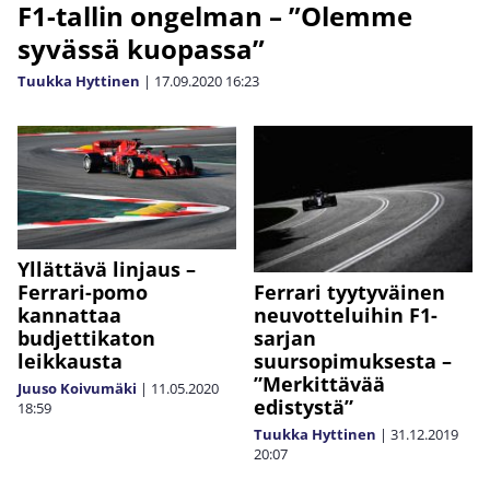
F1-tallin ongelman – ”Olemme
syvässä kuopassa”
Tuukka Hyttinen
|
17.09.2020
16:23
Yllättävä linjaus –
Ferrari-pomo
Ferrari tyytyväinen
kannattaa
neuvotteluihin F1-
budjettikaton
sarjan
leikkausta
suursopimuksesta –
”Merkittävää
Juuso Koivumäki
|
11.05.2020
edistystä”
18:59
Tuukka Hyttinen
|
31.12.2019
20:07