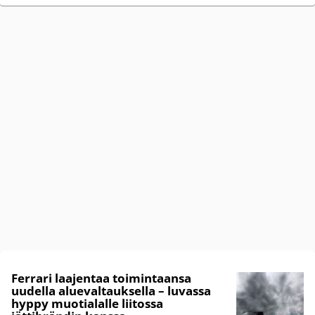
Ferrari laajentaa toimintaansa
uudella aluevaltauksella – luvassa
hyppy muotialalle liitossa