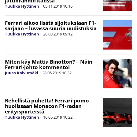
jättibrändin kanssa
Tuukka Hyttinen
|
05.11.2019
10:16
Ferrari aikoo lisätä sijoituksiaan F1-
sarjaan – luvassa suuria uudistuksia
Tuukka Hyttinen
|
28.08.2019
09:12
Miten käy Mattia Binotton? – Näin
Ferrari-johto kommentoi
Juuso Koivumäki
|
28.05.2019
10:32
Rehellistä puhetta! Ferrari-pomo
huolissaan Monacon F1-radan
erityispiirteistä
Tuukka Hyttinen
|
16.05.2019
10:22