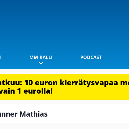
1
MM-RALLI
PODCAST
jatkuu: 10 euron kierrätysvapaa m
vain 1 eurolla!
runner Mathias