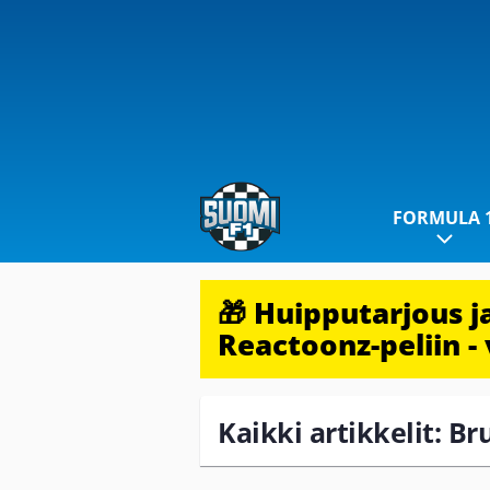
FORMULA 
🎁 Huipputarjous 
Reactoonz-peliin - 
Kaikki artikkelit: B