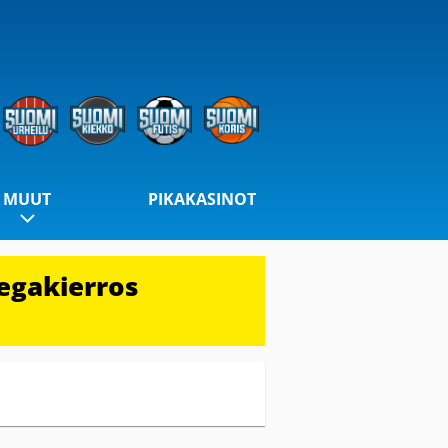
MUUT
PIKAKASINOT
egakierros