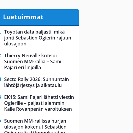
Luetuimmat
Toyotan data paljasti, mikä
johti Sebastien Ogierin rajuun
ulosajoon
Thierry Neuville kritisoi
Suomen MM-rallia – Sami
Pajari eri linjoilla
Secto Rally 2026: Sunnuntain
lähtöjärjestys ja aikataulu
EK15: Sami Pajari lähetti viestin
Ogierille – paljasti aiemmin
Kalle Rovanperän varoituksen
Suomen MM-rallissa hurjan
ulosajon kokenut Sebastien
Ogier paljasti loppukauden