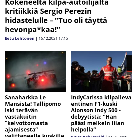
Kokeneelta kilpa-autoilijalta
kritiikkiä Sergio Perezin
hidastelulle – ”Tuo oli täyttä
hevonpa*kaa!”
Eetu Lehtonen
|
16.12.2021
17:15
Sanaharkka Le
IndyCarissa kilpaileva
Mansista! Tallipomo
entinen F1-kuski
iski terävän
Alonson Indy 500 -
vastakuitin
debyytistä: ”Hän
”kelvottomasta
pääsi melkein liian
ajamisesta”
helpolla”
valittaneelle kuskille
Juuso Koivumäki
|
14.06.2018