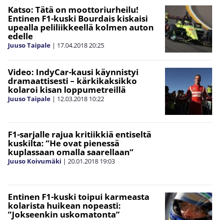
Katso: Tätä on moottoriurheilu!
Entinen F1-kuski Bourdais kiskaisi
upealla peliliikkeellä kolmen auton
edelle
Juuso Taipale
|
17.04.2018
20:25
Video: IndyCar-kausi käynnistyi
dramaattisesti – kärkikaksikko
kolaroi kisan loppumetreillä
Juuso Taipale
|
12.03.2018
10:22
F1-sarjalle rajua kritiikkiä entiseltä
kuskilta: ”He ovat pienessä
kuplassaan omalla saarellaan”
Juuso Koivumäki
|
20.01.2018
19:03
Entinen F1-kuski toipui karmeasta
kolarista huikean nopeasti:
”Jokseenkin uskomatonta”