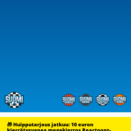
🎁 Huipputarjous jatkuu: 10 euron
kierrätysvapaa megakierros Reactoonz-