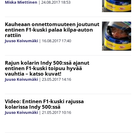
Miska Miettinen
|
24.08.2017
18:53
Kauheaan onnettomuuteen joutunut
entinen F1-kuski palaa kilpa-auton
rattiin
Juuso Koivumäki
|
16.08.2017
17:40
Rajun kolarin Indy 500:ssä ajanut
entinen F1-kuski toipuu hyvää
vauhtia – katso kuvat!
Juuso Koivumäki
|
23.05.2017
14:16
Video: Entinen F1-kuski rajussa
kolarissa Indy 500:ssä
Juuso Koivumäki
|
21.05.2017
10:16