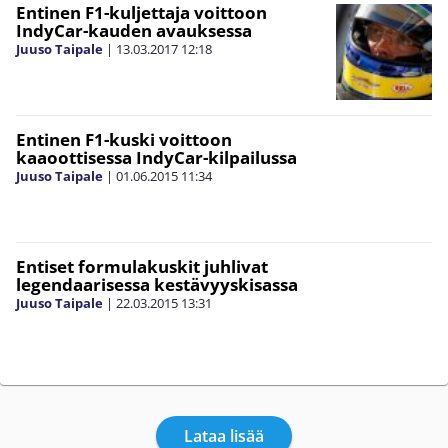
Entinen F1-kuljettaja voittoon
IndyCar-kauden avauksessa
Juuso Taipale
|
13.03.2017
12:18
Entinen F1-kuski voittoon
kaaoottisessa IndyCar-kilpailussa
Juuso Taipale
|
01.06.2015
11:34
Entiset formulakuskit juhlivat
legendaarisessa kestävyyskisassa
Juuso Taipale
|
22.03.2015
13:31
Lataa lisää