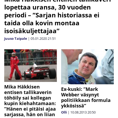
lopettaa uransa, 30 vuoden
periodi – ”Sarjan historiassa ei
taida olla kovin montaa
isoisäkuljettajaa”
Juuso Taipale
|
05.01.2020
21:51
Mika Häkkisen
Ex-kuski: ”Mark
entisen tallikaverin
Webber väsynyt
töhöily sai kollegan
politiikkaan formula
kupin kiehahtamaan:
ykkösissä”
”Hänen ei pitäisi ajaa
Olli
|
10.08.2013
20:50
sarjassa, hän on liian