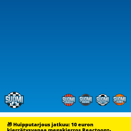
🎁 Huipputarjous jatkuu: 10 euron
kierrätysvapaa megakierros Reactoonz-