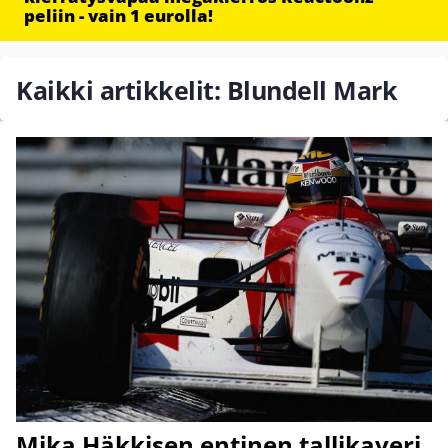
peliin - vain 1 eurolla!
Kaikki artikkelit: Blundell Mark
Mika Häkkisen entinen tallikaveri