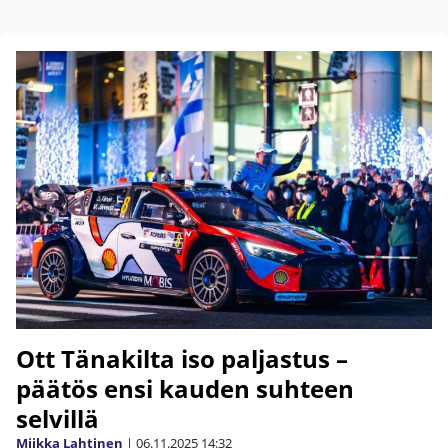
Ott Tänakilta iso paljastus –
päätös ensi kauden suhteen
selvillä
Miikka Lahtinen
|
06.11.2025
14:32