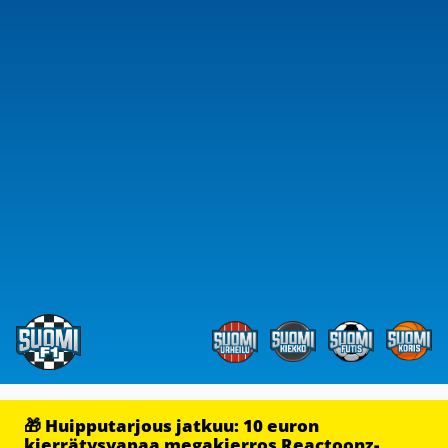
🎁 Huipputarjous jatkuu: 10 euron
kierrätysvapaa megakierros Reactoonz-