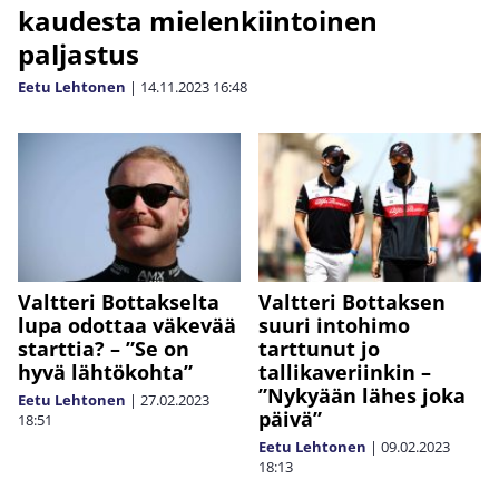
kaudesta mielenkiintoinen
paljastus
Eetu Lehtonen
|
14.11.2023
16:48
Valtteri Bottakselta
Valtteri Bottaksen
lupa odottaa väkevää
suuri intohimo
starttia? – ”Se on
tarttunut jo
hyvä lähtökohta”
tallikaveriinkin –
”Nykyään lähes joka
Eetu Lehtonen
|
27.02.2023
päivä”
18:51
Eetu Lehtonen
|
09.02.2023
18:13