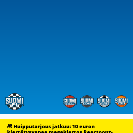
🎁 Huipputarjous jatkuu: 10 euron
kierrätysvapaa megakierros Reactoonz-