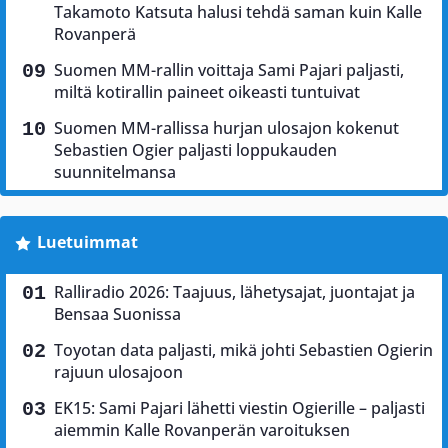
Takamoto Katsuta halusi tehdä saman kuin Kalle
Rovanperä
Suomen MM-rallin voittaja Sami Pajari paljasti,
miltä kotirallin paineet oikeasti tuntuivat
Suomen MM-rallissa hurjan ulosajon kokenut
Sebastien Ogier paljasti loppukauden
suunnitelmansa
Luetuimmat
Ralliradio 2026: Taajuus, lähetysajat, juontajat ja
Bensaa Suonissa
Toyotan data paljasti, mikä johti Sebastien Ogierin
rajuun ulosajoon
EK15: Sami Pajari lähetti viestin Ogierille – paljasti
aiemmin Kalle Rovanperän varoituksen