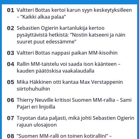
Valtteri Bottas kertoi karun syyn keskeytyksilleen
– ”Kaikki alkaa palaa”
Sebastien Ogierin kartanlukija kertoo
pysäyttävistä hetkistä: ”Nostin katseeni ja näin
suuret puut edessämme”
Valtteri Bottas nappasi paikan MM-kisoihin
Rallin MM-taistelu voi saada ison käänteen –
kauden päätöskisa vaakalaudalla
Mika Häkkinen otti kantaa Max Verstappenin
siirtohuhuihin
Thierry Neuville kritisoi Suomen MM-rallia – Sami
Pajari eri linjoilla
Toyotan data paljasti, mikä johti Sebastien Ogierin
rajuun ulosajoon
”Suomen MM-ralli on toinen kotirallini” –