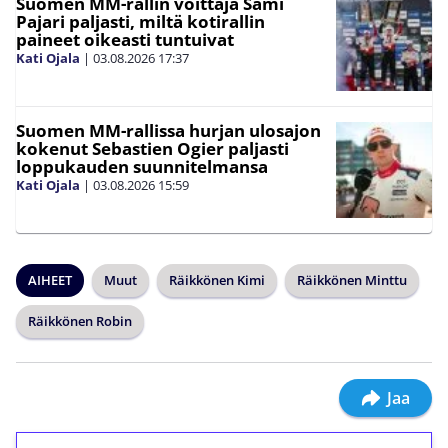
Suomen MM-rallin voittaja Sami
Pajari paljasti, miltä kotirallin
paineet oikeasti tuntuivat
Kati Ojala
|
03.08.2026
17:37
Suomen MM-rallissa hurjan ulosajon
kokenut Sebastien Ogier paljasti
loppukauden suunnitelmansa
Kati Ojala
|
03.08.2026
15:59
AIHEET
Muut
Räikkönen Kimi
Räikkönen Minttu
Räikkönen Robin
Jaa