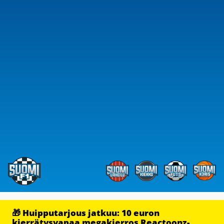
🎁 Huipputarjous jatkuu: 10 euron
kierrätysvapaa megakierros Reactoonz-