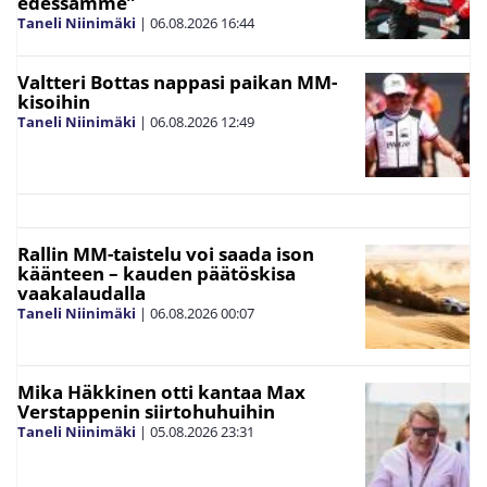
edessämme”
Taneli Niinimäki
|
06.08.2026
16:44
Valtteri Bottas nappasi paikan MM-
kisoihin
Taneli Niinimäki
|
06.08.2026
12:49
Rallin MM-taistelu voi saada ison
käänteen – kauden päätöskisa
vaakalaudalla
Taneli Niinimäki
|
06.08.2026
00:07
Mika Häkkinen otti kantaa Max
Verstappenin siirtohuhuihin
Taneli Niinimäki
|
05.08.2026
23:31