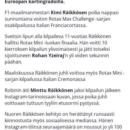
Euroopan kartingradoilla.
F1-maailmanmestari
Kimi Räikkösen
poika nappasi
sunnuntaina voiton Rotax Max Challenge -sarjan
osakilpailussa Italian Franciacortassa.
Sveitsin lipun alla kilpaileva 11-vuotias Räikkönen
hallitsi Rotax Mini -luokan finaalia. Hän voitti 10
kierroksen kilpailun ylivoimaisesti ja jätti toiseksi
sijoittuneen
Rohan Yzeiraj
’n yli viiden sekunnin
päähän.
Maaliskuussa Räikkönen juhli voittoa myös Rotax Mini -
sarjan kilpailussa Italian Cremonassa
Robinin äiti
Minttu Räikkönen
jakoi kilpailun jälkeen
Instagram-tarinoissaan kuvan, jossa poika juhli
voittoaan tuttuun tyyliin etusormi pystyssä.
Nuoren Räikkösen kehitys on herättänyt runsaasti
kiinnostusta myös sosiaalisessa mediassa. Hänen
Instagram-tilinsä seuraajamäärä on noussut jo yli 100