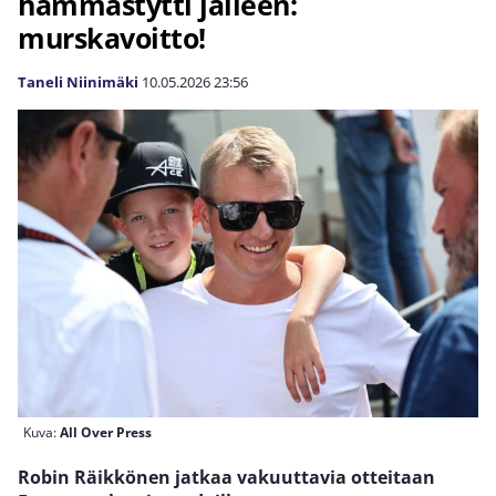
hämmästytti jälleen:
murskavoitto!
Taneli Niinimäki
10.05.2026
23:56
Kuva:
All Over Press
Robin Räikkönen jatkaa vakuuttavia otteitaan