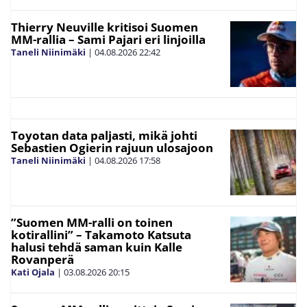
Thierry Neuville kritisoi Suomen
MM-rallia – Sami Pajari eri linjoilla
Taneli Niinimäki
|
04.08.2026
22:42
Toyotan data paljasti, mikä johti
Sebastien Ogierin rajuun ulosajoon
Taneli Niinimäki
|
04.08.2026
17:58
”Suomen MM-ralli on toinen
kotirallini” – Takamoto Katsuta
halusi tehdä saman kuin Kalle
Rovanperä
Kati Ojala
|
03.08.2026
20:15