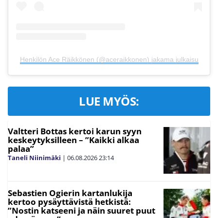
Henkilön Ace Räikkönen (@aceraikkonen) jakama julkaisu
LUE MYÖS:
Valtteri Bottas kertoi karun syyn
keskeytyksilleen – ”Kaikki alkaa
palaa”
Taneli Niinimäki
|
06.08.2026
23:14
Sebastien Ogierin kartanlukija
kertoo pysäyttävistä hetkistä:
”Nostin katseeni ja näin suuret puut