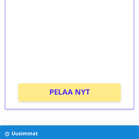
1€ = 10€ arvosta
ilmaiskierroksia ilman
kierrätystä!
Talleta 1€
Saat heti 50 ilmaiskierrosta Tuohi 1000 -
peliin (arvo 0,20€ per kierros)!
Ei kierrätysvaatimusta!
PELAA NYT
Uusimmat