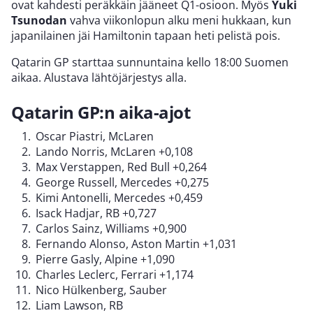
ovat kahdesti peräkkäin jääneet Q1-osioon. Myös
Yuki
Tsunodan
vahva viikonlopun alku meni hukkaan, kun
japanilainen jäi Hamiltonin tapaan heti pelistä pois.
Qatarin GP starttaa sunnuntaina kello 18:00 Suomen
aikaa. Alustava lähtöjärjestys alla.
Qatarin GP:n aika-ajot
Oscar Piastri, McLaren
Lando Norris, McLaren +0,108
Max Verstappen, Red Bull +0,264
George Russell, Mercedes +0,275
Kimi Antonelli, Mercedes +0,459
Isack Hadjar, RB +0,727
Carlos Sainz, Williams +0,900
Fernando Alonso, Aston Martin +1,031
Pierre Gasly, Alpine +1,090
Charles Leclerc, Ferrari +1,174
Nico Hülkenberg, Sauber
Liam Lawson, RB