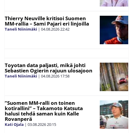
Thierry Neuville kritisoi Suomen
MM-rallia – Sami Pajari eri linjoilla
Taneli Niinimäki
|
04.08.2026
22:42
Toyotan data paljasti, mikä johti
Sebastien Ogierin rajuun ulosajoon
Taneli Niinimäki
|
04.08.2026
17:58
”Suomen MM-ralli on toinen
kotirallini” – Takamoto Katsuta
halusi tehdä saman kuin Kalle
Rovanperä
Kati Ojala
|
03.08.2026
20:15