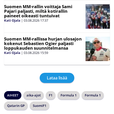
Suomen MM-rallin voittaja Sami
Pajari paljasti, miltä kotirallin
paineet oikeasti tuntuivat
Kati Ojala
|
03.08.2026
17:37
Suomen MM-rallissa hurjan ulosajon
kokenut Sebastien Ogier paljasti
loppukauden suunnitelmansa
Kati Ojala
|
03.08.2026
15:59
Lataa lisää
AIHEET
aika-ajot
F1
Formula 1
Formula 1
Qatarin GP
SuomiF1