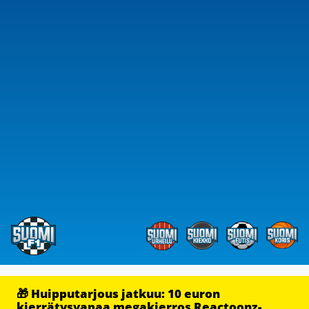
🎁 Huipputarjous jatkuu: 10 euron
kierrätysvapaa megakierros Reactoonz-