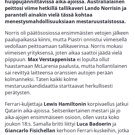
huippujännittävissä aika-ajoissa. Australialainen
peittosi viime hetkillä tallikaveri Lando Norrisin ja
paranteli ainakin vielä tässä kohtaa
menestysmahdollisuuksiaan mestaruustaistossa.
Norris oli päätösosiossa ensimmäisten vetojen jälkeen
paalupaikassa kiinni, mutta Piastri onnistui viimeisellä
vedollaan peittoamaan tallikaverinsa. Norris mokasi
viimeisen yrityksensä, joten aikaa saattoi jäädä vielä
piippuun.
Max Verstappenista
ei lopulta ollut
haastamaan McLarenia paalusta, mutta hollantilainen
sai revittyä laitteensa oranssien autojen perään
kolmanneksi. Täten kaikki kolme
mestaruuskandidaattia starttaavat herkullisesti
perätysten.
Ferrari-kuljettaja
Lewis Hamiltonin
korpivaellus jatkui
Qatarin aika-ajoissa. Seitsenkertainen mestari jäi jo
aika-ajojen ensimmäiseen osioon, ollen vasta koko
joukon 18:s. Samalla britti liittyi
Luca Badoerin
ja
Giancarlo Fisichellan
kerhoon Ferrari-kuskeihin, jotka