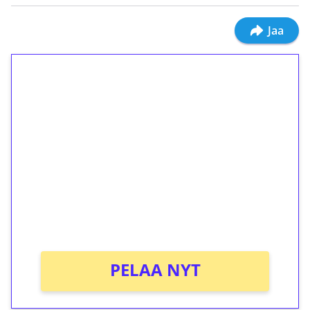
Jaa
1€ = 10€ arvosta
ilmaiskierroksia ilman
kierrätystä!
Talleta 1€
Saat heti 50 ilmaiskierrosta Tuohi 1000 -
peliin (arvo 0,20€ per kierros)!
Ei kierrätysvaatimusta!
PELAA NYT