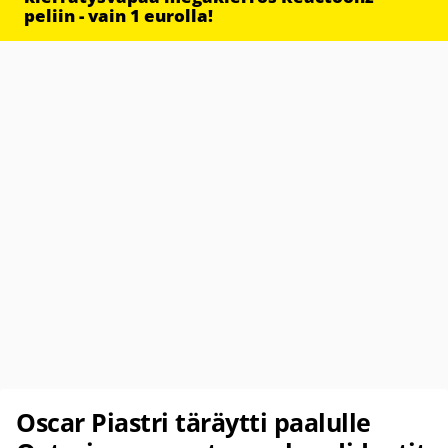
peliin - vain 1 eurolla!
Oscar Piastri täräytti paalulle