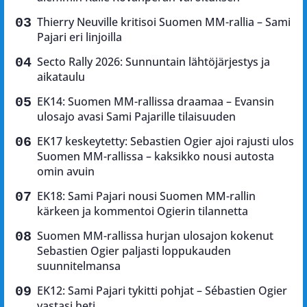
Thierry Neuville kritisoi Suomen MM-rallia – Sami
Pajari eri linjoilla
Secto Rally 2026: Sunnuntain lähtöjärjestys ja
aikataulu
EK14: Suomen MM-rallissa draamaa – Evansin
ulosajo avasi Sami Pajarille tilaisuuden
EK17 keskeytetty: Sebastien Ogier ajoi rajusti ulos
Suomen MM-rallissa – kaksikko nousi autosta
omin avuin
EK18: Sami Pajari nousi Suomen MM-rallin
kärkeen ja kommentoi Ogierin tilannetta
Suomen MM-rallissa hurjan ulosajon kokenut
Sebastien Ogier paljasti loppukauden
suunnitelmansa
EK12: Sami Pajari tykitti pohjat – Sébastien Ogier
vastasi heti