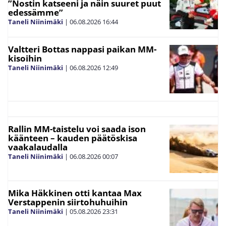
”Nostin katseeni ja näin suuret puut
edessämme”
Taneli Niinimäki
|
06.08.2026
16:44
Valtteri Bottas nappasi paikan MM-
kisoihin
Taneli Niinimäki
|
06.08.2026
12:49
Rallin MM-taistelu voi saada ison
käänteen – kauden päätöskisa
vaakalaudalla
Taneli Niinimäki
|
06.08.2026
00:07
Mika Häkkinen otti kantaa Max
Verstappenin siirtohuhuihin
Taneli Niinimäki
|
05.08.2026
23:31