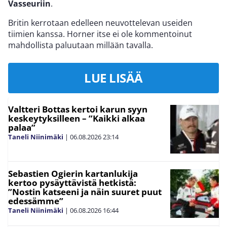
Vasseuriin
.
Britin kerrotaan edelleen neuvottelevan useiden
tiimien kanssa. Horner itse ei ole kommentoinut
mahdollista paluutaan millään tavalla.
LUE LISÄÄ
Valtteri Bottas kertoi karun syyn
keskeytyksilleen – ”Kaikki alkaa
palaa”
Taneli Niinimäki
|
06.08.2026
23:14
Sebastien Ogierin kartanlukija
kertoo pysäyttävistä hetkistä:
”Nostin katseeni ja näin suuret puut
edessämme”
Taneli Niinimäki
|
06.08.2026
16:44