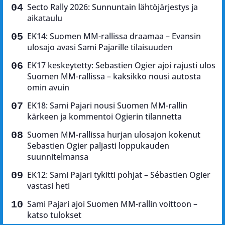
Secto Rally 2026: Sunnuntain lähtöjärjestys ja
aikataulu
EK14: Suomen MM-rallissa draamaa – Evansin
ulosajo avasi Sami Pajarille tilaisuuden
EK17 keskeytetty: Sebastien Ogier ajoi rajusti ulos
Suomen MM-rallissa – kaksikko nousi autosta
omin avuin
EK18: Sami Pajari nousi Suomen MM-rallin
kärkeen ja kommentoi Ogierin tilannetta
Suomen MM-rallissa hurjan ulosajon kokenut
Sebastien Ogier paljasti loppukauden
suunnitelmansa
EK12: Sami Pajari tykitti pohjat – Sébastien Ogier
vastasi heti
Sami Pajari ajoi Suomen MM-rallin voittoon –
katso tulokset