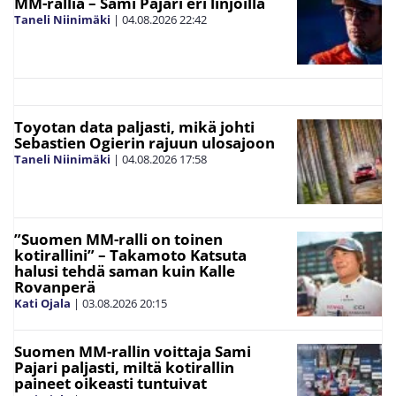
MM-rallia – Sami Pajari eri linjoilla
Taneli Niinimäki
|
04.08.2026
22:42
Toyotan data paljasti, mikä johti
Sebastien Ogierin rajuun ulosajoon
Taneli Niinimäki
|
04.08.2026
17:58
”Suomen MM-ralli on toinen
kotirallini” – Takamoto Katsuta
halusi tehdä saman kuin Kalle
Rovanperä
Kati Ojala
|
03.08.2026
20:15
Suomen MM-rallin voittaja Sami
Pajari paljasti, miltä kotirallin
paineet oikeasti tuntuivat