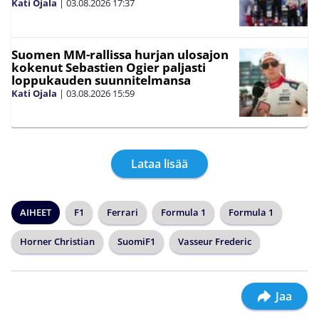
Kati Ojala
|
03.08.2026
17:37
Suomen MM-rallissa hurjan ulosajon
kokenut Sebastien Ogier paljasti
loppukauden suunnitelmansa
Kati Ojala
|
03.08.2026
15:59
Lataa lisää
AIHEET
F1
Ferrari
Formula 1
Formula 1
Horner Christian
SuomiF1
Vasseur Frederic
Jaa