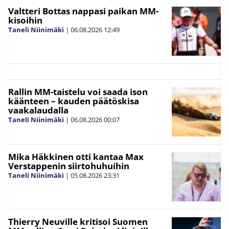
Valtteri Bottas nappasi paikan MM-
kisoihin
Taneli Niinimäki
|
06.08.2026
12:49
Rallin MM-taistelu voi saada ison
käänteen – kauden päätöskisa
vaakalaudalla
Taneli Niinimäki
|
06.08.2026
00:07
Mika Häkkinen otti kantaa Max
Verstappenin siirtohuhuihin
Taneli Niinimäki
|
05.08.2026
23:31
Thierry Neuville kritisoi Suomen