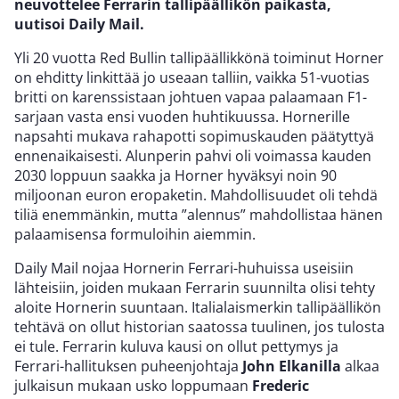
neuvottelee Ferrarin tallipäällikön paikasta,
uutisoi Daily Mail.
Yli 20 vuotta Red Bullin tallipäällikkönä toiminut Horner
on ehditty linkittää jo useaan talliin, vaikka 51-vuotias
britti on karenssistaan johtuen vapaa palaamaan F1-
sarjaan vasta ensi vuoden huhtikuussa. Hornerille
napsahti mukava rahapotti sopimuskauden päätyttyä
ennenaikaisesti. Alunperin pahvi oli voimassa kauden
2030 loppuun saakka ja Horner hyväksyi noin 90
miljoonan euron eropaketin. Mahdollisuudet oli tehdä
tiliä enemmänkin, mutta ”alennus” mahdollistaa hänen
palaamisensa formuloihin aiemmin.
Daily Mail nojaa Hornerin Ferrari-huhuissa useisiin
lähteisiin, joiden mukaan Ferrarin suunnilta olisi tehty
aloite Hornerin suuntaan. Italialaismerkin tallipäällikön
tehtävä on ollut historian saatossa tuulinen, jos tulosta
ei tule. Ferrarin kuluva kausi on ollut pettymys ja
Ferrari-hallituksen puheenjohtaja
John Elkanilla
alkaa
julkaisun mukaan usko loppumaan
Frederic