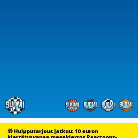
🎁 Huipputarjous jatkuu: 10 euron
kierrätysvapaa megakierros Reactoonz-