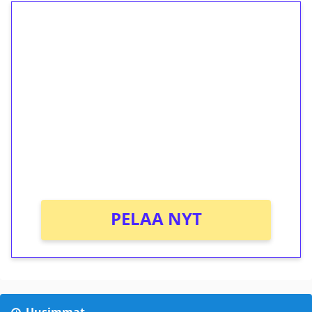
1€ = 10€ arvosta
ilmaiskierroksia ilman
kierrätystä!
Talleta 1€
Saat heti 50 ilmaiskierrosta Tuohi 1000 -
peliin (arvo 0,20€ per kierros)!
Ei kierrätysvaatimusta!
PELAA NYT
Uusimmat