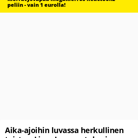
peliin - vain 1 eurolla!
Aika-ajoihin luvassa herkullinen