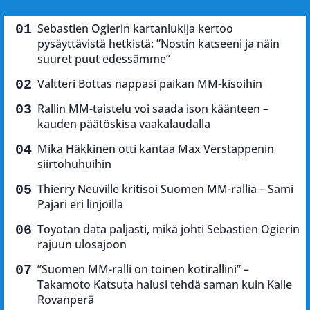
Sebastien Ogierin kartanlukija kertoo
pysäyttävistä hetkistä: ”Nostin katseeni ja näin
suuret puut edessämme”
Valtteri Bottas nappasi paikan MM-kisoihin
Rallin MM-taistelu voi saada ison käänteen –
kauden päätöskisa vaakalaudalla
Mika Häkkinen otti kantaa Max Verstappenin
siirtohuhuihin
Thierry Neuville kritisoi Suomen MM-rallia – Sami
Pajari eri linjoilla
Toyotan data paljasti, mikä johti Sebastien Ogierin
rajuun ulosajoon
”Suomen MM-ralli on toinen kotirallini” –
Takamoto Katsuta halusi tehdä saman kuin Kalle
Rovanperä