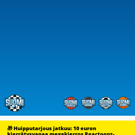
🎁 Huipputarjous jatkuu: 10 euron
kierrätysvapaa megakierros Reactoonz-