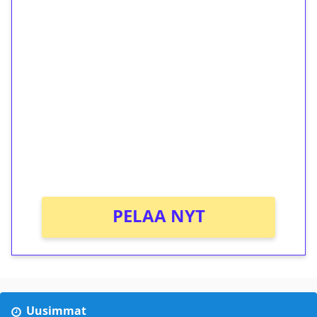
1€ = 10€ arvosta
ilmaiskierroksia ilman
kierrätystä!
Talleta 1€
Saat heti 50 ilmaiskierrosta Tuohi 1000 -
peliin (arvo 0,20€ per kierros)!
Ei kierrätysvaatimusta!
PELAA NYT
Uusimmat