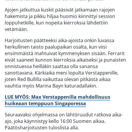
Ajojen jatkuttua kuskit pääsivät jatkamaan rajojen
hakemista ja pikku hiljaa huomio kiinnittyi session
loppuhetkille, kun nopeita kierroksia lähdettiin
vetämään.
Harjoitusten päätteeksi aika-ajoista onkin luvassa
herkullinen taisto paalupaikan osalta, kun viisi
ensimmäistä mahtuivat kymmenyksen sisään. Ferrarit
eivät saaneet kunnon kierroksia aikaiseksi ja punaisten
onnistuessa heilläkin saattaa olla sanansa
sanottavana. Kärkiaika meni lopulta Verstappenille,
joten Red Bullilla vaikuttaa olevan pitkästä aikaa
vauhtia myös Marina Bayn katuradallakin.
LUE MYÖS: Max Verstappenilla mahdollisuus
huikeaan temppuun Singaporessa
Seuraavaksi ohjelmassa on lähtöruudut ratkova aika-
ajo, joka käynnistyy kello 16:00 Suomen aikaa.
Päätösharjoitusten tuloslista alla.