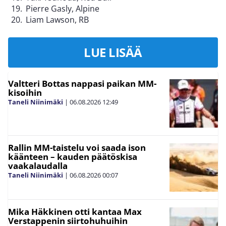
Pierre Gasly, Alpine
Liam Lawson, RB
LUE LISÄÄ
Valtteri Bottas nappasi paikan MM-
kisoihin
Taneli Niinimäki
|
06.08.2026
12:49
Rallin MM-taistelu voi saada ison
käänteen – kauden päätöskisa
vaakalaudalla
Taneli Niinimäki
|
06.08.2026
00:07
Mika Häkkinen otti kantaa Max
Verstappenin siirtohuhuihin