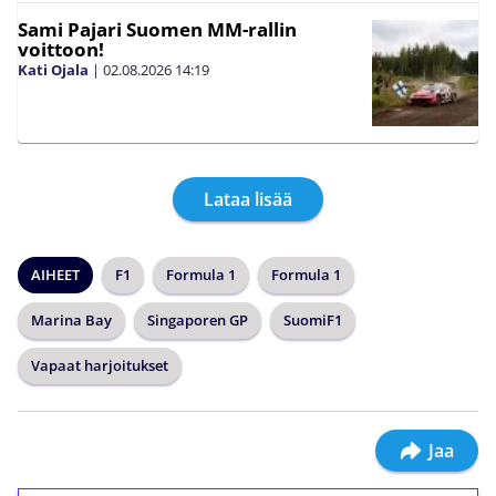
Sami Pajari Suomen MM-rallin
voittoon!
Kati Ojala
|
02.08.2026
14:19
Lataa lisää
AIHEET
F1
Formula 1
Formula 1
Marina Bay
Singaporen GP
SuomiF1
Vapaat harjoitukset
Jaa