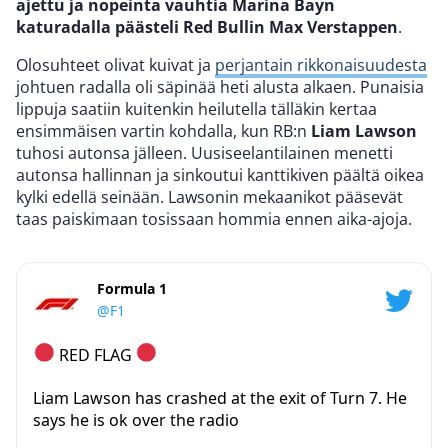
ajettu ja nopeinta vauhtia Marina Bayn
katuradalla päästeli Red Bullin Max Verstappen
.
Olosuhteet olivat kuivat ja
perjantain rikkonaisuudesta
johtuen radalla oli säpinää heti alusta alkaen. Punaisia
lippuja saatiin kuitenkin heilutella tälläkin kertaa
ensimmäisen vartin kohdalla, kun RB:n
Liam Lawson
tuhosi autonsa jälleen. Uusiseelantilainen menetti
autonsa hallinnan ja sinkoutui kanttikiven päältä oikea
kylki edellä seinään. Lawsonin mekaanikot pääsevät
taas paiskimaan tosissaan hommia ennen aika-ajoja.
Formula 1
@F1
RED FLAG
Liam Lawson has crashed at the exit of Turn 7. He
says he is ok over the radio