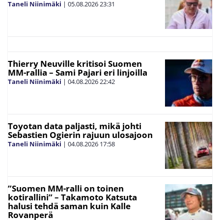
Taneli Niinimäki
|
05.08.2026
23:31
Thierry Neuville kritisoi Suomen
MM-rallia – Sami Pajari eri linjoilla
Taneli Niinimäki
|
04.08.2026
22:42
Toyotan data paljasti, mikä johti
Sebastien Ogierin rajuun ulosajoon
Taneli Niinimäki
|
04.08.2026
17:58
”Suomen MM-ralli on toinen
kotirallini” – Takamoto Katsuta
halusi tehdä saman kuin Kalle
Rovanperä