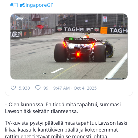
#F1
#SingaporeGP
5,930
99
9:47 AM · Oct 4, 2025
– Olen kunnossa. En tiedä mitä tapahtui, summasi
Lawson äkkiseltään tilanteensa.
TV-kuvista pystyi päätellä mitä tapahtui. Lawson laski
liikaa kaasulle kanttikiven päällä ja kokeneemmat
rattimiehet tietävät mihin se monesti johtaa.