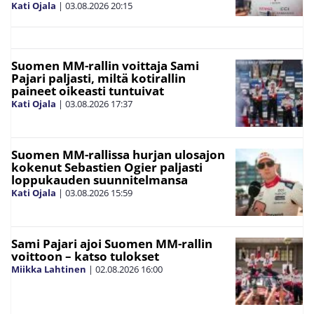
Kati Ojala
|
03.08.2026
20:15
Suomen MM-rallin voittaja Sami
Pajari paljasti, miltä kotirallin
paineet oikeasti tuntuivat
Kati Ojala
|
03.08.2026
17:37
Suomen MM-rallissa hurjan ulosajon
kokenut Sebastien Ogier paljasti
loppukauden suunnitelmansa
Kati Ojala
|
03.08.2026
15:59
Sami Pajari ajoi Suomen MM-rallin
voittoon – katso tulokset
Miikka Lahtinen
|
02.08.2026
16:00