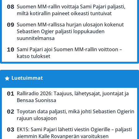
Suomen MM-rallin voittaja Sami Pajari paljasti,
miltä kotirallin paineet oikeasti tuntuivat
Suomen MM-rallissa hurjan ulosajon kokenut
Sebastien Ogier paljasti loppukauden
suunnitelmansa
Sami Pajari ajoi Suomen MM-rallin voittoon –
katso tulokset
Luetuimmat
Ralliradio 2026: Taajuus, lähetysajat, juontajat ja
Bensaa Suonissa
Toyotan data paljasti, mikä johti Sebastien Ogierin
rajuun ulosajoon
EK15: Sami Pajari lähetti viestin Ogierille – paljasti
aiemmin Kalle Rovanperän varoituksen