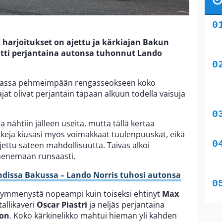
harjoitukset on ajettu ja kärkiajan Bakun
itti perjantaina autonsa tuhonnut Lando
ääasiassa pehmeimpään rengasseokseen koko
jat olivat perjantain tapaan alkuun todella vaisuja
a nähtiin jälleen useita, mutta tällä kertaa
uskeja kiusasi myös voimakkaat tuulenpuuskat, eikä
ljettu sateen mahdollisuutta. Taivas alkoi
menemaan runsaasti.
dissa Bakussa – Lando Norris tuhosi autonsa
i kymmenystä nopeampi kuin toiseksi ehtinyt
Max
tallikaveri
Oscar Piastri
ja neljäs perjantaina
ton
. Koko kärkinelikko mahtui hieman yli kahden