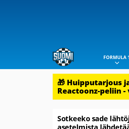
FORMULA 
🎁 Huipputarjous 
Reactoonz-peliin - 
Sotkeeko sade lähtö
asetelmista lähdetää