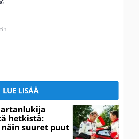
86
tin
LUE LISÄÄ
kartanlukija
ä hetkistä:
a näin suuret puut