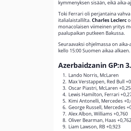
kymmenyksen sisään, eikä aika-ajo
Toki Ferrari oli perjantaina vahv
italialaistallilta.
Charles Leclerc
o
monacolaisen viimeinen yritys me
paalupaikan putkeen Bakussa.
Seuraavaksi ohjelmassa on aika-a
kello 15:00 Suomen aikaa alkaen. 
Azerbaidzanin GP:n 3.
Lando Norris, McLaren
Max Verstappen, Red Bull +0
Oscar Piastri, McLaren +0,2
Lewis Hamilton, Ferrari +0,2
Kimi Antonelli, Mercedes +0
George Russell, Mercedes +
Alex Albon, Williams +0,760
Oliver Bearman, Haas +0,76
Liam Lawson, RB +0,923