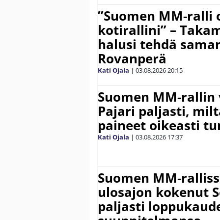
”Suomen MM-ralli 
kotirallini” – Tak
halusi tehdä saman
Rovanperä
Kati Ojala
|
03.08.2026
20:15
Suomen MM-rallin 
Pajari paljasti, milt
paineet oikeasti tu
Kati Ojala
|
03.08.2026
17:37
Suomen MM-ralliss
ulosajon kokenut S
paljasti loppukaud