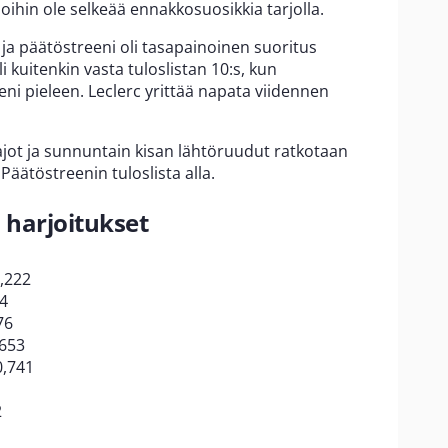
ihin ole selkeää ennakkosuosikkia tarjolla.
a ja päätöstreeni oli tasapainoinen suoritus
li kuitenkin vasta tuloslistan 10:s, kun
ni pieleen. Leclerc yrittää napata viidennen
jot ja sunnuntain kisan lähtöruudut ratkotaan
Päätöstreenin tuloslista alla.
 harjoitukset
,222
54
76
,653
0,741
2