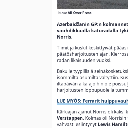
Kuva:
All Over Press
Azerbaidžanin GP:n kolmannet 
vauhdikkaalla katuradalla tyk
Norris
.
Tiimit ja kuskit keskittyivät p
päätösharjoitusten ajan. Kierrosa
radan likaisuuden vuoksi.
Bakulle tyypillisiä seinäkosketuksi
isommilta osumilta vältyttiin. K
iltapäivän aika-ajoihin ole poissu
harjoitusten loppupuolella tum
LUE MYÖS: Ferrarit huippuvauh
Kärkiajan ajanut Norris oli kaks
Verstappen
. Kolmas oli Norrisin 
vahvasti esiintynyt
Lewis Hamil