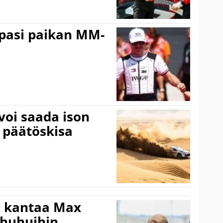
ppasi paikan MM-
voi saada ison
 päätöskisa
i kantaa Max
ohuhuihin