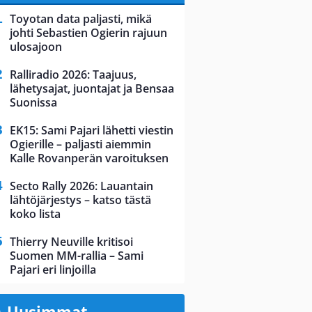
Toyotan data paljasti, mikä
johti Sebastien Ogierin rajuun
ulosajoon
Ralliradio 2026: Taajuus,
lähetysajat, juontajat ja Bensaa
Suonissa
EK15: Sami Pajari lähetti viestin
Ogierille – paljasti aiemmin
Kalle Rovanperän varoituksen
Secto Rally 2026: Lauantain
lähtöjärjestys – katso tästä
koko lista
Thierry Neuville kritisoi
Suomen MM-rallia – Sami
Pajari eri linjoilla
Uusimmat