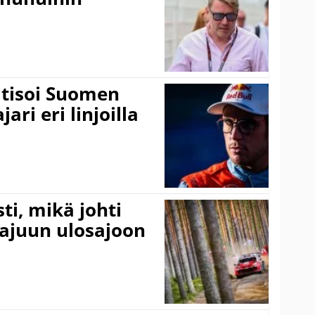
itisoi Suomen
ari eri linjoilla
ti, mikä johti
rajuun ulosajoon