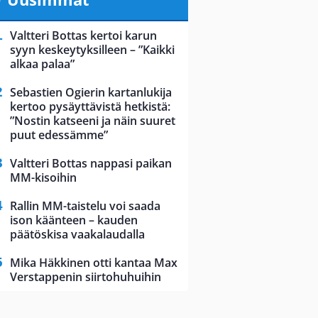
Valtteri Bottas kertoi karun
syyn keskeytyksilleen – ”Kaikki
alkaa palaa”
Sebastien Ogierin kartanlukija
kertoo pysäyttävistä hetkistä:
”Nostin katseeni ja näin suuret
puut edessämme”
Valtteri Bottas nappasi paikan
MM-kisoihin
Rallin MM-taistelu voi saada
ison käänteen – kauden
päätöskisa vaakalaudalla
Mika Häkkinen otti kantaa Max
Verstappenin siirtohuhuihin