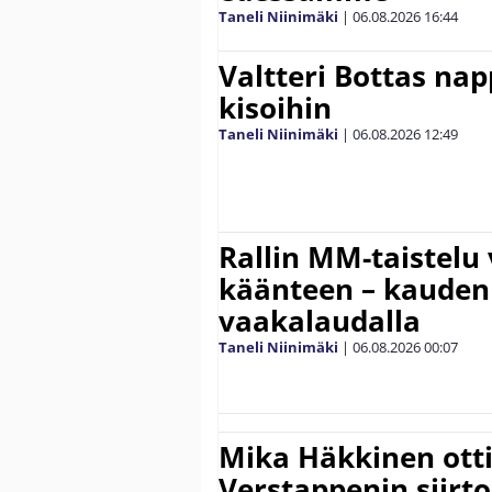
Taneli Niinimäki
|
06.08.2026
16:44
Valtteri Bottas na
kisoihin
Taneli Niinimäki
|
06.08.2026
12:49
Rallin MM-taistelu 
käänteen – kauden
vaakalaudalla
Taneli Niinimäki
|
06.08.2026
00:07
Mika Häkkinen ott
Verstappenin siirt