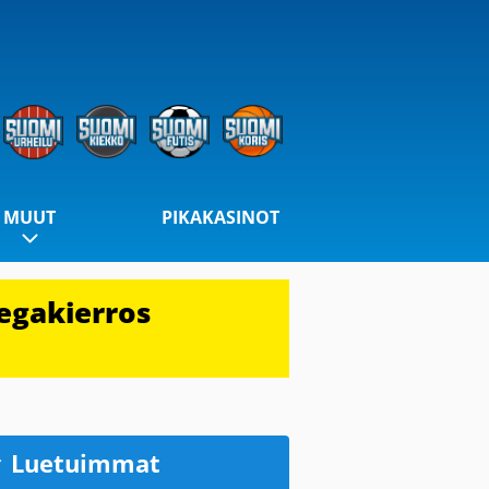
MUUT
PIKAKASINOT
egakierros
Luetuimmat