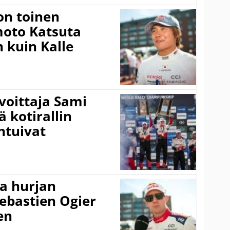
on toinen
amoto Katsuta
 kuin Kalle
voittaja Sami
ä kotirallin
ntuivat
a hurjan
ebastien Ogier
en