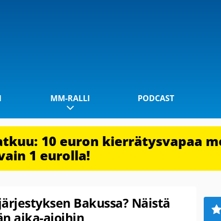
1
MM-RALLI
PODCAST
jatkuu: 10 euron kierrätysvapaa m
vain 1 eurolla!
järjestyksen Bakussa? Näistä
n aika-ajoihin