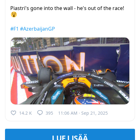
Piastri's gone into the wall - he's out of the race!
#F1
#AzerbaijanGP
14.2 K
395
11:06 AM · Sep 21, 2025
LUE LISÄÄ