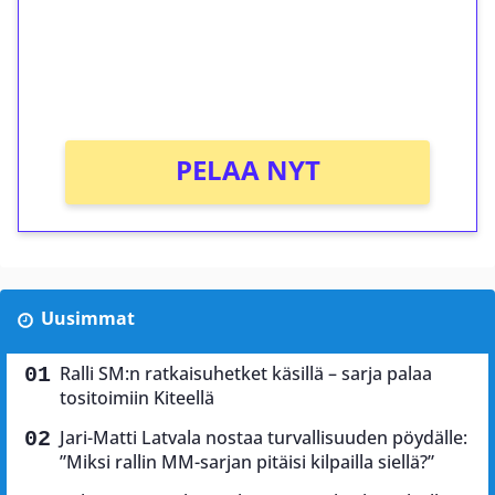
Saat heti 50 ilmaiskierrosta Tuohi 1000 -
peliin (arvo 0,20€ per kierros)!
Ei kierrätysvaatimusta!
PELAA NYT
Uusimmat
Ralli SM:n ratkaisuhetket käsillä – sarja palaa
tositoimiin Kiteellä
Jari-Matti Latvala nostaa turvallisuuden pöydälle:
”Miksi rallin MM-sarjan pitäisi kilpailla siellä?”