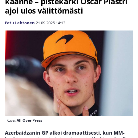
käänne – pistekärki Oscar Piastri
ajoi ulos välittömästi
Eetu Lehtonen
21.09.2025
14:13
Kuva:
All Over Press
Azerbaidzanin GP alkoi dramaattisesti, kun MM-