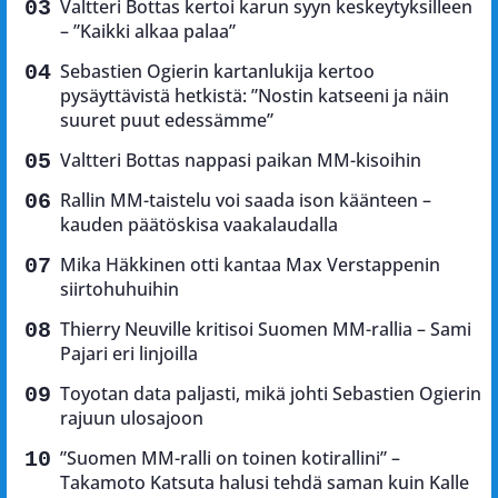
Valtteri Bottas kertoi karun syyn keskeytyksilleen
– ”Kaikki alkaa palaa”
Sebastien Ogierin kartanlukija kertoo
pysäyttävistä hetkistä: ”Nostin katseeni ja näin
suuret puut edessämme”
Valtteri Bottas nappasi paikan MM-kisoihin
Rallin MM-taistelu voi saada ison käänteen –
kauden päätöskisa vaakalaudalla
Mika Häkkinen otti kantaa Max Verstappenin
siirtohuhuihin
Thierry Neuville kritisoi Suomen MM-rallia – Sami
Pajari eri linjoilla
Toyotan data paljasti, mikä johti Sebastien Ogierin
rajuun ulosajoon
”Suomen MM-ralli on toinen kotirallini” –
Takamoto Katsuta halusi tehdä saman kuin Kalle