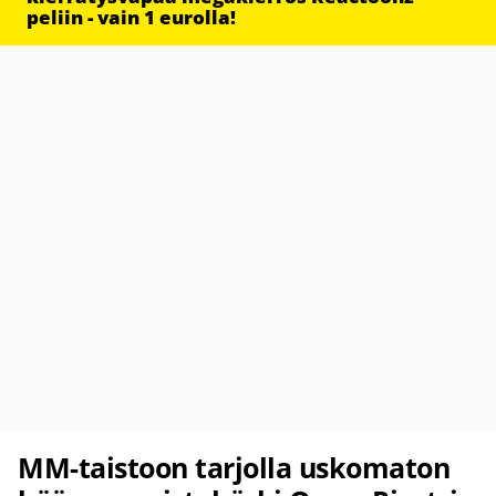
peliin - vain 1 eurolla!
MM-taistoon tarjolla uskomaton