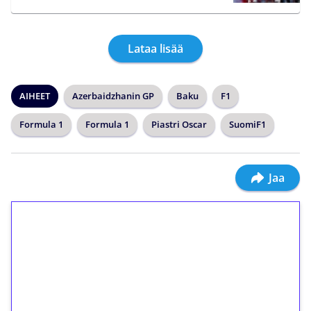
Lataa lisää
AIHEET
Azerbaidzhanin GP
Baku
F1
Formula 1
Formula 1
Piastri Oscar
SuomiF1
Jaa
1€ = 10€ arvosta
ilmaiskierroksia ilman
kierrätystä!
Talleta 1€