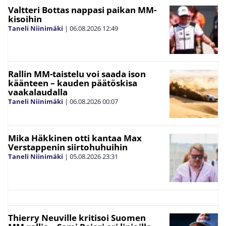
Valtteri Bottas nappasi paikan MM-
kisoihin
Taneli Niinimäki
|
06.08.2026
12:49
Rallin MM-taistelu voi saada ison
käänteen – kauden päätöskisa
vaakalaudalla
Taneli Niinimäki
|
06.08.2026
00:07
Mika Häkkinen otti kantaa Max
Verstappenin siirtohuhuihin
Taneli Niinimäki
|
05.08.2026
23:31
Thierry Neuville kritisoi Suomen