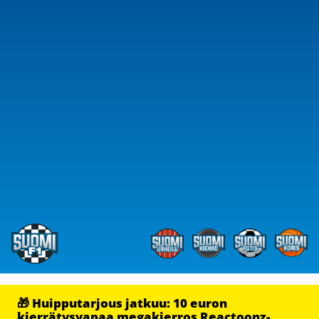
🎁 Huipputarjous jatkuu: 10 euron
kierrätysvapaa megakierros Reactoonz-