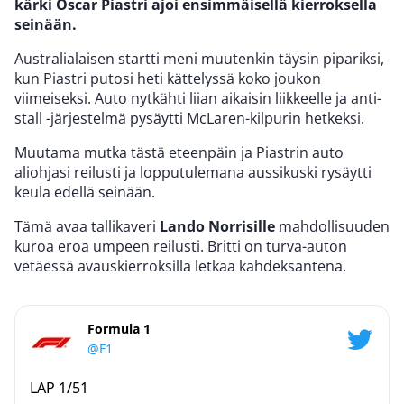
kärki Oscar Piastri ajoi ensimmäisellä kierroksella
seinään.
Australialaisen startti meni muutenkin täysin pipariksi,
kun Piastri putosi heti kättelyssä koko joukon
viimeiseksi. Auto nytkähti liian aikaisin liikkeelle ja anti-
stall -järjestelmä pysäytti McLaren-kilpurin hetkeksi.
Muutama mutka tästä eteenpäin ja Piastrin auto
aliohjasi reilusti ja lopputulemana aussikuski rysäytti
keula edellä seinään.
Tämä avaa tallikaveri
Lando Norrisille
mahdollisuuden
kuroa eroa umpeen reilusti. Britti on turva-auton
vetäessä avauskierroksilla letkaa kahdeksantena.
Formula 1
@F1
LAP 1/51