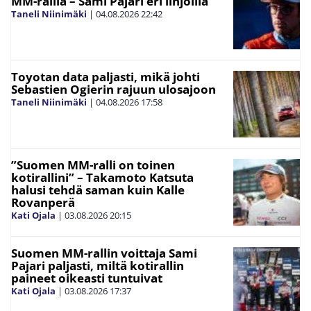
MM-rallia – Sami Pajari eri linjoilla
Taneli Niinimäki
|
04.08.2026
22:42
Toyotan data paljasti, mikä johti
Sebastien Ogierin rajuun ulosajoon
Taneli Niinimäki
|
04.08.2026
17:58
”Suomen MM-ralli on toinen
kotirallini” – Takamoto Katsuta
halusi tehdä saman kuin Kalle
Rovanperä
Kati Ojala
|
03.08.2026
20:15
Suomen MM-rallin voittaja Sami
Pajari paljasti, miltä kotirallin
paineet oikeasti tuntuivat
Kati Ojala
|
03.08.2026
17:37