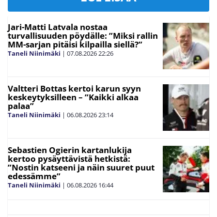
Jari-Matti Latvala nostaa
turvallisuuden pöydälle: ”Miksi rallin
MM-sarjan pitäisi kilpailla siellä?”
Taneli Niinimäki
|
07.08.2026
22:26
Valtteri Bottas kertoi karun syyn
keskeytyksilleen – ”Kaikki alkaa
palaa”
Taneli Niinimäki
|
06.08.2026
23:14
Sebastien Ogierin kartanlukija
kertoo pysäyttävistä hetkistä:
”Nostin katseeni ja näin suuret puut
edessämme”
Taneli Niinimäki
|
06.08.2026
16:44