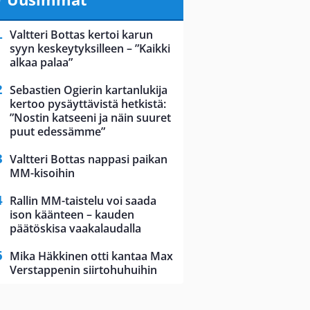
Valtteri Bottas kertoi karun
syyn keskeytyksilleen – ”Kaikki
alkaa palaa”
Sebastien Ogierin kartanlukija
kertoo pysäyttävistä hetkistä:
”Nostin katseeni ja näin suuret
puut edessämme”
Valtteri Bottas nappasi paikan
MM-kisoihin
Rallin MM-taistelu voi saada
ison käänteen – kauden
päätöskisa vaakalaudalla
Mika Häkkinen otti kantaa Max
Verstappenin siirtohuhuihin