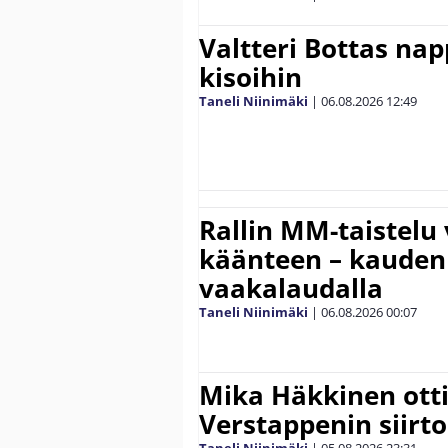
Valtteri Bottas na
kisoihin
Taneli Niinimäki
|
06.08.2026
12:49
Rallin MM-taistelu 
käänteen – kauden
vaakalaudalla
Taneli Niinimäki
|
06.08.2026
00:07
Mika Häkkinen ott
Verstappenin siirt