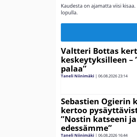
Kaudesta on ajamatta viisi kisaa
lopulla.
Valtteri Bottas ker
keskeytyksilleen – 
palaa”
Taneli Niinimäki
|
06.08.2026
23:14
Sebastien Ogierin 
kertoo pysäyttävist
”Nostin katseeni j
edessämme”
Taneli Niinimäki
|
06.08.2026
16:44