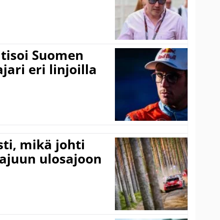
itisoi Suomen
ari eri linjoilla
ti, mikä johti
rajuun ulosajoon