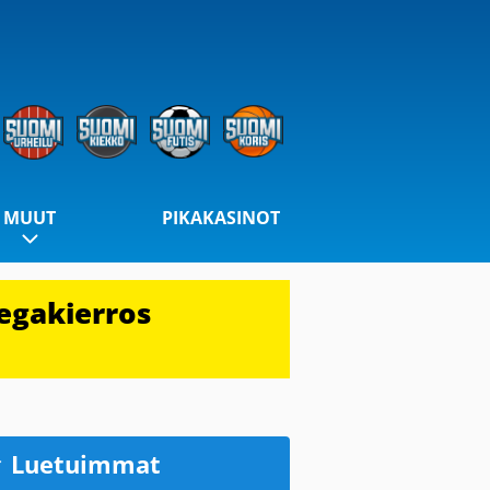
MUUT
PIKAKASINOT
egakierros
Luetuimmat