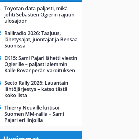
Toyotan data paljasti, mikä
johti Sebastien Ogierin rajuun
ulosajoon
Ralliradio 2026: Taajuus,
lähetysajat, juontajat ja Bensaa
Suonissa
EK15: Sami Pajari lähetti viestin
Ogierille – paljasti aiemmin
Kalle Rovanperän varoituksen
Secto Rally 2026: Lauantain
lähtöjärjestys – katso tästä
koko lista
Thierry Neuville kritisoi
Suomen MM-rallia – Sami
Pajari eri linjoilla
Uusimmat