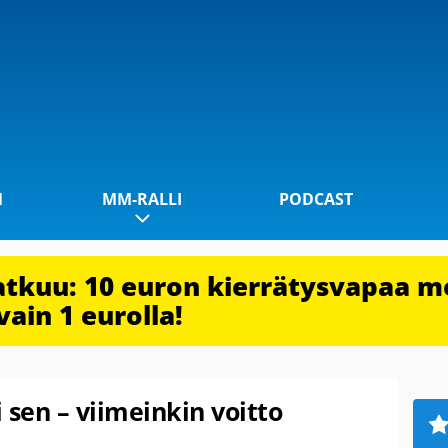
1
MM-RALLI
PODCAST
jatkuu: 10 euron kierrätysvapaa m
vain 1 eurolla!
 sen – viimeinkin voitto