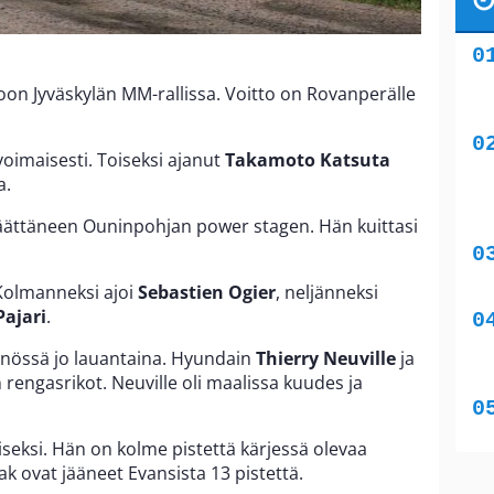
oon Jyväskylän MM-rallissa. Voitto on Rovanperälle
voimaisesti. Toiseksi ajanut
Takamoto Katsuta
a.
päättäneen Ouninpohjan power stagen. Hän kuittasi
. Kolmanneksi ajoi
Sebastien Ogier
, neljänneksi
Pajari
.
nnössä jo lauantaina. Hyundain
Thierry Neuville
ja
in rengasrikot. Neuville oli maalissa kuudes ja
eksi. Hän on kolme pistettä kärjessä olevaa
ak ovat jääneet Evansista 13 pistettä.