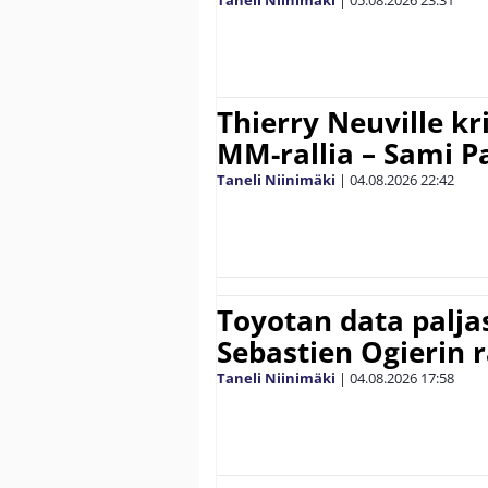
Taneli Niinimäki
|
05.08.2026
23:31
Thierry Neuville kr
MM-rallia – Sami Paj
Taneli Niinimäki
|
04.08.2026
22:42
Toyotan data paljas
Sebastien Ogierin 
Taneli Niinimäki
|
04.08.2026
17:58