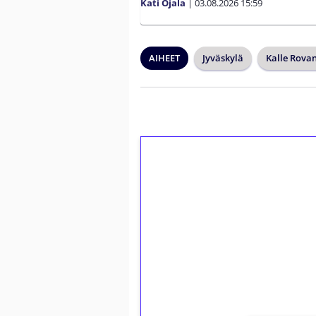
Kati Ojala
|
03.08.2026
15:59
AIHEET
Jyväskylä
Kalle Rova
1€ = 10€ arvosta 
kierrätystä!
Talleta 1€
Saat heti 50 ilmaiskierr
kierros)!
Ei kierrätysvaatimusta!