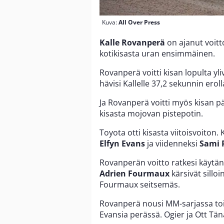
Kuva:
All Over Press
Kalle Rovanperä
on ajanut voitt
kotikisasta uran ensimmäinen.
Rovanperä voitti kisan lopulta yli
hävisi Kallelle 37,2 sekunnin eroll
Ja Rovanperä voitti myös kisan 
kisasta mojovan pistepotin.
Toyota otti kisasta viitoisvoiton
Elfyn Evans
ja viidenneksi
Sami 
Rovanperän voitto ratkesi käytä
Adrien Fourmaux
kärsivät sillo
Fourmaux seitsemäs.
Rovanperä nousi MM-sarjassa tois
Evansia perässä. Ogier ja Ott Tän