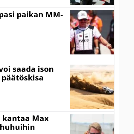
ppasi paikan MM-
voi saada ison
 päätöskisa
i kantaa Max
ohuhuihin