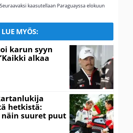
. Seuraavaksi kaasutellaan Paraguayssa elokuun
LUE MYÖS:
toi karun syyn
”Kaikki alkaa
kartanlukija
ä hetkistä:
a näin suuret puut