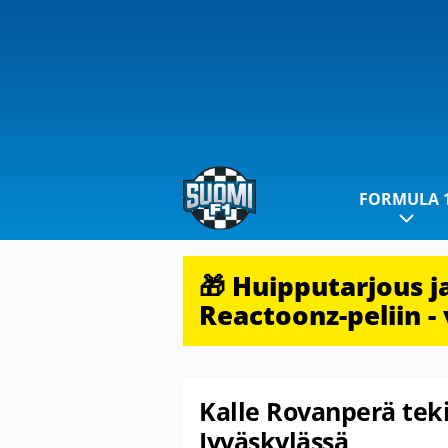
FORMULA 
🎁 Huipputarjous 
Reactoonz-peliin - 
Kalle Rovanperä teki
Jyväskylässä