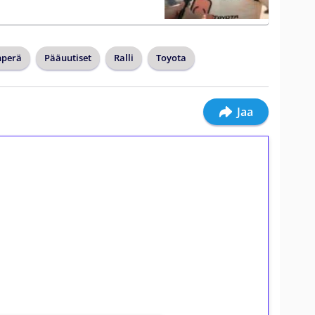
nperä
Pääuutiset
Ralli
Toyota
Jaa
ilmaiskierroksia ilman
osta Tuohi 1000 -peliin (arvo 0,20€ per