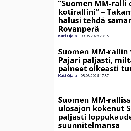
”Suomen MM-ralli 
kotirallini” – Tak
halusi tehdä saman
Rovanperä
Kati Ojala
|
03.08.2026
20:15
Suomen MM-rallin 
Pajari paljasti, milt
paineet oikeasti tu
Kati Ojala
|
03.08.2026
17:37
Suomen MM-ralliss
ulosajon kokenut S
paljasti loppukaud
suunnitelmansa