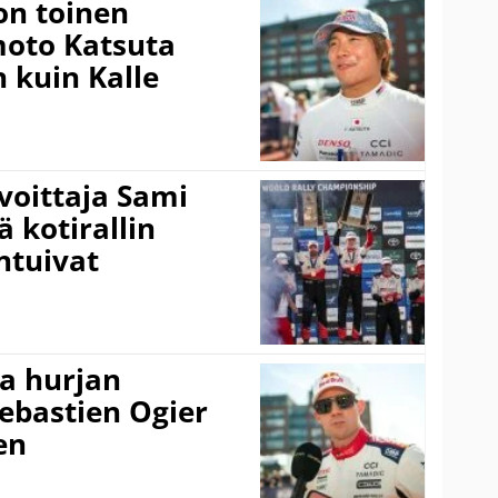
on toinen
amoto Katsuta
 kuin Kalle
voittaja Sami
ä kotirallin
ntuivat
a hurjan
ebastien Ogier
en