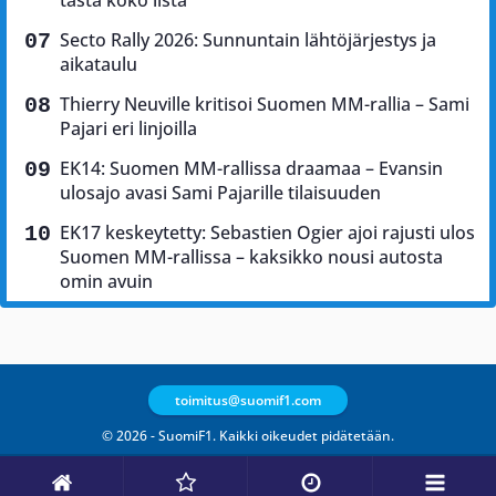
Secto Rally 2026: Sunnuntain lähtöjärjestys ja
aikataulu
Thierry Neuville kritisoi Suomen MM-rallia – Sami
Pajari eri linjoilla
EK14: Suomen MM-rallissa draamaa – Evansin
ulosajo avasi Sami Pajarille tilaisuuden
EK17 keskeytetty: Sebastien Ogier ajoi rajusti ulos
Suomen MM-rallissa – kaksikko nousi autosta
omin avuin
toimitus@suomif1.com
© 2026 - SuomiF1. Kaikki oikeudet pidätetään.