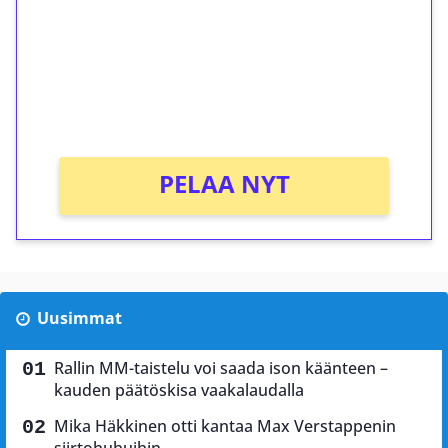
Talleta 1€
Saat heti 50 ilmaiskierrosta Tuohi 1000 -
peliin (arvo 0,20€ per kierros)!
Ei kierrätysvaatimusta!
PELAA NYT
Uusimmat
Rallin MM-taistelu voi saada ison käänteen –
kauden päätöskisa vaakalaudalla
Mika Häkkinen otti kantaa Max Verstappenin
siirtohuhuihin