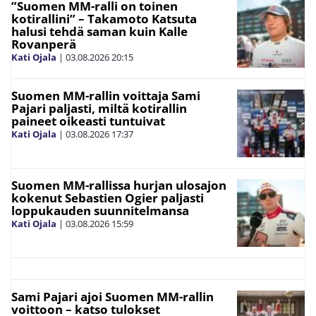
”Suomen MM-ralli on toinen
kotirallini” – Takamoto Katsuta
halusi tehdä saman kuin Kalle
Rovanperä
Kati Ojala
|
03.08.2026
20:15
Suomen MM-rallin voittaja Sami
Pajari paljasti, miltä kotirallin
paineet oikeasti tuntuivat
Kati Ojala
|
03.08.2026
17:37
Suomen MM-rallissa hurjan ulosajon
kokenut Sebastien Ogier paljasti
loppukauden suunnitelmansa
Kati Ojala
|
03.08.2026
15:59
Sami Pajari ajoi Suomen MM-rallin
voittoon – katso tulokset