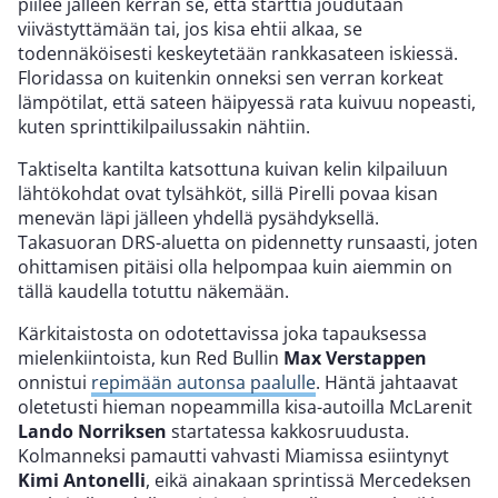
piilee jälleen kerran se, että starttia joudutaan
viivästyttämään tai, jos kisa ehtii alkaa, se
todennäköisesti keskeytetään rankkasateen iskiessä.
Floridassa on kuitenkin onneksi sen verran korkeat
lämpötilat, että sateen häipyessä rata kuivuu nopeasti,
kuten sprinttikilpailussakin nähtiin.
Taktiselta kantilta katsottuna kuivan kelin kilpailuun
lähtökohdat ovat tylsähköt, sillä Pirelli povaa kisan
menevän läpi jälleen yhdellä pysähdyksellä.
Takasuoran DRS-aluetta on pidennetty runsaasti, joten
ohittamisen pitäisi olla helpompaa kuin aiemmin on
tällä kaudella totuttu näkemään.
Kärkitaistosta on odotettavissa joka tapauksessa
mielenkiintoista, kun Red Bullin
Max Verstappen
onnistui
repimään autonsa paalulle
. Häntä jahtaavat
oletetusti hieman nopeammilla kisa-autoilla McLarenit
Lando Norriksen
startatessa kakkosruudusta.
Kolmanneksi pamautti vahvasti Miamissa esiintynyt
Kimi Antonelli
, eikä ainakaan sprintissä Mercedeksen