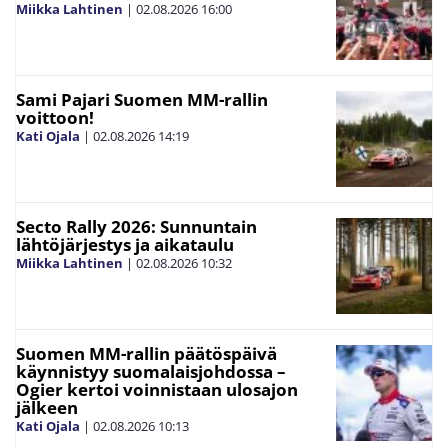
Miikka Lahtinen
|
02.08.2026
16:00
Sami Pajari Suomen MM-rallin
voittoon!
Kati Ojala
|
02.08.2026
14:19
Secto Rally 2026: Sunnuntain
lähtöjärjestys ja aikataulu
Miikka Lahtinen
|
02.08.2026
10:32
Suomen MM-rallin päätöspäivä
käynnistyy suomalaisjohdossa –
Ogier kertoi voinnistaan ulosajon
jälkeen
Kati Ojala
|
02.08.2026
10:13