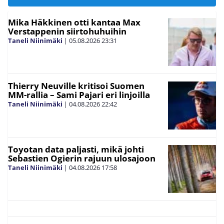
Mika Häkkinen otti kantaa Max
Verstappenin siirtohuhuihin
Taneli Niinimäki
|
05.08.2026
23:31
Thierry Neuville kritisoi Suomen
MM-rallia – Sami Pajari eri linjoilla
Taneli Niinimäki
|
04.08.2026
22:42
Toyotan data paljasti, mikä johti
Sebastien Ogierin rajuun ulosajoon
Taneli Niinimäki
|
04.08.2026
17:58