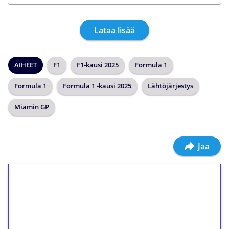
Lataa lisää
AIHEET
F1
F1-kausi 2025
Formula 1
Formula 1
Formula 1 -kausi 2025
Lähtöjärjestys
Miamin GP
Jaa
1€ = 10€ arvosta
ilmaiskierroksia ilman
kierrätystä!