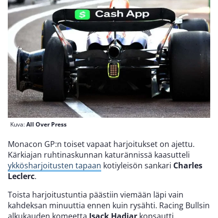
Kuva:
All Over Press
Monacon GP:n toiset vapaat harjoitukset on ajettu.
Kärkiajan ruhtinaskunnan katurännissä kaasutteli
ykkösharjoitusten tapaan
kotiyleisön sankari
Charles
Leclerc
.
Toista harjoitustuntia päästiin viemään läpi vain
kahdeksan minuuttia ennen kuin rysähti. Racing Bullsin
alkukauden komeetta
Isack Hadjar
kopsautti