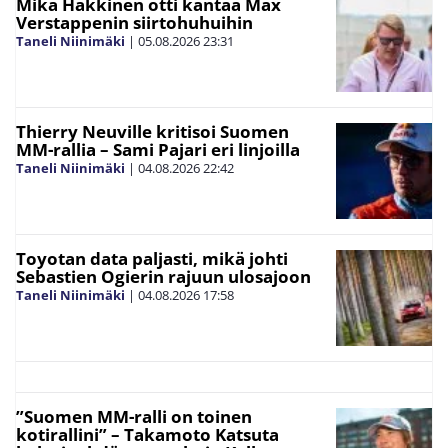
Mika Häkkinen otti kantaa Max
Verstappenin siirtohuhuihin
Taneli Niinimäki
|
05.08.2026
23:31
Thierry Neuville kritisoi Suomen
MM-rallia – Sami Pajari eri linjoilla
Taneli Niinimäki
|
04.08.2026
22:42
Toyotan data paljasti, mikä johti
Sebastien Ogierin rajuun ulosajoon
Taneli Niinimäki
|
04.08.2026
17:58
”Suomen MM-ralli on toinen
kotirallini” – Takamoto Katsuta