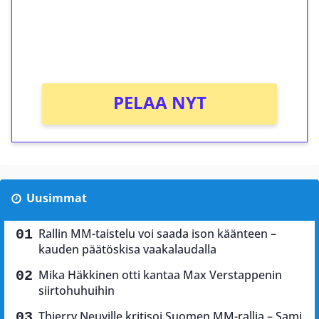
Saat heti 50 ilmaiskierrosta Tuohi 1000 -
peliin (arvo 0,20€ per kierros)!
Ei kierrätysvaatimusta!
PELAA NYT
Uusimmat
Rallin MM-taistelu voi saada ison käänteen –
kauden päätöskisa vaakalaudalla
Mika Häkkinen otti kantaa Max Verstappenin
siirtohuhuihin
Thierry Neuville kritisoi Suomen MM-rallia – Sami