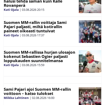
halusi tehdä saman kuin Kalle
Rovanperä
Kati Ojala
|
03.08.2026
20:15
Suomen MM-rallin voittaja Sami
Pajari paljasti, miltä kotirallin
paineet oikeasti tuntuivat
Kati Ojala
|
03.08.2026
17:37
Suomen MM-rallissa hurjan ulosajon
kokenut Sebastien Ogier paljasti
loppukauden suunnitelmansa
Kati Ojala
|
03.08.2026
15:59
Sami Pajari ajoi Suomen MM-rallin
voittoon – katso tulokset
Miikka Lahtinen
|
02.08.2026
16:00