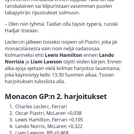
ranskalainen sai kilpuristaan vasemman puolen
takapyörän ripustukset solmuun.
– Olen niin tyhmä. Taidan olla täysin typerä, ruoski
Hadjar itseään.
Leclercin jälkeen toiseksi nopein oli Piastri, joka jäi
monacolaisesta vain noin neljä sadasosaa.
Kolmanneksi ehti
Lewis Hamilton
ennen
Lando
Norrisia
ja
Liam Lawson
täytti viiden kärjen. Ennen
aika-ajoja ajetaan vielä kolmas harjoitus lauantaina,
joka käynnistyy kello 13:30 Suomen aikaa. Toisen
harjoituksen tuloslista alla.
Monacon GP:n 2. harjoitukset
Charles Leclerc, Ferrari
Oscar Piastri, McLaren +0,038
Lewis Hamilton, Ferrari +0,105
Lando Norris, McLaren +0,322
Liam Lawson, RB +0,468