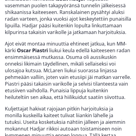
vasemman puolen takapyöränsä tunnelin jälkeisessä
shikaanissa kaiteeseen. Ranskalainen pysähtyi aluksi
radan varteen, jonka vuoksi ajot keskeytettiin punaisilla
lipuilla. Hadjar pääsi kuitenkin lopulta linkuttamaan
kilpurinsa takaisin varikolle ja jatkamaan harjoituksia.
Ajot eivät montaa minuuttia ehtineet jatkua, kun MM-
kärki
Oscar Piastri
liukui keula edellä kaiteeseen radan
ensimmäisessä mutkassa. Osuma oli aussikuskin
onneksi likimain täydellinen, mikäli sellaiseksi voi
ulosajoa kutsua. McLaren liukui suorassa linjassa
pehmeään valliin, joten vain etusiipi jäi matkan varrelle.
Piastri pääsi takaisin varikolle ja selvisi tilanteesta vain
etusiiven vaihdolla. Punaisia lippuja kuitenkin
heiluteltiin sen aikaa, että hiilikuidut saatiin siivottua.
Kuljettajat hakivat rajojaan pitkin harjoituksia ja
monilla kuskeilla kaiteet tulivat liiankin lähelle ja
tutuksi. Useita kosketuksia nähtiin jälleen ja aiemmin
mokannut Hadjar rikkoi autoaan toistamiseen noin
kymmenen minuuttia ennen loppua. Tällä kertaa