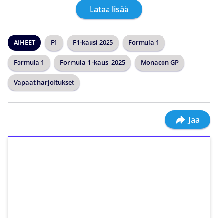
Lataa lisää
AIHEET
F1
F1-kausi 2025
Formula 1
Formula 1
Formula 1 -kausi 2025
Monacon GP
Vapaat harjoitukset
Jaa
1€ = 10€ arvosta
ilmaiskierroksia ilman
kierrätystä!
Talleta 1€