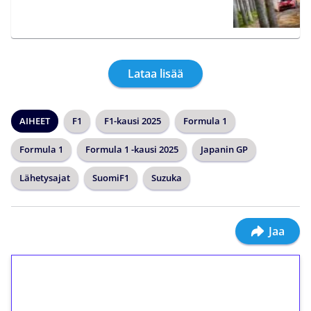
Lataa lisää
AIHEET
F1
F1-kausi 2025
Formula 1
Formula 1
Formula 1 -kausi 2025
Japanin GP
Lähetysajat
SuomiF1
Suzuka
Jaa
1€ = 10€ arvosta
ilmaiskierroksia ilman