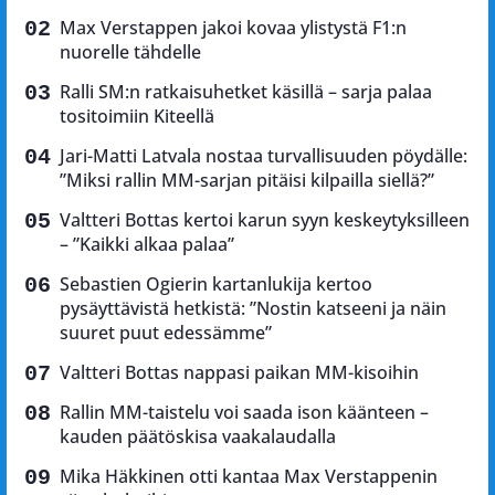
Max Verstappen jakoi kovaa ylistystä F1:n
nuorelle tähdelle
Ralli SM:n ratkaisuhetket käsillä – sarja palaa
tositoimiin Kiteellä
Jari-Matti Latvala nostaa turvallisuuden pöydälle:
”Miksi rallin MM-sarjan pitäisi kilpailla siellä?”
Valtteri Bottas kertoi karun syyn keskeytyksilleen
– ”Kaikki alkaa palaa”
Sebastien Ogierin kartanlukija kertoo
pysäyttävistä hetkistä: ”Nostin katseeni ja näin
suuret puut edessämme”
Valtteri Bottas nappasi paikan MM-kisoihin
Rallin MM-taistelu voi saada ison käänteen –
kauden päätöskisa vaakalaudalla
Mika Häkkinen otti kantaa Max Verstappenin