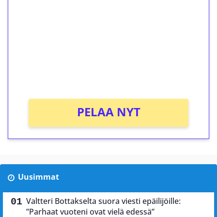
kierrätystä!
Talleta 1€
Saat heti 50 ilmaiskierrosta Tuohi 1000 -
peliin (arvo 0,20€ per kierros)!
Ei kierrätysvaatimusta!
PELAA NYT
Uusimmat
Valtteri Bottakselta suora viesti epäilijöille:
”Parhaat vuoteni ovat vielä edessä”