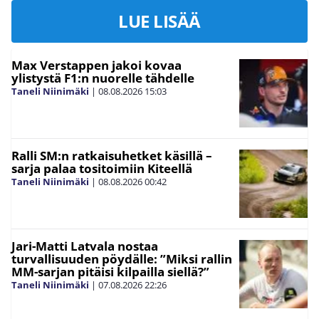
LUE LISÄÄ
Max Verstappen jakoi kovaa
ylistystä F1:n nuorelle tähdelle
Taneli Niinimäki
|
08.08.2026
15:03
Ralli SM:n ratkaisuhetket käsillä –
sarja palaa tositoimiin Kiteellä
Taneli Niinimäki
|
08.08.2026
00:42
Jari-Matti Latvala nostaa
turvallisuuden pöydälle: ”Miksi rallin
MM-sarjan pitäisi kilpailla siellä?”
Taneli Niinimäki
|
07.08.2026
22:26