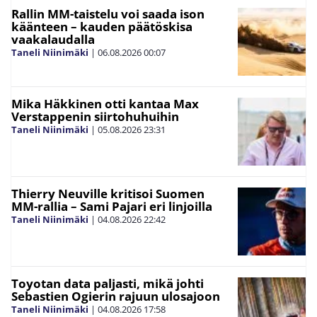
Rallin MM-taistelu voi saada ison
käänteen – kauden päätöskisa
vaakalaudalla
Taneli Niinimäki
|
06.08.2026
00:07
Mika Häkkinen otti kantaa Max
Verstappenin siirtohuhuihin
Taneli Niinimäki
|
05.08.2026
23:31
Thierry Neuville kritisoi Suomen
MM-rallia – Sami Pajari eri linjoilla
Taneli Niinimäki
|
04.08.2026
22:42
Toyotan data paljasti, mikä johti
Sebastien Ogierin rajuun ulosajoon
Taneli Niinimäki
|
04.08.2026
17:58