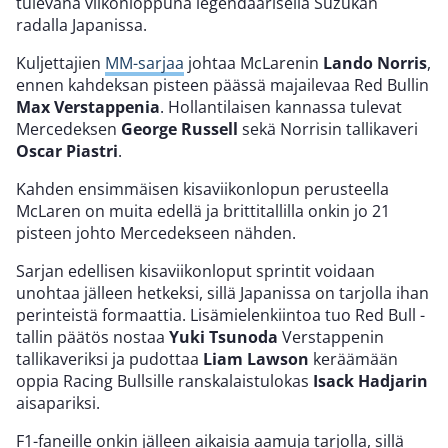
tulevana viikonloppuna legendaarisella Suzukan
radalla Japanissa.
Kuljettajien
MM-sarjaa
johtaa McLarenin
Lando Norris
,
ennen kahdeksan pisteen päässä majailevaa Red Bullin
Max Verstappenia
. Hollantilaisen kannassa tulevat
Mercedeksen
George Russell
sekä Norrisin tallikaveri
Oscar Piastri
.
Kahden ensimmäisen kisaviikonlopun perusteella
McLaren on muita edellä ja brittitallilla onkin jo 21
pisteen johto Mercedekseen nähden.
Sarjan edellisen kisaviikonloput sprintit voidaan
unohtaa jälleen hetkeksi, sillä Japanissa on tarjolla ihan
perinteistä formaattia. Lisämielenkiintoa tuo Red Bull -
tallin päätös nostaa
Yuki Tsunoda
Verstappenin
tallikaveriksi ja pudottaa
Liam Lawson
keräämään
oppia Racing Bullsille ranskalaistulokas
Isack Hadjarin
aisapariksi.
F1-faneille onkin jälleen aikaisia aamuja tarjolla, sillä