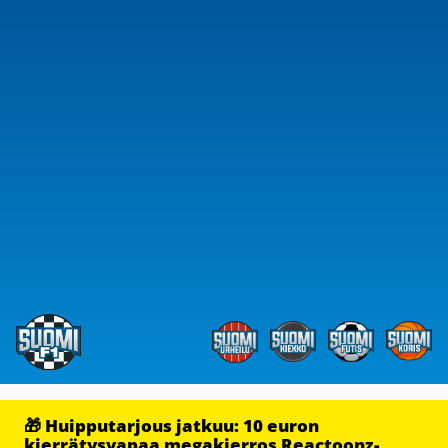
🎁 Huipputarjous jatkuu: 10 euron
kierrätysvapaa megakierros Reactoonz-