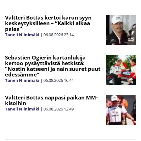
Valtteri Bottas kertoi karun syyn
keskeytyksilleen – ”Kaikki alkaa
palaa”
Taneli Niinimäki
|
06.08.2026
23:14
Sebastien Ogierin kartanlukija
kertoo pysäyttävistä hetkistä:
”Nostin katseeni ja näin suuret puut
edessämme”
Taneli Niinimäki
|
06.08.2026
16:44
Valtteri Bottas nappasi paikan MM-
kisoihin
Taneli Niinimäki
|
06.08.2026
12:49