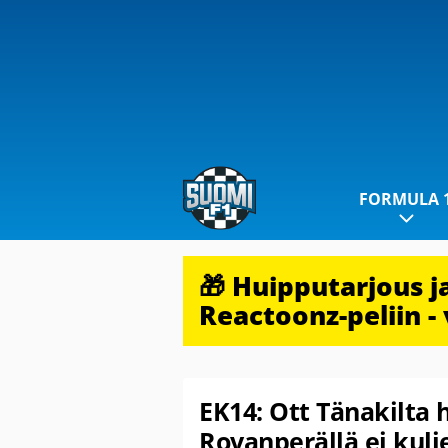
FORMULA 
🎁 Huipputarjous 
Reactoonz-peliin - 
EK14: Ott Tänakilta 
Rovanperällä ei kulj