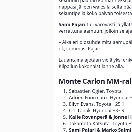
sekunnin päähän kolmanneksi 
nappasi jälleen walesilaiselta pä
sekuntipeliä koko päivän toisesta 
Sami Pajari
tuli varovasti ja yllä
verrattuna aamuun, jolloin se aj
– Aika eri olosuhde mitä aamupä
ok, summasi Pajari.
Lauantaina ajetaan vielä yksi eri
Kilpailun kokonaistilanne alla.
Monte Carlon MM-ralli
Sébastien Ogier, Toyota
Adrien Fourmaux, Hyundai +
Elfyn Evans, Toyota +25,1
Ott Tänak, Hyundai +33,9
Kalle Rovanperä & Jonne H
Takamoto Katsuta, Toyota +
Sami Pajari & Marko Salmi