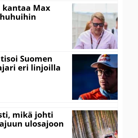
i kantaa Max
ohuhuihin
itisoi Suomen
ari eri linjoilla
ti, mikä johti
rajuun ulosajoon