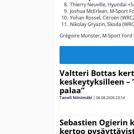
Thierry Neuville, Hyundai +5
Joshua McErlean, M-Sport Fo
Yohan Rossel, Citroën (WRC2
Nikolay Gryazin, Skoda (WRC
Grégoire Munster, M-Sport Ford 
Valtteri Bottas ker
keskeytyksilleen – 
palaa”
Taneli Niinimäki
|
06.08.2026
23:14
Sebastien Ogierin 
kertoo pysäyttävist