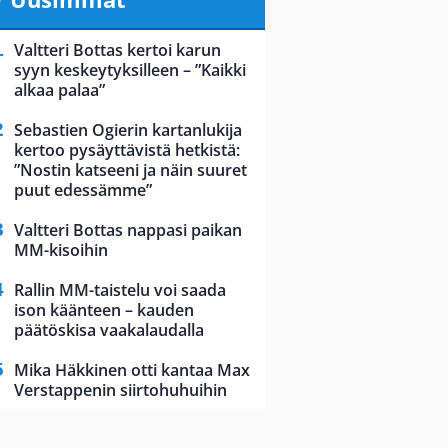
Valtteri Bottas kertoi karun
syyn keskeytyksilleen – ”Kaikki
alkaa palaa”
Sebastien Ogierin kartanlukija
kertoo pysäyttävistä hetkistä:
”Nostin katseeni ja näin suuret
puut edessämme”
Valtteri Bottas nappasi paikan
MM-kisoihin
Rallin MM-taistelu voi saada
ison käänteen – kauden
päätöskisa vaakalaudalla
Mika Häkkinen otti kantaa Max
Verstappenin siirtohuhuihin