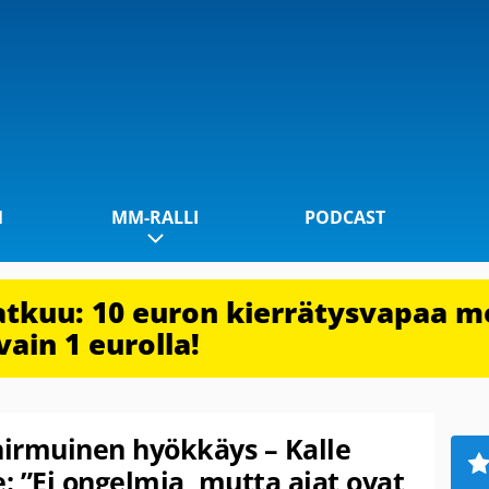
1
MM-RALLI
PODCAST
jatkuu: 10 euron kierrätysvapaa m
vain 1 eurolla!
hirmuinen hyökkäys – Kalle
e: ”Ei ongelmia, mutta ajat ovat