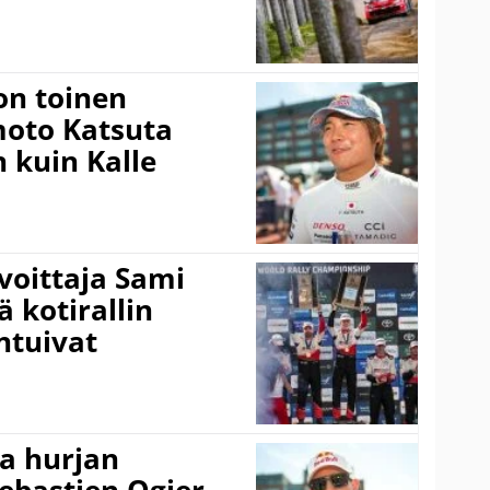
on toinen
amoto Katsuta
 kuin Kalle
voittaja Sami
ä kotirallin
ntuivat
a hurjan