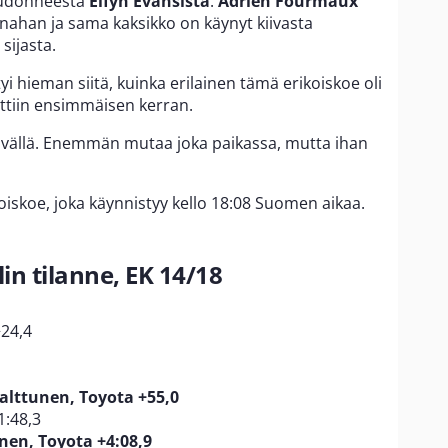
pudonneesta
Elfyn Evansista
.
Adrien Fourmaux
änahan ja sama kaksikko on käynyt kiivasta
sijasta.
ttyi hieman siitä, kuinka erilainen tämä erikoiskoe oli
ettiin ensimmäisen kerran.
ivällä. Enemmän mutaa joka paikassa, mutta ihan
koiskoe, joka käynnistyy kello 18:08 Suomen aikaa.
n tilanne, EK 14/18
24,4
alttunen, Toyota
+55,0
1:48,3
nen, Toyota +4:08,9