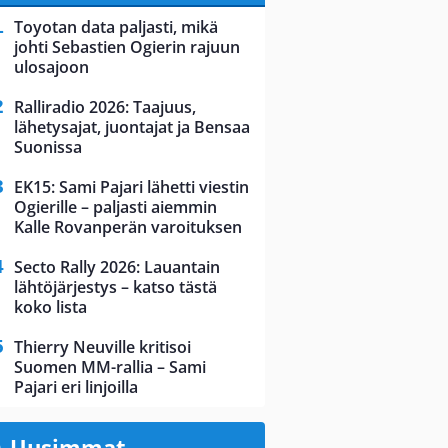
Toyotan data paljasti, mikä
johti Sebastien Ogierin rajuun
ulosajoon
Ralliradio 2026: Taajuus,
lähetysajat, juontajat ja Bensaa
Suonissa
EK15: Sami Pajari lähetti viestin
Ogierille – paljasti aiemmin
Kalle Rovanperän varoituksen
Secto Rally 2026: Lauantain
lähtöjärjestys – katso tästä
koko lista
Thierry Neuville kritisoi
Suomen MM-rallia – Sami
Pajari eri linjoilla
Uusimmat