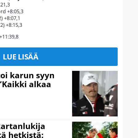
:21,3
rd +8:05,3
) +8:07,1
2) +8:15,3
+11:39,8
LUE LISÄÄ
toi karun syyn
”Kaikki alkaa
kartanlukija
ä hetkistä: