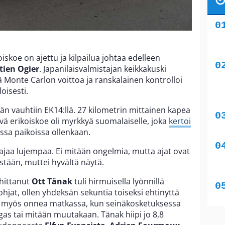
iskoe on ajettu ja kilpailua johtaa edelleen
tien Ogier
. Japanilaisvalmistajan keikkakuski
Monte Carlon voittoa ja ranskalainen kontrolloi
oisesti.
än vauhtiin EK14:llä. 27 kilometrin mittainen kapea
ävä erikoiskoe oli myrkkyä suomalaiselle, joka
kertoi
sissa paikoissa ollenkaan.
i ajaa lujempaa. Ei mitään ongelmia, mutta ajat ovat
ästään, muttei hyvältä näytä.
ohittanut
Ott Tänak
tuli hirmuisella lyönnillä
 pohjat, ollen yhdeksän sekuntia toiseksi ehtinyttä
oli myös onnea matkassa, kun seinäkosketuksessa
as tai mitään muutakaan. Tänak hiipi jo 8,8