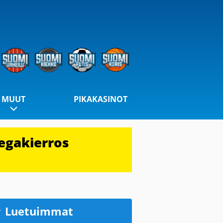
MUUT
PIKAKASINOT
egakierros
Luetuimmat