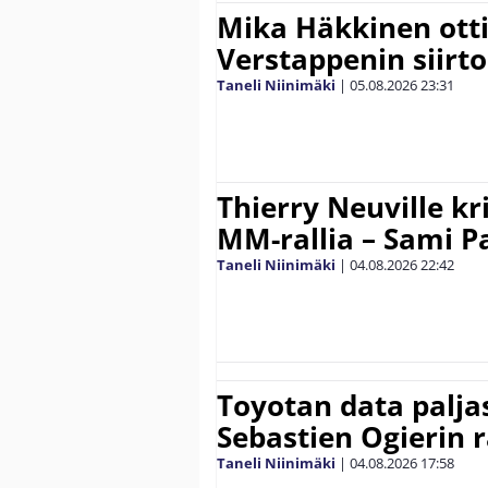
Mika Häkkinen ott
Verstappenin siirt
Taneli Niinimäki
|
05.08.2026
23:31
Thierry Neuville kr
MM-rallia – Sami Paj
Taneli Niinimäki
|
04.08.2026
22:42
Toyotan data paljas
Sebastien Ogierin 
Taneli Niinimäki
|
04.08.2026
17:58