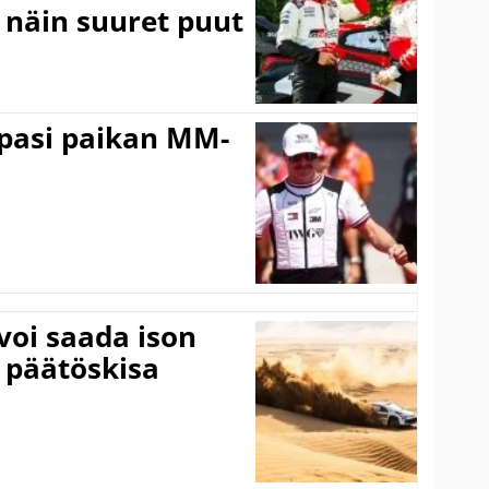
a näin suuret puut
ppasi paikan MM-
voi saada ison
 päätöskisa