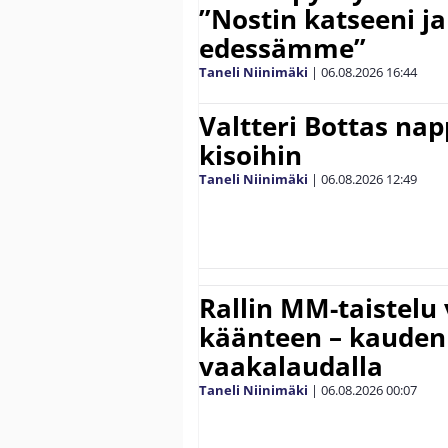
”Nostin katseeni j
edessämme”
Taneli Niinimäki
|
06.08.2026
16:44
Valtteri Bottas na
kisoihin
Taneli Niinimäki
|
06.08.2026
12:49
Rallin MM-taistelu 
käänteen – kauden
vaakalaudalla
Taneli Niinimäki
|
06.08.2026
00:07