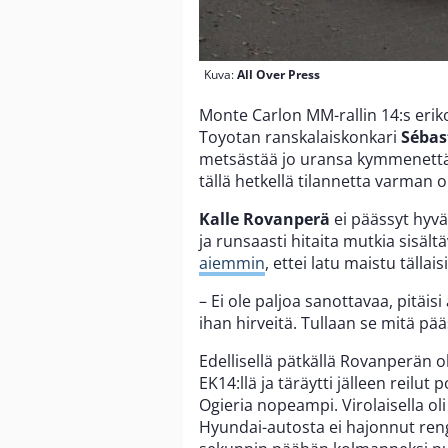
Kuva:
All Over Press
Monte Carlon MM-rallin 14:s eriko
Toyotan ranskalaiskonkari
Sébas
metsästää jo uransa kymmenettä 
tällä hetkellä tilannetta varman ol
Kalle Rovanperä
ei päässyt hyvä
ja runsaasti hitaita mutkia sisält
aiemmin
, ettei latu maistu tällai
– Ei ole paljoa sanottavaa, pitäis
ihan hirveitä. Tullaan se mitä pä
Edellisellä pätkällä Rovanperän 
EK14:llä ja täräytti jälleen reilut
Ogieria nopeampi. Virolaisella 
Hyundai-autosta ei hajonnut reng