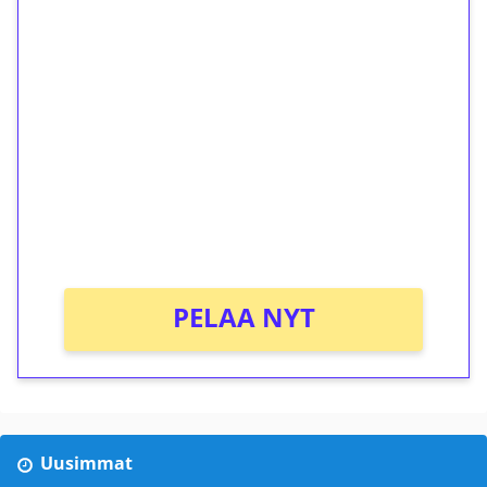
1€ = 10€ arvosta
ilmaiskierroksia ilman
kierrätystä!
Talleta 1€
Saat heti 50 ilmaiskierrosta Tuohi 1000 -
peliin (arvo 0,20€ per kierros)!
Ei kierrätysvaatimusta!
PELAA NYT
Uusimmat