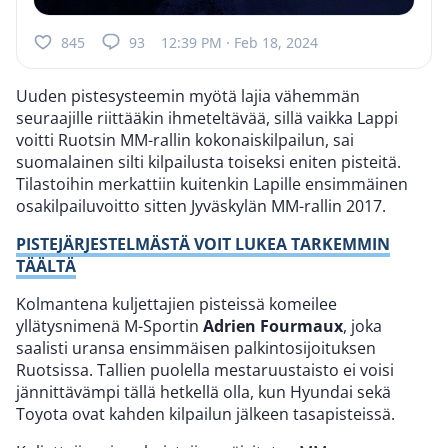
845
93
12:39 PM · Feb 18, 2024
Uuden pistesysteemin myötä lajia vähemmän
seuraajille riittääkin ihmeteltävää, sillä vaikka Lappi
voitti Ruotsin MM-rallin kokonaiskilpailun, sai
suomalainen silti kilpailusta toiseksi eniten pisteitä.
Tilastoihin merkattiin kuitenkin Lapille ensimmäinen
osakilpailuvoitto sitten Jyväskylän MM-rallin 2017.
PISTEJÄRJESTELMÄSTÄ VOIT LUKEA TARKEMMIN
TÄÄLTÄ
Kolmantena kuljettajien pisteissä komeilee
yllätysnimenä M-Sportin
Adrien Fourmaux
, joka
saalisti uransa ensimmäisen palkintosijoituksen
Ruotsissa. Tallien puolella mestaruustaisto ei voisi
jännittävämpi tällä hetkellä olla, kun Hyundai sekä
Toyota ovat kahden kilpailun jälkeen tasapisteissä.