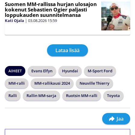
Suomen MM-rallissa hurjan ulosajon
kokenut Sebastien Ogier paljasti
loppukauden suunnitelmansa
Kati Ojala
|
03.08.2026
15:59
Lataa lisää
AIHEET
Evans Elfyn
Hyundai
M-Sport Ford
MM-ralli
MM-rallikausi 2024
Neuville Thierry
Ralli
Rallin MM-sarja
Ruotsin MM-ralli
Toyota
Jaa