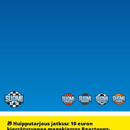
🎁 Huipputarjous jatkuu: 10 euron
kierrätysvapaa megakierros Reactoonz-