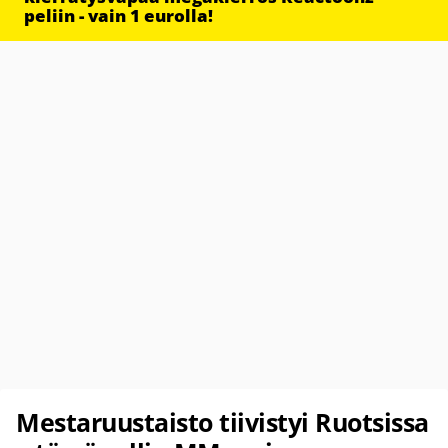
peliin - vain 1 eurolla!
Mestaruustaisto tiivistyi Ruotsissa