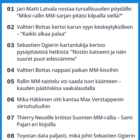
Jari-Matti Latvala nostaa turvallisuuden pöydälle:
”Miksi rallin MM-sarjan pitäisi kilpailla siellä?”
Valtteri Bottas kertoi karun syyn keskeytyksilleen
– ”Kaikki alkaa palaa”
Sebastien Ogierin kartanlukija kertoo
pysäyttävistä hetkistä: ”Nostin katseeni ja näin
suuret puut edessämme”
Valtteri Bottas nappasi paikan MM-kisoihin
Rallin MM-taistelu voi saada ison käänteen –
kauden päätöskisa vaakalaudalla
Mika Häkkinen otti kantaa Max Verstappenin
siirtohuhuihin
Thierry Neuville kritisoi Suomen MM-rallia – Sami
Pajari eri linjoilla
Toyotan data paljasti, mikä johti Sebastien Ogierin