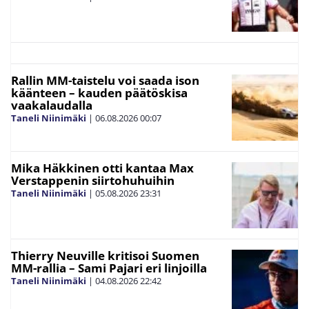
Rallin MM-taistelu voi saada ison
käänteen – kauden päätöskisa
vaakalaudalla
Taneli Niinimäki
|
06.08.2026
00:07
Mika Häkkinen otti kantaa Max
Verstappenin siirtohuhuihin
Taneli Niinimäki
|
05.08.2026
23:31
Thierry Neuville kritisoi Suomen
MM-rallia – Sami Pajari eri linjoilla
Taneli Niinimäki
|
04.08.2026
22:42