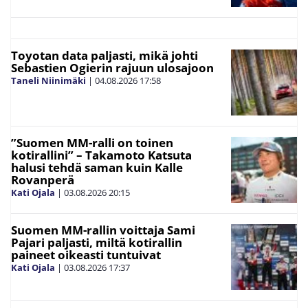
Toyotan data paljasti, mikä johti
Sebastien Ogierin rajuun ulosajoon
Taneli Niinimäki
|
04.08.2026
17:58
”Suomen MM-ralli on toinen
kotirallini” – Takamoto Katsuta
halusi tehdä saman kuin Kalle
Rovanperä
Kati Ojala
|
03.08.2026
20:15
Suomen MM-rallin voittaja Sami
Pajari paljasti, miltä kotirallin
paineet oikeasti tuntuivat
Kati Ojala
|
03.08.2026
17:37