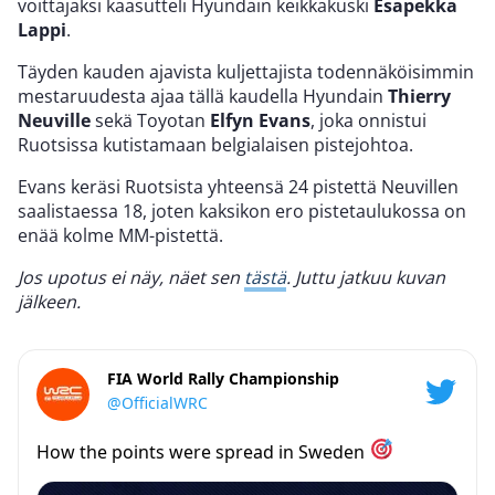
voittajaksi kaasutteli Hyundain keikkakuski
Esapekka
Lappi
.
Täyden kauden ajavista kuljettajista todennäköisimmin
mestaruudesta ajaa tällä kaudella Hyundain
Thierry
Neuville
sekä Toyotan
Elfyn Evans
, joka onnistui
Ruotsissa kutistamaan belgialaisen pistejohtoa.
Evans keräsi Ruotsista yhteensä 24 pistettä Neuvillen
saalistaessa 18, joten kaksikon ero pistetaulukossa on
enää kolme MM-pistettä.
Jos upotus ei näy, näet sen
tästä
. Juttu jatkuu kuvan
jälkeen.
FIA World Rally Championship
@OfficialWRC
How the points were spread in Sweden