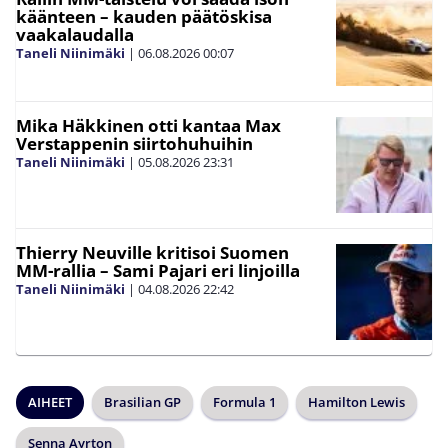
käänteen – kauden päätöskisa
vaakalaudalla
Taneli Niinimäki
|
06.08.2026
00:07
Mika Häkkinen otti kantaa Max
Verstappenin siirtohuhuihin
Taneli Niinimäki
|
05.08.2026
23:31
Thierry Neuville kritisoi Suomen
MM-rallia – Sami Pajari eri linjoilla
Taneli Niinimäki
|
04.08.2026
22:42
AIHEET
Brasilian GP
Formula 1
Hamilton Lewis
Senna Ayrton