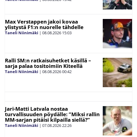
Max Verstappen jakoi kovaa
ylistystä F1:n nuorelle tähdelle
Taneli Niinimäki
|
08.08.2026
15:03
Ralli SM:n ratkaisuhetket käsillä –
sarja palaa tositoimiin Kiteellä
Taneli Niinimäki
|
08.08.2026
00:42
Jari-Matti Latvala nostaa
turvallisuuden pöydälle: ”Miksi rallin
MM-sarjan pitäisi kilpailla siellä?”
Taneli Niinimäki
|
07.08.2026
22:26