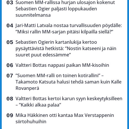
Suomen MM-rallissa hurjan ulosajon kokenut
Sebastien Ogier paljasti loppukauden
suunnitelmansa
Jari-Matti Latvala nostaa turvallisuuden pöydälle:
”Miksi rallin MM-sarjan pitäisi kilpailla siellä?”
Sebastien Ogierin kartanlukija kertoo
pysäyttävistä hetkistä: ”Nostin katseeni ja näin
suuret puut edessämme”
Valtteri Bottas nappasi paikan MM-kisoihin
”Suomen MM-ralli on toinen kotirallini” –
Takamoto Katsuta halusi tehdä saman kuin Kalle
Rovanperä
Valtteri Bottas kertoi karun syyn keskeytyksilleen
– ”Kaikki alkaa palaa”
Mika Häkkinen otti kantaa Max Verstappenin
siirtohuhuihin