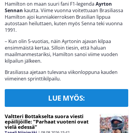
Hamilton on maan suuri fani F1-legenda
Ayrton
Sennan
kautta. Viime vuonna voitettuaan Brasiliassa
Hamilton ajoi kunniakierroksen Brasilian lippua
autostaan heiluttaen, kuten myös Senna teki vuonna
1991.
– Kun olin 5-vuotias, näin Ayrtonin ajavan kilpaa
ensimmäistä kertaa. Silloin tiesin, että haluan
maailmanmestariksi, Hamilton sanoi viime vuoden
kilpailun jälkeen.
Brasiliassa ajetaan tulevana viikonloppuna kauden
viimeinen sprinttikilpailu.
LUE MYÖS:
Valtteri Bottakselta suora viesti
epäilijöille: ”Parhaat vuoteni ovat
vielä edessä”
Taneli Niinimäki
|
08.08.2026
15:42