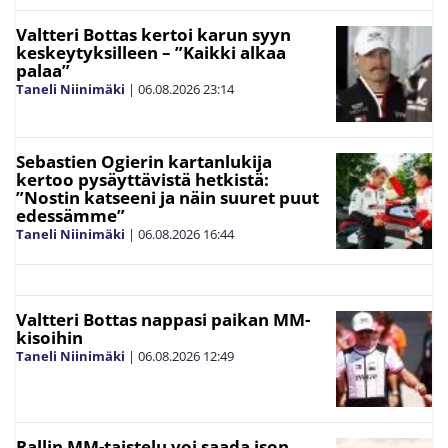
Valtteri Bottas kertoi karun syyn
keskeytyksilleen – ”Kaikki alkaa
palaa”
Taneli Niinimäki
|
06.08.2026
23:14
Sebastien Ogierin kartanlukija
kertoo pysäyttävistä hetkistä:
”Nostin katseeni ja näin suuret puut
edessämme”
Taneli Niinimäki
|
06.08.2026
16:44
Valtteri Bottas nappasi paikan MM-
kisoihin
Taneli Niinimäki
|
06.08.2026
12:49
Rallin MM-taistelu voi saada ison