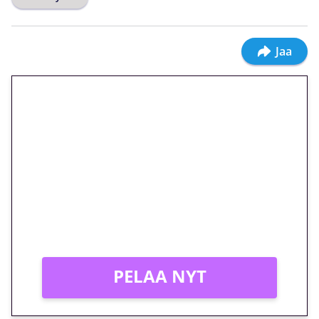
Jaa
🎁 Huipputarjous jatkuu: 10
euron kierrätysvapaa
megakierros Reactoonz-
peliin – vain 1 eurolla!
Peli: Reactoonz
Vain uusille asiakkaille!
PELAA NYT