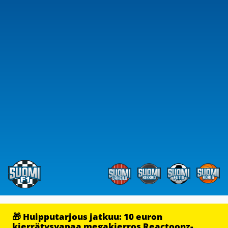
🎁 Huipputarjous jatkuu: 10 euron
kierrätysvapaa megakierros Reactoonz-