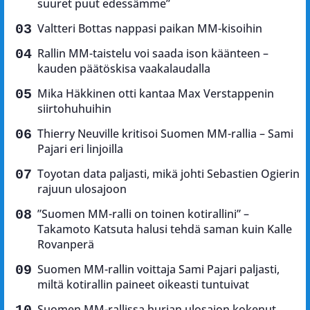
suuret puut edessämme”
Valtteri Bottas nappasi paikan MM-kisoihin
Rallin MM-taistelu voi saada ison käänteen –
kauden päätöskisa vaakalaudalla
Mika Häkkinen otti kantaa Max Verstappenin
siirtohuhuihin
Thierry Neuville kritisoi Suomen MM-rallia – Sami
Pajari eri linjoilla
Toyotan data paljasti, mikä johti Sebastien Ogierin
rajuun ulosajoon
”Suomen MM-ralli on toinen kotirallini” –
Takamoto Katsuta halusi tehdä saman kuin Kalle
Rovanperä
Suomen MM-rallin voittaja Sami Pajari paljasti,
miltä kotirallin paineet oikeasti tuntuivat
Suomen MM-rallissa hurjan ulosajon kokenut