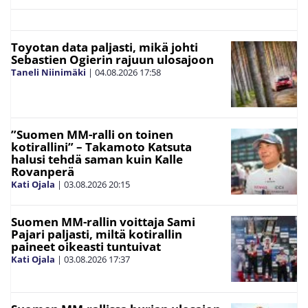
Toyotan data paljasti, mikä johti
Sebastien Ogierin rajuun ulosajoon
Taneli Niinimäki
|
04.08.2026
17:58
”Suomen MM-ralli on toinen
kotirallini” – Takamoto Katsuta
halusi tehdä saman kuin Kalle
Rovanperä
Kati Ojala
|
03.08.2026
20:15
Suomen MM-rallin voittaja Sami
Pajari paljasti, miltä kotirallin
paineet oikeasti tuntuivat
Kati Ojala
|
03.08.2026
17:37