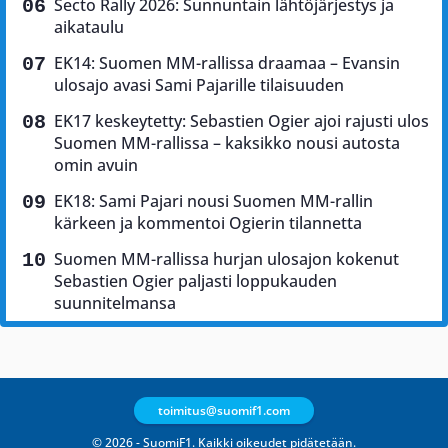
Secto Rally 2026: Sunnuntain lähtöjärjestys ja
aikataulu
EK14: Suomen MM-rallissa draamaa – Evansin
ulosajo avasi Sami Pajarille tilaisuuden
EK17 keskeytetty: Sebastien Ogier ajoi rajusti ulos
Suomen MM-rallissa – kaksikko nousi autosta
omin avuin
EK18: Sami Pajari nousi Suomen MM-rallin
kärkeen ja kommentoi Ogierin tilannetta
Suomen MM-rallissa hurjan ulosajon kokenut
Sebastien Ogier paljasti loppukauden
suunnitelmansa
toimitus@suomif1.com
© 2026 - SuomiF1. Kaikki oikeudet pidätetään.