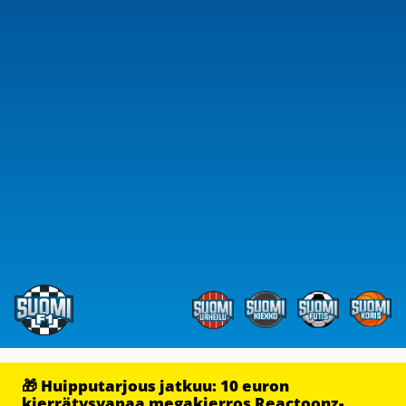
🎁 Huipputarjous jatkuu: 10 euron
kierrätysvapaa megakierros Reactoonz-