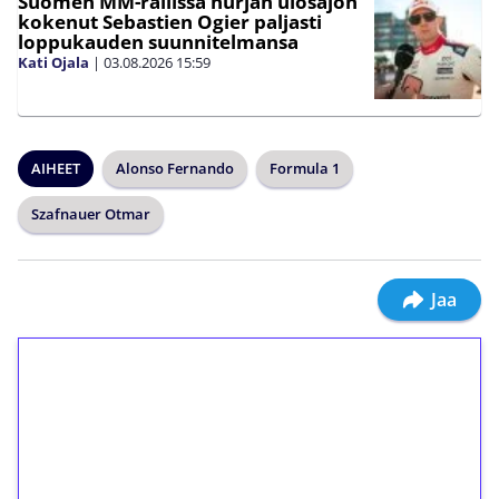
Suomen MM-rallissa hurjan ulosajon
kokenut Sebastien Ogier paljasti
loppukauden suunnitelmansa
Kati Ojala
|
03.08.2026
15:59
AIHEET
Alonso Fernando
Formula 1
Szafnauer Otmar
Jaa
1€ = 10€ arvosta
ilmaiskierroksia ilman
kierrätystä!