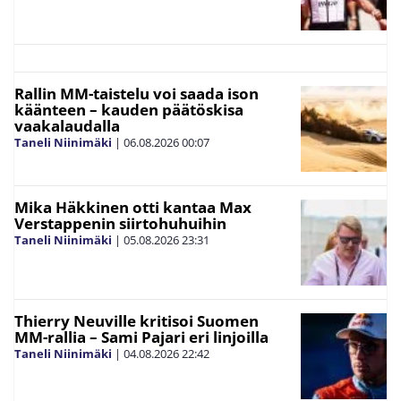
Rallin MM-taistelu voi saada ison
käänteen – kauden päätöskisa
vaakalaudalla
Taneli Niinimäki
|
06.08.2026
00:07
Mika Häkkinen otti kantaa Max
Verstappenin siirtohuhuihin
Taneli Niinimäki
|
05.08.2026
23:31
Thierry Neuville kritisoi Suomen
MM-rallia – Sami Pajari eri linjoilla
Taneli Niinimäki
|
04.08.2026
22:42