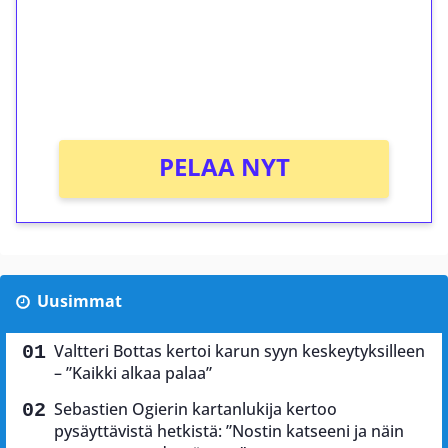
Talleta 1€
Saat heti 50 ilmaiskierrosta Tuohi 1000 -
peliin (arvo 0,20€ per kierros)!
Ei kierrätysvaatimusta!
PELAA NYT
Uusimmat
Valtteri Bottas kertoi karun syyn keskeytyksilleen
– ”Kaikki alkaa palaa”
Sebastien Ogierin kartanlukija kertoo
pysäyttävistä hetkistä: ”Nostin katseeni ja näin