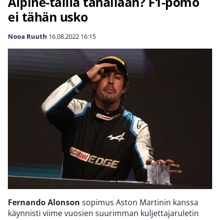
Alpine-tallia tahallaan? F1-pomo
ei tähän usko
Nooa Ruuth
16.08.2022
16:15
Fernando Alonson
sopimus Aston Martinin kanssa
käynnisti viime vuosien suurimman kuljettajaruletin