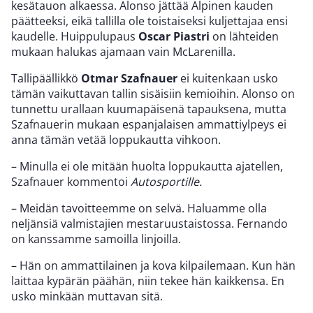
kesätauon alkaessa. Alonso jättää Alpinen kauden
päätteeksi, eikä tallilla ole toistaiseksi kuljettajaa ensi
kaudelle. Huippulupaus
Oscar Piastri
on lähteiden
mukaan halukas ajamaan vain McLarenilla.
Tallipäällikkö
Otmar Szafnauer
ei kuitenkaan usko
tämän vaikuttavan tallin sisäisiin kemioihin. Alonso on
tunnettu urallaan kuumapäisenä tapauksena, mutta
Szafnauerin mukaan espanjalaisen ammattiylpeys ei
anna tämän vetää loppukautta vihkoon.
– Minulla ei ole mitään huolta loppukautta ajatellen,
Szafnauer kommentoi
Autosportille.
– Meidän tavoitteemme on selvä. Haluamme olla
neljänsiä valmistajien mestaruustaistossa. Fernando
on kanssamme samoilla linjoilla.
– Hän on ammattilainen ja kova kilpailemaan. Kun hän
laittaa kypärän päähän, niin tekee hän kaikkensa. En
usko minkään muttavan sitä.