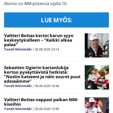
Alonso on MM-pisteissä sijalla 10.
LUE MYÖS:
Valtteri Bottas kertoi karun syyn
keskeytyksilleen – ”Kaikki alkaa
palaa”
Taneli Niinimäki
|
06.08.2026
23:14
Sebastien Ogierin kartanlukija
kertoo pysäyttävistä hetkistä:
”Nostin katseeni ja näin suuret puut
edessämme”
Taneli Niinimäki
|
06.08.2026
16:44
Valtteri Bottas nappasi paikan MM-
kisoihin
Taneli Niinimäki
|
06.08.2026
12:49