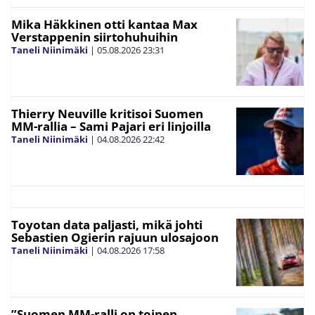
Mika Häkkinen otti kantaa Max
Verstappenin siirtohuhuihin
Taneli Niinimäki
|
05.08.2026
23:31
Thierry Neuville kritisoi Suomen
MM-rallia – Sami Pajari eri linjoilla
Taneli Niinimäki
|
04.08.2026
22:42
Toyotan data paljasti, mikä johti
Sebastien Ogierin rajuun ulosajoon
Taneli Niinimäki
|
04.08.2026
17:58
”Suomen MM-ralli on toinen