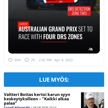
894
70
2:42 PM · Apr 4, 2022
LUE MYÖS:
Valtteri Bottas kertoi karun syyn
keskeytyksilleen – ”Kaikki alkaa
palaa”
Taneli Niinimäki
|
06.08.2026
23:14