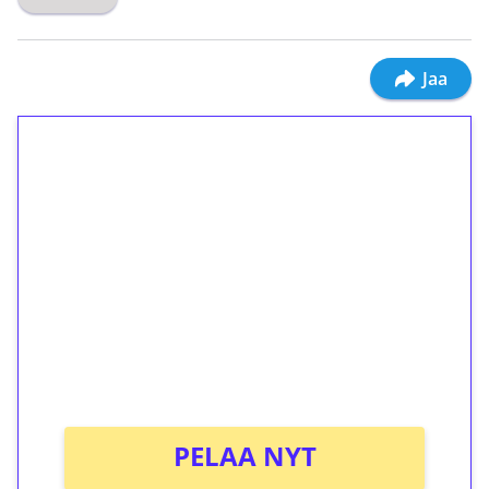
Jaa
1€ = 10€ arvosta
ilmaiskierroksia ilman
kierrätystä!
Talleta 1€
Saat heti 50 ilmaiskierrosta Tuohi 1000 -
peliin (arvo 0,20€ per kierros)!
Ei kierrätysvaatimusta!
PELAA NYT