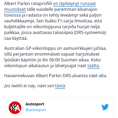
Albert Parkin rataprofiili
on läpikäynyt runsaat
muutokset
tälle vuodelle paremman kilvanajon
toivossa ja radasta on tehty leveämpi sekä paljon
vauhdikkaampi. Sen lisäksi F1-sarja ilmoittaa, että
kuljettajille on viikonloppuna tarjolla hurjat neljä
paikkaa, jossa avattavaa takasiipeä (DRS-systeemiä)
saa käyttää.
Australian GP-viikonloppu on aamuvirkkujen juhlaa,
sillä perjantain ensimmäiset vapaat harjoitukset
lyödään käyntiin jo klo 06:00 Suomen aikaa. Koko
viikonlopun aikataulun ja lähetysajat näet
täältä.
Havainnekuvan Albert Parkin DRS-alueista näet alta.
Jos twiitti ei näy, näet sen
tästä
.
Autosport
@autosport