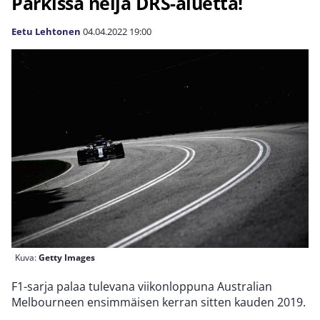
Parkissa neljä DRS-aluetta!
Eetu Lehtonen
04.04.2022
19:00
Kuva:
Getty Images
F1-sarja palaa tulevana viikonloppuna Australian
Melbourneen ensimmäisen kerran sitten kauden 2019.