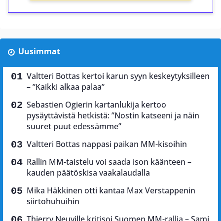
Uusimmat
Valtteri Bottas kertoi karun syyn keskeytyksilleen
– ”Kaikki alkaa palaa”
Sebastien Ogierin kartanlukija kertoo
pysäyttävistä hetkistä: ”Nostin katseeni ja näin
suuret puut edessämme”
Valtteri Bottas nappasi paikan MM-kisoihin
Rallin MM-taistelu voi saada ison käänteen –
kauden päätöskisa vaakalaudalla
Mika Häkkinen otti kantaa Max Verstappenin
siirtohuhuihin
Thierry Neuville kritisoi Suomen MM-rallia – Sami