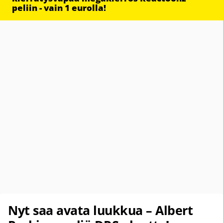
peliin - vain 1 eurolla!
Nyt saa avata luukkua – Albert