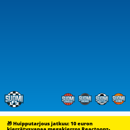
🎁 Huipputarjous jatkuu: 10 euron
kierrätysvapaa megakierros Reactoonz-