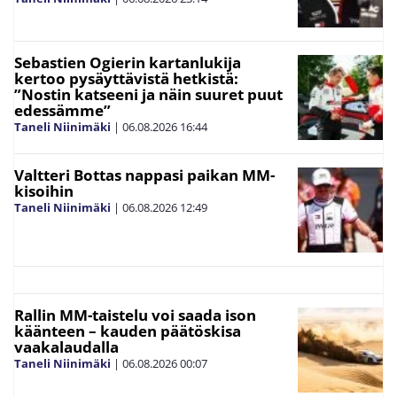
Sebastien Ogierin kartanlukija
kertoo pysäyttävistä hetkistä:
”Nostin katseeni ja näin suuret puut
edessämme”
Taneli Niinimäki
|
06.08.2026
16:44
Valtteri Bottas nappasi paikan MM-
kisoihin
Taneli Niinimäki
|
06.08.2026
12:49
Rallin MM-taistelu voi saada ison
käänteen – kauden päätöskisa
vaakalaudalla
Taneli Niinimäki
|
06.08.2026
00:07