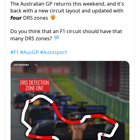
The Australian GP returns this weekend, and it's
back with a new circuit layout and updated with
𝙛𝙤𝙪𝙧 DRS zones
Do you think that an F1 circuit should have that
many DRS zones?
#F1
#AusGP
#Autosport