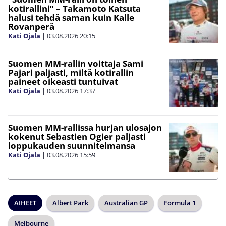
kotirallini” – Takamoto Katsuta
halusi tehdä saman kuin Kalle
Rovanperä
Kati Ojala
|
03.08.2026
20:15
Suomen MM-rallin voittaja Sami
Pajari paljasti, miltä kotirallin
paineet oikeasti tuntuivat
Kati Ojala
|
03.08.2026
17:37
Suomen MM-rallissa hurjan ulosajon
kokenut Sebastien Ogier paljasti
loppukauden suunnitelmansa
Kati Ojala
|
03.08.2026
15:59
AIHEET
Albert Park
Australian GP
Formula 1
Melbourne