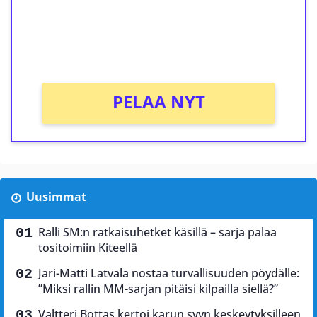
Saat heti 50 ilmaiskierrosta Tuohi 1000 -
peliin (arvo 0,20€ per kierros)!
Ei kierrätysvaatimusta!
PELAA NYT
Uusimmat
Ralli SM:n ratkaisuhetket käsillä – sarja palaa
tositoimiin Kiteellä
Jari-Matti Latvala nostaa turvallisuuden pöydälle:
”Miksi rallin MM-sarjan pitäisi kilpailla siellä?”
Valtteri Bottas kertoi karun syyn keskeytyksilleen