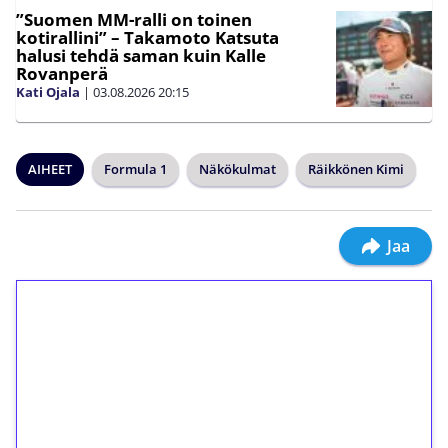
”Suomen MM-ralli on toinen
kotirallini” – Takamoto Katsuta
halusi tehdä saman kuin Kalle
Rovanperä
Kati Ojala
|
03.08.2026
20:15
AIHEET
Formula 1
Näkökulmat
Räikkönen Kimi
Jaa
1€ = 10€ arvosta
ilmaiskierroksia ilman
kierrätystä!
Talleta 1€