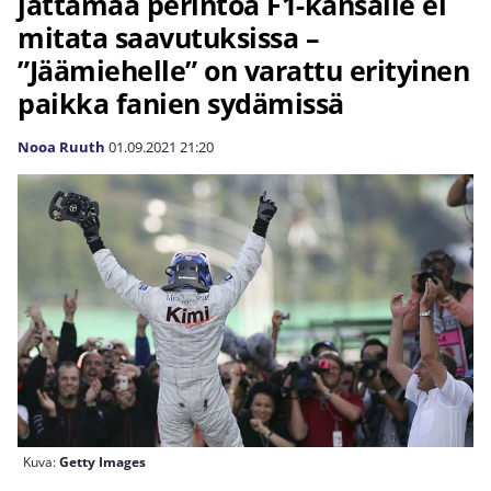
jättämää perintöä F1-kansalle ei
mitata saavutuksissa –
”Jäämiehelle” on varattu erityinen
paikka fanien sydämissä
Nooa Ruuth
01.09.2021
21:20
Kuva:
Getty Images