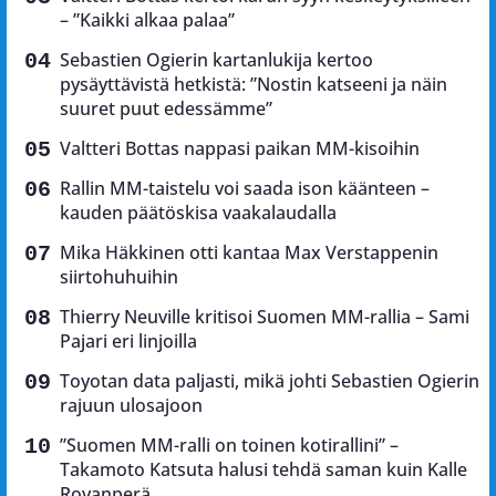
– ”Kaikki alkaa palaa”
Sebastien Ogierin kartanlukija kertoo
pysäyttävistä hetkistä: ”Nostin katseeni ja näin
suuret puut edessämme”
Valtteri Bottas nappasi paikan MM-kisoihin
Rallin MM-taistelu voi saada ison käänteen –
kauden päätöskisa vaakalaudalla
Mika Häkkinen otti kantaa Max Verstappenin
siirtohuhuihin
Thierry Neuville kritisoi Suomen MM-rallia – Sami
Pajari eri linjoilla
Toyotan data paljasti, mikä johti Sebastien Ogierin
rajuun ulosajoon
”Suomen MM-ralli on toinen kotirallini” –
Takamoto Katsuta halusi tehdä saman kuin Kalle
Rovanperä