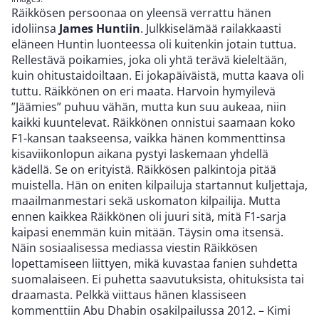
Räikkösen persoonaa on yleensä verrattu hänen
idoliinsa
James Huntiin
. Julkkiselämää railakkaasti
eläneen Huntin luonteessa oli kuitenkin jotain tuttua.
Rellestävä poikamies, joka oli yhtä terävä kieleltään,
kuin ohitustaidoiltaan. Ei jokapäiväistä, mutta kaava oli
tuttu. Räikkönen on eri maata. Harvoin hymyilevä
”Jäämies” puhuu vähän, mutta kun suu aukeaa, niin
kaikki kuuntelevat. Räikkönen onnistui saamaan koko
F1-kansan taakseensa, vaikka hänen kommenttinsa
kisaviikonlopun aikana pystyi laskemaan yhdellä
kädellä. Se on erityistä. Räikkösen palkintoja pitää
muistella. Hän on eniten kilpailuja startannut kuljettaja,
maailmanmestari sekä uskomaton kilpailija. Mutta
ennen kaikkea Räikkönen oli juuri sitä, mitä F1-sarja
kaipasi enemmän kuin mitään. Täysin oma itsensä.
Näin sosiaalisessa mediassa viestin Räikkösen
lopettamiseen liittyen, mikä kuvastaa fanien suhdetta
suomalaiseen. Ei puhetta saavutuksista, ohituksista tai
draamasta. Pelkkä viittaus hänen klassiseen
kommenttiin Abu Dhabin osakilpailussa 2012. – Kimi