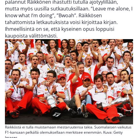
palannut Räikkönen ihastutti tutulla ajotyylillään,
mutta myös uusilla sutkautuksillaan. ”Leave me alone, I
know what I’m doing”, ”Bwoah”. Räikkösen
tahattomista letkautuksista voisi kirjoittaa kirjan.
Ihmeellisintä on se, että kyseinen opus loppuisi
kaupoista välittömästi.
Räikköstä ei tulla muistamaan mestaruutensa takia. Suomalaisen vaikutus
F1-kansaan pelkällä olemuksellaan merkitsee enemmän. Kuva: Getty
Images.