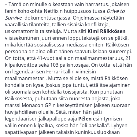
– Tämä on minulle oikeastaan vain harrastus. Jokaisen
fanin kohokohta Netflixin huippusuositussa
Drive to
Survive
-dokumenttisarjassa. Ohjelmassa näytetään
vaarallisia tilanteita, tallien sisäisiä konflikteja,
uskomattomia taisteluja. Mutta silti
Kimi Räikkösen
viisisekuntinen juuri ennen lopputekstejä on se pätkä,
mikä kiertää sosiaalisessa mediassa eniten. Räikkösen
persoona on aina ollut hänen saavutuksiaan suurempi.
On totta, että 41-vuotiaalla on maailmanmestaruus, 21
kilpailuvoittoa sekä 103 palkintosijaa. On totta, että hän
on legendaarisen Ferrari-tallin viimeisin
maailmanmestari. Mutta se ei ole se, mistä Räikkösen
kohdalla on kyse. Joskus jopa tuntui, että itse ajaminen
oli suomalaisen kohdalla toissijaista. Kun puhutaan
Räikkösestä, puhutaan siitä nuoresta pojasta, joka
marssi Monacon GP:n keskeyttämisen jälkeen suoraan
huvijahdilleen oluelle. Siitä, miten hän jätti
legendaarisen jalkapallopelaaja
Pélen
esiintymisen
väliin ennen kilpailua, koska hän ”oli paskalla”. Lyhyen
sapattivapaan jälkeen takaisin kuninkuusluokkaan