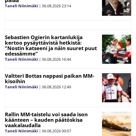
palaa”
Taneli Niinimäki
|
06.08.2026
23:14
Sebastien Ogierin kartanlukija
kertoo pysäyttävistä hetkistä:
”Nostin katseeni ja näin suuret puut
edessämme”
Taneli Niinimäki
|
06.08.2026
16:44
Valtteri Bottas nappasi paikan MM-
kisoihin
Taneli Niinimäki
|
06.08.2026
12:49
Rallin MM-taistelu voi saada ison
käänteen – kauden päätöskisa
vaakalaudalla
Taneli Niinimäki
|
06.08.2026
00:07