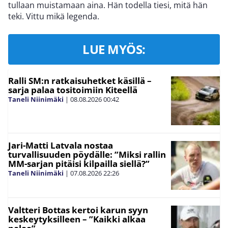
tullaan muistamaan aina. Hän todella tiesi, mitä hän
teki. Vittu mikä legenda.
LUE MYÖS:
Ralli SM:n ratkaisuhetket käsillä –
sarja palaa tositoimiin Kiteellä
Taneli Niinimäki
|
08.08.2026
00:42
Jari-Matti Latvala nostaa
turvallisuuden pöydälle: ”Miksi rallin
MM-sarjan pitäisi kilpailla siellä?”
Taneli Niinimäki
|
07.08.2026
22:26
Valtteri Bottas kertoi karun syyn
keskeytyksilleen – ”Kaikki alkaa