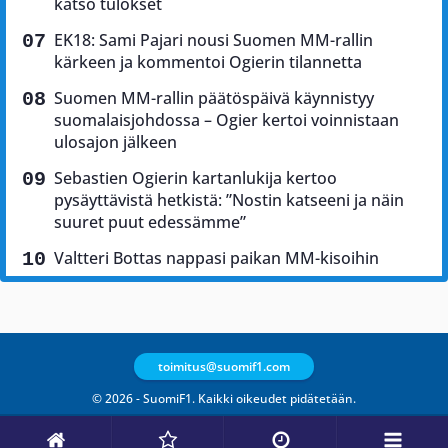
katso tulokset
EK18: Sami Pajari nousi Suomen MM-rallin
kärkeen ja kommentoi Ogierin tilannetta
Suomen MM-rallin päätöspäivä käynnistyy
suomalaisjohdossa – Ogier kertoi voinnistaan
ulosajon jälkeen
Sebastien Ogierin kartanlukija kertoo
pysäyttävistä hetkistä: ”Nostin katseeni ja näin
suuret puut edessämme”
Valtteri Bottas nappasi paikan MM-kisoihin
toimitus@suomif1.com
© 2026 - SuomiF1. Kaikki oikeudet pidätetään.