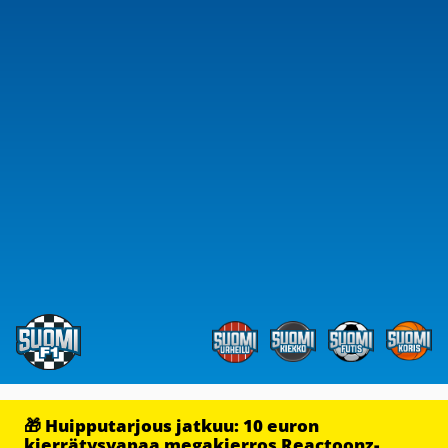
🎁 Huipputarjous jatkuu: 10 euron
kierrätysvapaa megakierros Reactoonz-