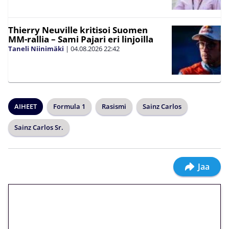
Thierry Neuville kritisoi Suomen
MM-rallia – Sami Pajari eri linjoilla
Taneli Niinimäki
|
04.08.2026
22:42
AIHEET
Formula 1
Rasismi
Sainz Carlos
Sainz Carlos Sr.
Jaa
🎁 Huipputarjous jatkuu: 10
euron kierrätysvapaa