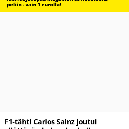
peliin - vain 1 eurolla!
F1-tähti Carlos Sainz joutui