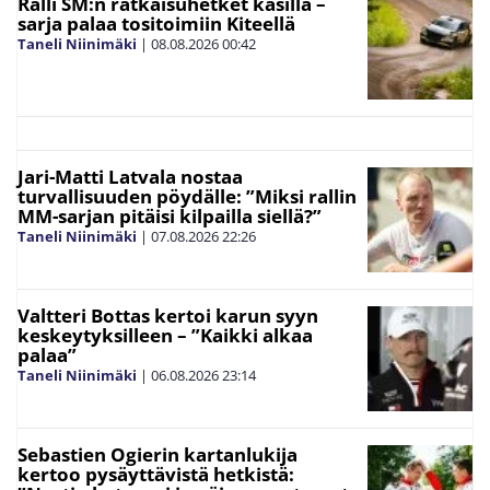
Ralli SM:n ratkaisuhetket käsillä –
sarja palaa tositoimiin Kiteellä
Taneli Niinimäki
|
08.08.2026
00:42
Jari-Matti Latvala nostaa
turvallisuuden pöydälle: ”Miksi rallin
MM-sarjan pitäisi kilpailla siellä?”
Taneli Niinimäki
|
07.08.2026
22:26
Valtteri Bottas kertoi karun syyn
keskeytyksilleen – ”Kaikki alkaa
palaa”
Taneli Niinimäki
|
06.08.2026
23:14
Sebastien Ogierin kartanlukija
kertoo pysäyttävistä hetkistä: