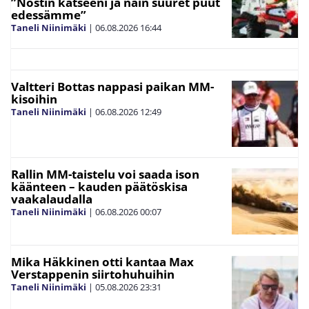
”Nostin katseeni ja näin suuret puut
edessämme”
Taneli Niinimäki
|
06.08.2026
16:44
Valtteri Bottas nappasi paikan MM-
kisoihin
Taneli Niinimäki
|
06.08.2026
12:49
Rallin MM-taistelu voi saada ison
käänteen – kauden päätöskisa
vaakalaudalla
Taneli Niinimäki
|
06.08.2026
00:07
Mika Häkkinen otti kantaa Max
Verstappenin siirtohuhuihin
Taneli Niinimäki
|
05.08.2026
23:31