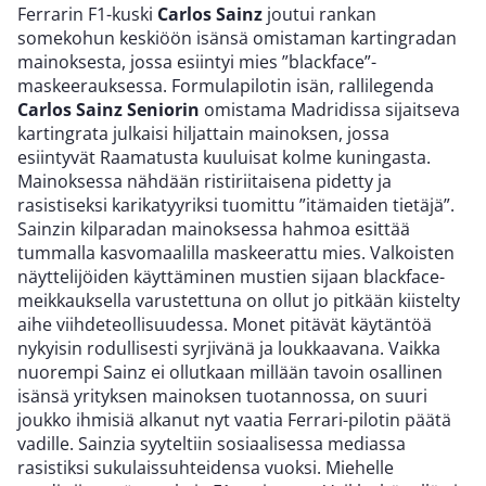
Ferrarin F1-kuski
Carlos Sainz
joutui rankan
somekohun keskiöön isänsä omistaman kartingradan
mainoksesta, jossa esiintyi mies ”blackface”-
maskeerauksessa. Formulapilotin isän, rallilegenda
Carlos Sainz Seniorin
omistama Madridissa sijaitseva
kartingrata julkaisi hiljattain mainoksen, jossa
esiintyvät Raamatusta kuuluisat kolme kuningasta.
Mainoksessa nähdään ristiriitaisena pidetty ja
rasistiseksi karikatyyriksi tuomittu ”itämaiden tietäjä”.
Sainzin kilparadan mainoksessa hahmoa esittää
tummalla kasvomaalilla maskeerattu mies. Valkoisten
näyttelijöiden käyttäminen mustien sijaan blackface-
meikkauksella varustettuna on ollut jo pitkään kiistelty
aihe viihdeteollisuudessa. Monet pitävät käytäntöä
nykyisin rodullisesti syrjivänä ja loukkaavana. Vaikka
nuorempi Sainz ei ollutkaan millään tavoin osallinen
isänsä yrityksen mainoksen tuotannossa, on suuri
joukko ihmisiä alkanut nyt vaatia Ferrari-pilotin päätä
vadille. Sainzia syyteltiin sosiaalisessa mediassa
rasistiksi sukulaissuhteidensa vuoksi. Miehelle