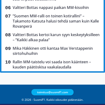
Valtteri Bottas nappasi paikan MM-kisoihin
”Suomen MM-ralli on toinen kotirallini” –
Takamoto Katsuta halusi tehdä saman kuin Kalle
Rovanperä
Valtteri Bottas kertoi karun syyn keskeytyksilleen
– ”Kaikki alkaa palaa”
Mika Häkkinen otti kantaa Max Verstappenin
siirtohuhuihin
Rallin MM-taistelu voi saada ison käänteen –
kauden päätöskisa vaakalaudalla
toimitus@suomif1.com
© 2026 - SuomiF1. Kaikki oikeudet pidätetään.