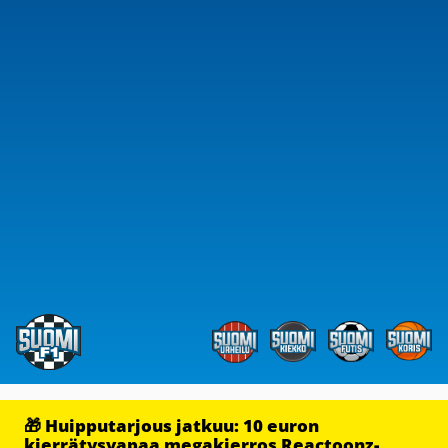
🎁 Huipputarjous jatkuu: 10 euron
kierrätysvapaa megakierros Reactoonz-