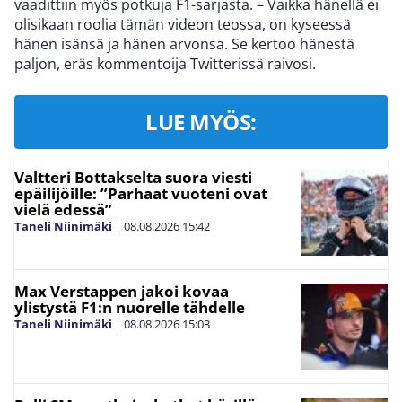
vaadittiin myös potkuja F1-sarjasta. – Vaikka hänellä ei
olisikaan roolia tämän videon teossa, on kyseessä
hänen isänsä ja hänen arvonsa. Se kertoo hänestä
paljon, eräs kommentoija Twitterissä raivosi.
LUE MYÖS:
Valtteri Bottakselta suora viesti
epäilijöille: ”Parhaat vuoteni ovat
vielä edessä”
Taneli Niinimäki
|
08.08.2026
15:42
Max Verstappen jakoi kovaa
ylistystä F1:n nuorelle tähdelle
Taneli Niinimäki
|
08.08.2026
15:03