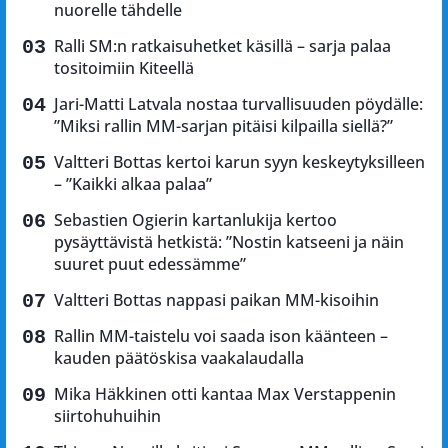
nuorelle tähdelle
Ralli SM:n ratkaisuhetket käsillä – sarja palaa
tositoimiin Kiteellä
Jari-Matti Latvala nostaa turvallisuuden pöydälle:
”Miksi rallin MM-sarjan pitäisi kilpailla siellä?”
Valtteri Bottas kertoi karun syyn keskeytyksilleen
– ”Kaikki alkaa palaa”
Sebastien Ogierin kartanlukija kertoo
pysäyttävistä hetkistä: ”Nostin katseeni ja näin
suuret puut edessämme”
Valtteri Bottas nappasi paikan MM-kisoihin
Rallin MM-taistelu voi saada ison käänteen –
kauden päätöskisa vaakalaudalla
Mika Häkkinen otti kantaa Max Verstappenin
siirtohuhuihin