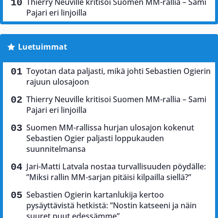
Thierry Neuville kritisoi Suomen MM-rallia – Sami
Pajari eri linjoilla
Luetuimmat
Toyotan data paljasti, mikä johti Sebastien Ogierin
rajuun ulosajoon
Thierry Neuville kritisoi Suomen MM-rallia – Sami
Pajari eri linjoilla
Suomen MM-rallissa hurjan ulosajon kokenut
Sebastien Ogier paljasti loppukauden
suunnitelmansa
Jari-Matti Latvala nostaa turvallisuuden pöydälle:
”Miksi rallin MM-sarjan pitäisi kilpailla siellä?”
Sebastien Ogierin kartanlukija kertoo
pysäyttävistä hetkistä: ”Nostin katseeni ja näin
suuret puut edessämme”