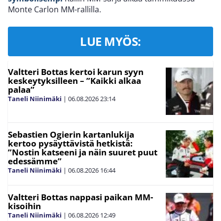
Monte Carlon MM-rallilla.
LUE MYÖS:
Valtteri Bottas kertoi karun syyn
keskeytyksilleen – ”Kaikki alkaa
palaa”
Taneli Niinimäki
|
06.08.2026
23:14
Sebastien Ogierin kartanlukija
kertoo pysäyttävistä hetkistä:
”Nostin katseeni ja näin suuret puut
edessämme”
Taneli Niinimäki
|
06.08.2026
16:44
Valtteri Bottas nappasi paikan MM-
kisoihin
Taneli Niinimäki
|
06.08.2026
12:49