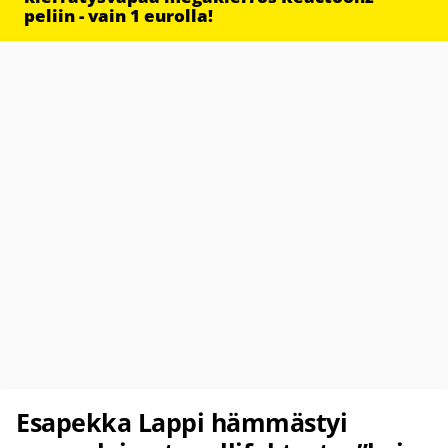
peliin - vain 1 eurolla!
Esapekka Lappi hämmästyi