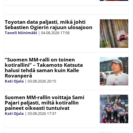
Toyotan data paljasti, mikä johti
Sebastien Ogierin rajuun ulosajoon
Taneli Niinimäki
|
04.08.2026
17:58
”Suomen MM-ralli on toinen
kotirallini” – Takamoto Katsuta
halusi tehdä saman kuin Kalle
Rovanperä
Kati Ojala
|
03.08.2026
20:15
Suomen MM-rallin voittaja Sami
Pajari paljasti, miltä kotirallin
paineet oikeasti tuntuivat
Kati Ojala
|
03.08.2026
17:37