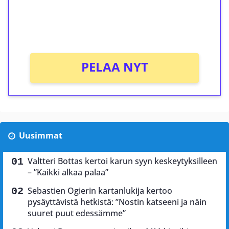
Saat heti 50 ilmaiskierrosta Tuohi 1000 -
peliin (arvo 0,20€ per kierros)!
Ei kierrätysvaatimusta!
PELAA NYT
Uusimmat
Valtteri Bottas kertoi karun syyn keskeytyksilleen
– ”Kaikki alkaa palaa”
Sebastien Ogierin kartanlukija kertoo
pysäyttävistä hetkistä: ”Nostin katseeni ja näin
suuret puut edessämme”