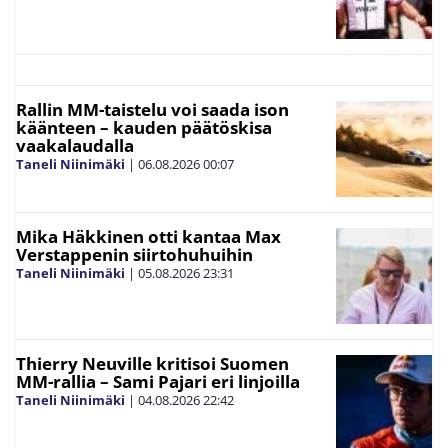
Rallin MM-taistelu voi saada ison
käänteen – kauden päätöskisa
vaakalaudalla
Taneli Niinimäki
|
06.08.2026
00:07
Mika Häkkinen otti kantaa Max
Verstappenin siirtohuhuihin
Taneli Niinimäki
|
05.08.2026
23:31
Thierry Neuville kritisoi Suomen
MM-rallia – Sami Pajari eri linjoilla
Taneli Niinimäki
|
04.08.2026
22:42