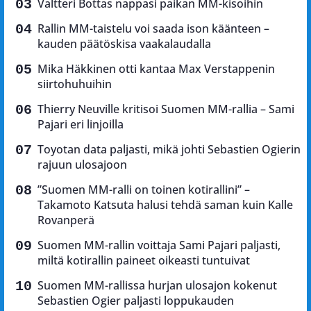
Valtteri Bottas nappasi paikan MM-kisoihin
Rallin MM-taistelu voi saada ison käänteen –
kauden päätöskisa vaakalaudalla
Mika Häkkinen otti kantaa Max Verstappenin
siirtohuhuihin
Thierry Neuville kritisoi Suomen MM-rallia – Sami
Pajari eri linjoilla
Toyotan data paljasti, mikä johti Sebastien Ogierin
rajuun ulosajoon
”Suomen MM-ralli on toinen kotirallini” –
Takamoto Katsuta halusi tehdä saman kuin Kalle
Rovanperä
Suomen MM-rallin voittaja Sami Pajari paljasti,
miltä kotirallin paineet oikeasti tuntuivat
Suomen MM-rallissa hurjan ulosajon kokenut
Sebastien Ogier paljasti loppukauden