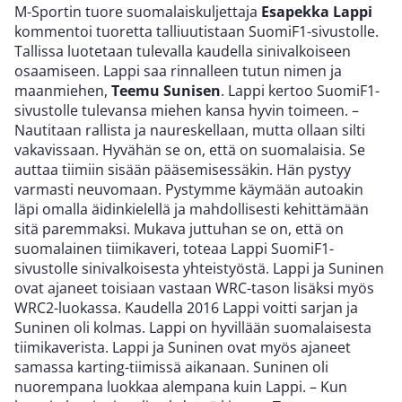
M-Sportin tuore suomalaiskuljettaja
Esapekka Lappi
kommentoi tuoretta talliuutistaan SuomiF1-sivustolle.
Tallissa luotetaan tulevalla kaudella sinivalkoiseen
osaamiseen. Lappi saa rinnalleen tutun nimen ja
maanmiehen,
Teemu Sunisen
. Lappi kertoo SuomiF1-
sivustolle tulevansa miehen kansa hyvin toimeen. –
Nautitaan rallista ja naureskellaan, mutta ollaan silti
vakavissaan. Hyvähän se on, että on suomalaisia. Se
auttaa tiimiin sisään pääsemisessäkin. Hän pystyy
varmasti neuvomaan. Pystymme käymään autoakin
läpi omalla äidinkielellä ja mahdollisesti kehittämään
sitä paremmaksi. Mukava juttuhan se on, että on
suomalainen tiimikaveri, toteaa Lappi SuomiF1-
sivustolle sinivalkoisesta yhteistyöstä. Lappi ja Suninen
ovat ajaneet toisiaan vastaan WRC-tason lisäksi myös
WRC2-luokassa. Kaudella 2016 Lappi voitti sarjan ja
Suninen oli kolmas. Lappi on hyvillään suomalaisesta
tiimikaverista. Lappi ja Suninen ovat myös ajaneet
samassa karting-tiimissä aikanaan. Suninen oli
nuorempana luokkaa alempana kuin Lappi. – Kun