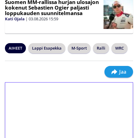
Suomen MM-rallissa hurjan ulosajon
kokenut Sebastien Ogier paljasti
loppukauden suunnitelmansa
Kati Ojala
|
03.08.2026
15:59
AIHEET
Lappi Esapekka
M-Sport
Ralli
WRC
Jaa
1€ = 10€ arvosta
ilmaiskierroksia ilman
kierrätystä!
Talleta 1€