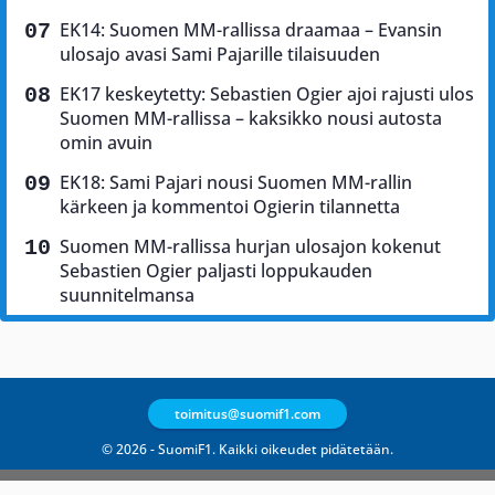
EK14: Suomen MM-rallissa draamaa – Evansin
ulosajo avasi Sami Pajarille tilaisuuden
EK17 keskeytetty: Sebastien Ogier ajoi rajusti ulos
Suomen MM-rallissa – kaksikko nousi autosta
omin avuin
EK18: Sami Pajari nousi Suomen MM-rallin
kärkeen ja kommentoi Ogierin tilannetta
Suomen MM-rallissa hurjan ulosajon kokenut
Sebastien Ogier paljasti loppukauden
suunnitelmansa
toimitus@suomif1.com
© 2026 - SuomiF1. Kaikki oikeudet pidätetään.