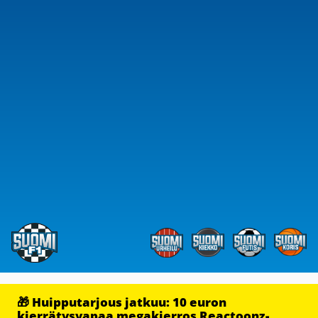
🎁 Huipputarjous jatkuu: 10 euron
kierrätysvapaa megakierros Reactoonz-