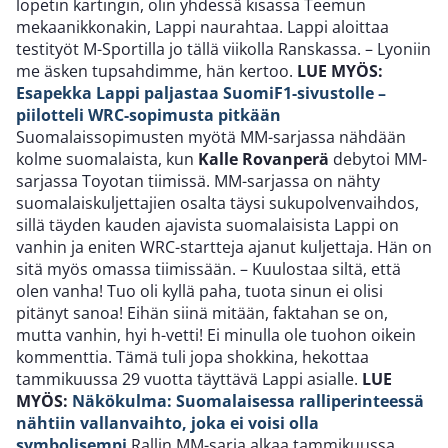
lopetin kartingin, olin yhdessä kisassa Teemun
mekaanikkonakin, Lappi naurahtaa. Lappi aloittaa
testityöt M-Sportilla jo tällä viikolla Ranskassa. – Lyoniin
me äsken tupsahdimme, hän kertoo.
LUE MYÖS:
Esapekka Lappi paljastaa SuomiF1-sivustolle –
piilotteli WRC-sopimusta pitkään
Suomalaissopimusten myötä MM-sarjassa nähdään
kolme suomalaista, kun
Kalle Rovanperä
debytoi MM-
sarjassa Toyotan tiimissä. MM-sarjassa on nähty
suomalaiskuljettajien osalta täysi sukupolvenvaihdos,
sillä täyden kauden ajavista suomalaisista Lappi on
vanhin ja eniten WRC-startteja ajanut kuljettaja. Hän on
sitä myös omassa tiimissään. – Kuulostaa siltä, että
olen vanha! Tuo oli kyllä paha, tuota sinun ei olisi
pitänyt sanoa! Eihän siinä mitään, faktahan se on,
mutta vanhin, hyi h-vetti! Ei minulla ole tuohon oikein
kommenttia. Tämä tuli jopa shokkina, hekottaa
tammikuussa 29 vuotta täyttävä Lappi asialle.
LUE
MYÖS:
Näkökulma: Suomalaisessa ralliperinteessä
nähtiin vallanvaihto, joka ei voisi olla
symbolisempi
Rallin MM-sarja alkaa tammikuussa