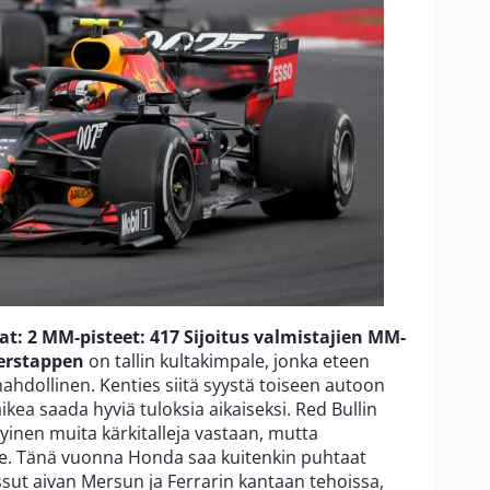
at: 2
MM-pisteet: 417
Sijoitus valmistajien MM-
erstappen
on tallin kultakimpale, jonka eteen
ahdollinen. Kenties siitä syystä toiseen autoon
aikea saada hyviä tuloksia aikaiseksi. Red Bullin
kyinen muita kärkitalleja vastaan, mutta
de. Tänä vuonna Honda saa kuitenkin puhtaat
ssut aivan Mersun ja Ferrarin kantaan tehoissa,