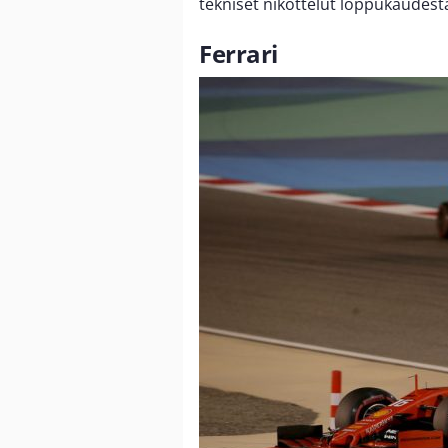
tekniset nikottelut loppukaudesta
Ferrari