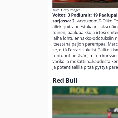
Kuva: Getty Images
Voitot: 3
Podiumit: 19
Paalupai
sarjassa: 2.
Arvosana: 7-
Oliko Fe
allekirjoittaneestakaan, siksi näin
toinen, paalupaikkoja irtosi enit
laiha lohtu ennakko-odotuksiin nä
itsestänä paljon parempaa. Merce
se, että Ferrari sukelsi. Talli oli
tuntunut tietävän, miten kurssin s
varikolla mokattiin…kaudesta kerät
ja potentiaalilla pitää pystyä pa
Red Bull