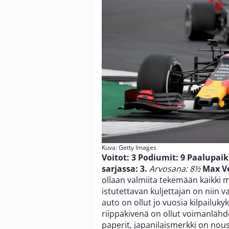
Kuva: Getty Images
Voitot: 3
Podiumit: 9
Paalupaik
sarjassa: 3.
Arvosana: 8½
Max V
ollaan valmiita tekemään kaikki m
istutettavan kuljettajan on niin v
auto on ollut jo vuosia kilpailuky
riippakivenä on ollut voimanläh
paperit, japanilaismerkki on nou