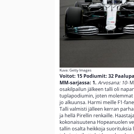
Kuva: Getty Images
Voitot: 15
Podiumit: 32
Paalupa
MM-sarjassa: 1.
Arvosana: 10-
Me
osakilpailun jälkeen talli oli na
tuplapodiumin, joten molemmat 
jo alkuunsa. Harmi meille F1-fane
Talli valmisti jälleen kerran par
ja hellä Pirellin renkaille. Haast
kokonaisuutena Hopeanuolen vero
tallin osalta heikkoja suorituksia