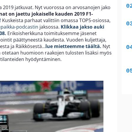
a 2019 jatkuvat. Nyt vuorossa on arvosanojen jako
t on jaettu jokaiselle kauden 2019 F1-
!
Kuskeista parhaat valittiin omassa TOP5-osiossa,
upaikka-podcastin
jaksossa.
Klikkaa jakso auki
08.
Erikoisherkkuna toimituksemme jäsenet
pointit päättyneestä kaudesta. Vuoden kuljettaja,
ksesta ja Räikkösestä…
lue mietteemme täältä.
Nyt
sa otetaan huomioon raakojen tulosten lisäksi myös
 tilanteiden hyödyntäminen.