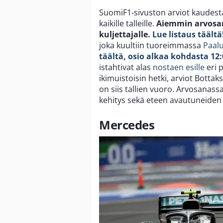
SuomiF1-sivuston arviot kaudest
kaikille talleille.
Aiemmin arvosana
kuljettajalle.
Lue listaus täältä
joka kuultiin tuoreimmassa
Paal
täältä, osio alkaa kohdasta 12:
istahtivat alas
nostaen esille
eri 
ikimuistoisin hetki, arviot Botta
on siis tallien vuoro. Arvosanas
kehitys sekä eteen avautuneiden
Mercedes