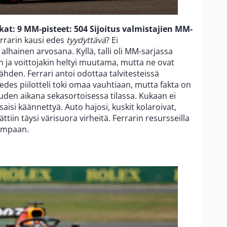
kat: 9
MM-pisteet: 504
Sijoitus valmistajien MM-
rrarin kausi edes
tyydyttävä
? Ei
 alhainen arvosana. Kyllä, talli oli MM-sarjassa
en ja voittojakin heltyi muutama, mutta ne ovat
hden. Ferrari antoi odottaa talvitesteissä
des piilotteli toki omaa vauhtiaan, mutta fakta on
 kauden aikana sekasortoisessa tilassa. Kukaan ei
aisi käännettyä. Auto hajosi, kuskit kolaroivat,
tiin täysi värisuora virheitä. Ferrarin resursseilla
rempaan.