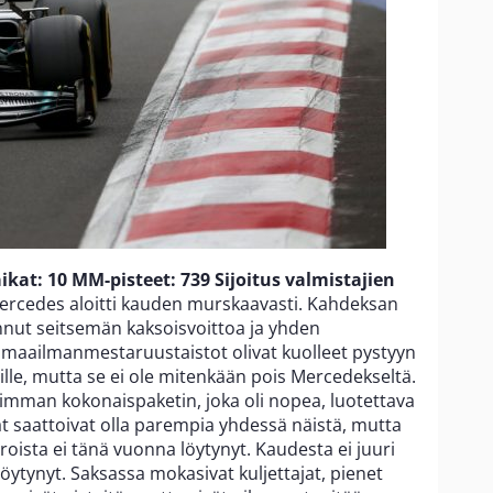
ikat: 10
MM-pisteet: 739
Sijoitus valmistajien
rcedes aloitti kauden murskaavasti. Kahdeksan
pannut seitsemän kaksoisvoittoa ja yhden
maailmanmestaruustaistot olivat kuolleet pystyyn
ille, mutta se ei ole mitenkään pois Mercedekseltä.
haimman kokonaispaketin, joka oli nopea, luotettava
ajat saattoivat olla parempia yhdessä näistä, mutta
ista ei tänä vuonna löytynyt. Kaudesta ei juuri
 löytynyt. Saksassa mokasivat kuljettajat, pienet