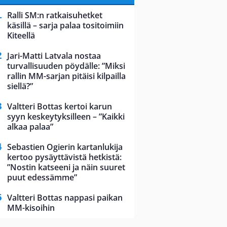
Ralli SM:n ratkaisuhetket
käsillä – sarja palaa tositoimiin
Kiteellä
Jari-Matti Latvala nostaa
turvallisuuden pöydälle: ”Miksi
rallin MM-sarjan pitäisi kilpailla
siellä?”
Valtteri Bottas kertoi karun
syyn keskeytyksilleen – ”Kaikki
alkaa palaa”
Sebastien Ogierin kartanlukija
kertoo pysäyttävistä hetkistä:
”Nostin katseeni ja näin suuret
puut edessämme”
Valtteri Bottas nappasi paikan
MM-kisoihin