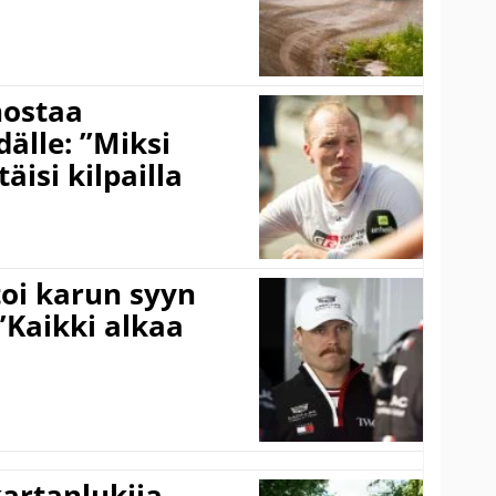
nostaa
älle: ”Miksi
äisi kilpailla
toi karun syyn
”Kaikki alkaa
kartanlukija