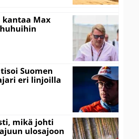
i kantaa Max
ohuhuihin
itisoi Suomen
ari eri linjoilla
ti, mikä johti
rajuun ulosajoon