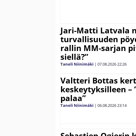
Jari-Matti Latvala 
turvallisuuden pöyd
rallin MM-sarjan pit
siellä?”
Taneli Niinimäki
|
07.08.2026
22:26
Valtteri Bottas ker
keskeytyksilleen – 
palaa”
Taneli Niinimäki
|
06.08.2026
23:14
Sebastien Ogierin 