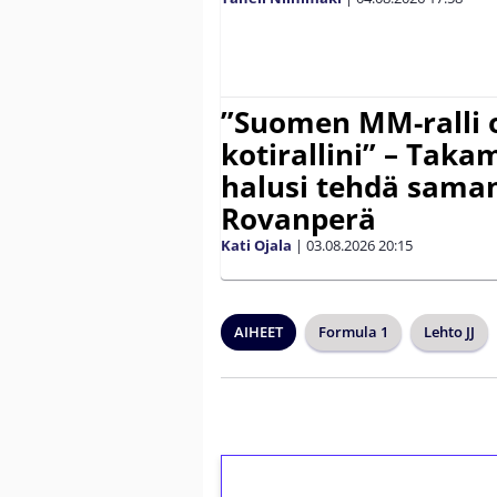
”Suomen MM-ralli 
kotirallini” – Tak
halusi tehdä saman
Rovanperä
Kati Ojala
|
03.08.2026
20:15
AIHEET
Formula 1
Lehto JJ