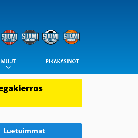
MUUT
PIKAKASINOT
egakierros
Luetuimmat