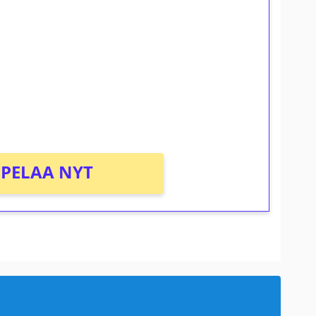
ilmaiskierroksia ilman
osta Tuohi 1000 -peliin (arvo 0,20€ per
PELAA NYT