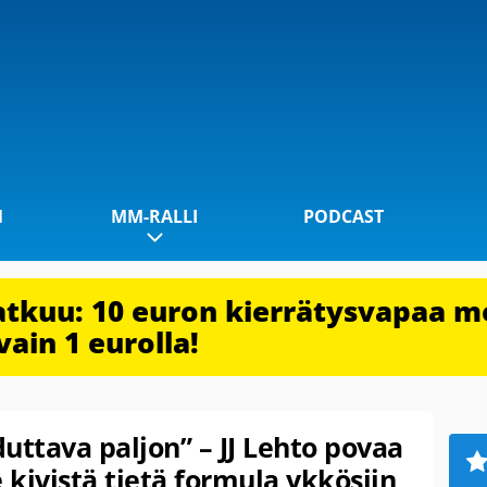
1
MM-RALLI
PODCAST
jatkuu: 10 euron kierrätysvapaa m
vain 1 eurolla!
uttava paljon” – JJ Lehto povaa
kivistä tietä formula ykkösiin