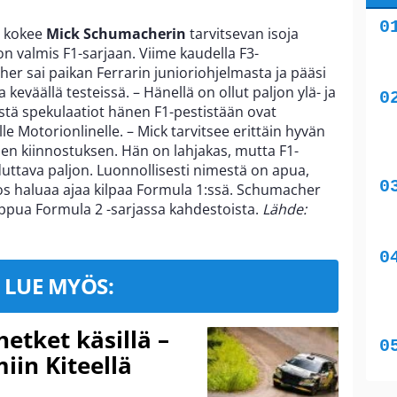
kokee
Mick Schumacherin
tarvitsevan isoja
n valmis F1-sarjaan. Viime kaudella F3-
r sai paikan Ferrarin junioriohjelmasta ja pääsi
keväällä testeissä. – Hänellä on ollut paljon ylä- ja
ystä spekulaatiot hänen F1-pestistään ovat
lle Motorionlinelle. – Mick tarvitsee erittäin hyvän
ien kiinnostuksen. Hän on lahjakas, mutta F1-
duttava paljon. Luonnollisesti nimestä on apua,
os haluaa ajaa kilpaa Formula 1:ssä. Schumacher
pua Formula 2 -sarjassa kahdestoista.
Lähde:
LUE MYÖS:
hetket käsillä –
iin Kiteellä