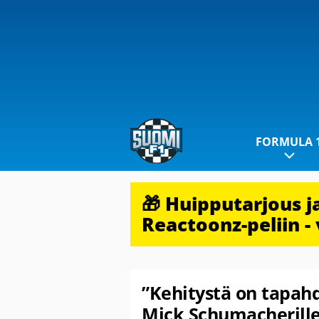
FORMULA 
🎁 Huipputarjous 
Reactoonz-peliin - 
”Kehitystä on tapahd
Mick Schumacherille 