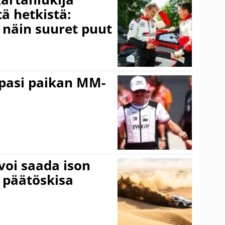
ä hetkistä:
a näin suuret puut
ppasi paikan MM-
voi saada ison
 päätöskisa