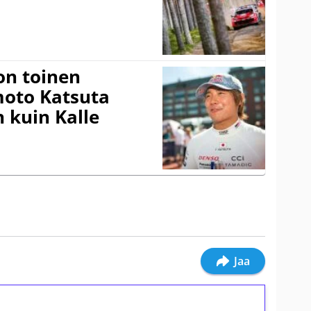
on toinen
amoto Katsuta
 kuin Kalle
Jaa