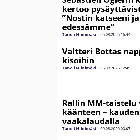
kertoo pysäyttävist
”Nostin katseeni j
edessämme”
Taneli Niinimäki
|
06.08.2026
16:44
Valtteri Bottas na
kisoihin
Taneli Niinimäki
|
06.08.2026
12:49
Rallin MM-taistelu 
käänteen – kauden
vaakalaudalla
Taneli Niinimäki
|
06.08.2026
00:07