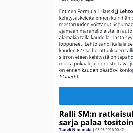
Entinen Formula 1 -kuski
JJ Lehto
kehitysaskeleita ennen kuin hän o
mestaruuden voittanut Schumache
ajamaan maranellolaistallin autoa 
alamäkiä tällä kaudella. Tästä sy
loppuneet, Lehto sanoi italialaise
kauden F2:ssa herättääkseen tall
siirron eteen kehitystä on tapah
mutta pokaaleja on nostettava, j
on ennen kauden päätösviikonlop
PlanetF1
Ralli SM:n ratkaisu
sarja palaa tositoim
Taneli Niinimäki
|
08.08.2026
00:42