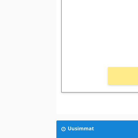
1€ = 10€ arvosta 
kierrätystä!
Talleta 1€
Saat heti 50 ilmaiskierr
kierros)!
Ei kierrätysvaatimusta!
Uusimmat