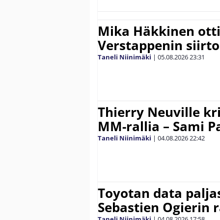
Mika Häkkinen ott
Verstappenin siirt
Taneli Niinimäki
|
05.08.2026
23:31
Thierry Neuville kr
MM-rallia – Sami Paj
Taneli Niinimäki
|
04.08.2026
22:42
Toyotan data paljas
Sebastien Ogierin 
Taneli Niinimäki
|
04.08.2026
17:58