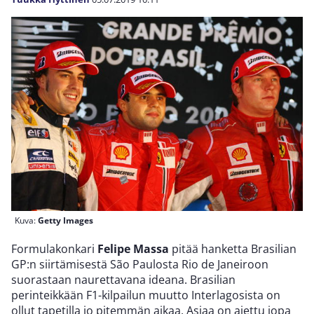
Kuva:
Getty Images
Formulakonkari
Felipe Massa
pitää hanketta Brasilian
GP:n siirtämisestä São Paulosta Rio de Janeiroon
suorastaan naurettavana ideana. Brasilian
perinteikkään F1-kilpailun muutto Interlagosista on
ollut tapetilla jo pitemmän aikaa. Asiaa on ajettu jopa