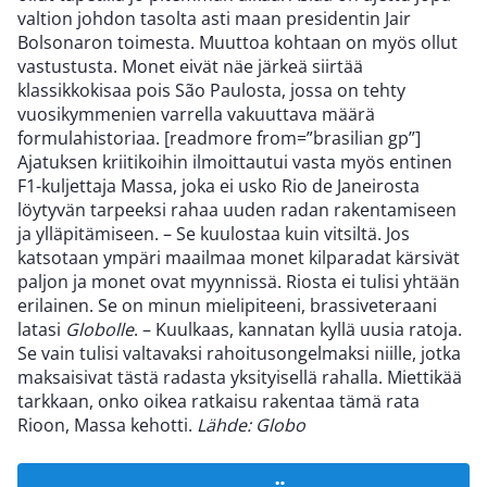
valtion johdon tasolta asti maan presidentin Jair
Bolsonaron toimesta. Muuttoa kohtaan on myös ollut
vastustusta. Monet eivät näe järkeä siirtää
klassikkokisaa pois São Paulosta, jossa on tehty
vuosikymmenien varrella vakuuttava määrä
formulahistoriaa. [readmore from=”brasilian gp”]
Ajatuksen kriitikoihin ilmoittautui vasta myös entinen
F1-kuljettaja Massa, joka ei usko Rio de Janeirosta
löytyvän tarpeeksi rahaa uuden radan rakentamiseen
ja ylläpitämiseen. – Se kuulostaa kuin vitsiltä. Jos
katsotaan ympäri maailmaa monet kilparadat kärsivät
paljon ja monet ovat myynnissä. Riosta ei tulisi yhtään
erilainen. Se on minun mielipiteeni, brassiveteraani
latasi
Globolle
. – Kuulkaas, kannatan kyllä uusia ratoja.
Se vain tulisi valtavaksi rahoitusongelmaksi niille, jotka
maksaisivat tästä radasta yksityisellä rahalla. Miettikää
tarkkaan, onko oikea ratkaisu rakentaa tämä rata
Rioon, Massa kehotti.
Lähde: Globo