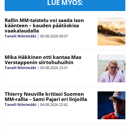
LUE MYÖS:
Rallin MM-taistelu voi saada ison
käänteen – kauden päätöskisa
vaakalaudalla
Taneli Niinimäki
|
06.08.2026
00:07
Mika Häkkinen otti kantaa Max
Verstappenin siirtohuhuihin
Taneli Niinimäki
|
05.08.2026
23:31
Thierry Neuville kritisoi Suomen
MM-rallia – Sami Pajari eri linjoilla
Taneli Niinimäki
|
04.08.2026
22:42