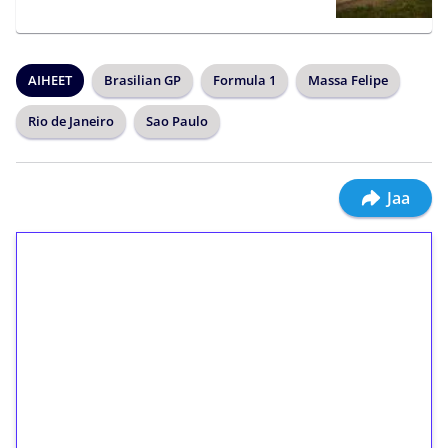
AIHEET
Brasilian GP
Formula 1
Massa Felipe
Rio de Janeiro
Sao Paulo
Jaa
1€ = 10€ arvosta
ilmaiskierroksia ilman
kierrätystä!
Talleta 1€
Saat heti 50 ilmaiskierrosta Tuohi 1000 -
peliin (arvo 0,20€ per kierros)!