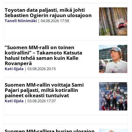
Toyotan data paljasti, mikä johti
Sebastien Ogierin rajuun ulosajoon
Taneli Niinimäki
|
04.08.2026
17:58
”Suomen MM-ralli on toinen
kotirallini” – Takamoto Katsuta
halusi tehdä saman kuin Kalle
Rovanperä
Kati Ojala
|
03.08.2026
20:15
Suomen MM-rallin voittaja Sami
Pajari paljasti, miltä kotirallin
paineet oikeasti tuntuivat
Kati Ojala
|
03.08.2026
17:37
Suomen MM-rallissa hurjan ulosajon