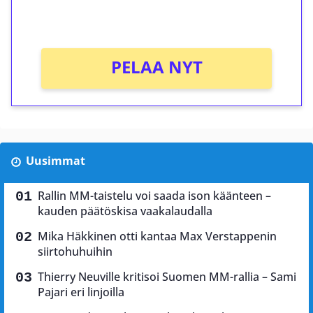
Ei kierrätysvaatimusta!
PELAA NYT
Uusimmat
Rallin MM-taistelu voi saada ison käänteen –
kauden päätöskisa vaakalaudalla
Mika Häkkinen otti kantaa Max Verstappenin
siirtohuhuihin
Thierry Neuville kritisoi Suomen MM-rallia – Sami
Pajari eri linjoilla