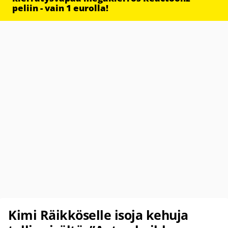
peliin - vain 1 eurolla!
Kimi Räikköselle isoja kehuja