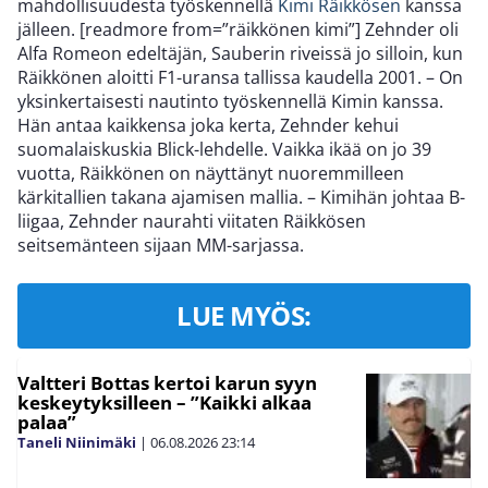
mahdollisuudesta työskennellä
Kimi Räikkösen
kanssa
jälleen. [readmore from=”räikkönen kimi”] Zehnder oli
Alfa Romeon edeltäjän, Sauberin riveissä jo silloin, kun
Räikkönen aloitti F1-uransa tallissa kaudella 2001. – On
yksinkertaisesti nautinto työskennellä Kimin kanssa.
Hän antaa kaikkensa joka kerta, Zehnder kehui
suomalaiskuskia Blick-lehdelle. Vaikka ikää on jo 39
vuotta, Räikkönen on näyttänyt nuoremmilleen
kärkitallien takana ajamisen mallia. – Kimihän johtaa B-
liigaa, Zehnder naurahti viitaten Räikkösen
seitsemänteen sijaan MM-sarjassa.
LUE MYÖS:
Valtteri Bottas kertoi karun syyn
keskeytyksilleen – ”Kaikki alkaa
palaa”
Taneli Niinimäki
|
06.08.2026
23:14