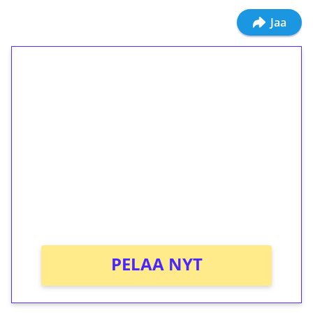
Jaa
1€ = 10€ arvosta
ilmaiskierroksia ilman
kierrätystä!
Talleta 1€
Saat heti 50 ilmaiskierrosta Tuohi 1000 -
peliin (arvo 0,20€ per kierros)!
Ei kierrätysvaatimusta!
PELAA NYT