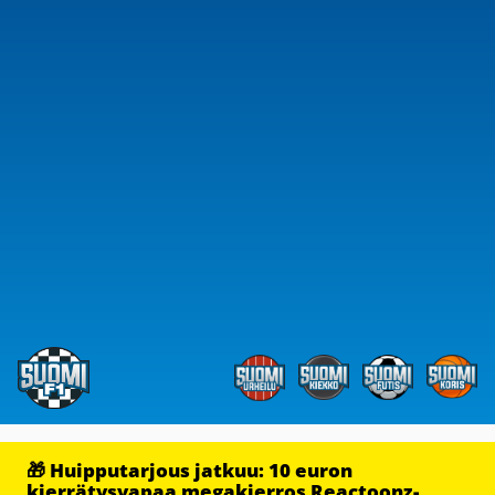
🎁 Huipputarjous jatkuu: 10 euron
kierrätysvapaa megakierros Reactoonz-