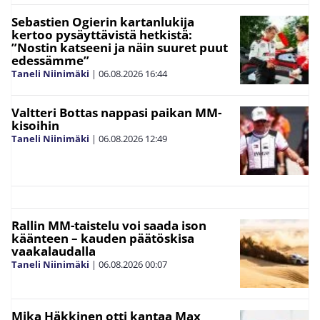
Sebastien Ogierin kartanlukija
kertoo pysäyttävistä hetkistä:
”Nostin katseeni ja näin suuret puut
edessämme”
Taneli Niinimäki
|
06.08.2026
16:44
Valtteri Bottas nappasi paikan MM-
kisoihin
Taneli Niinimäki
|
06.08.2026
12:49
Rallin MM-taistelu voi saada ison
käänteen – kauden päätöskisa
vaakalaudalla
Taneli Niinimäki
|
06.08.2026
00:07
Mika Häkkinen otti kantaa Max