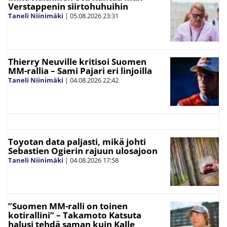
Verstappenin siirtohuhuihin
Taneli Niinimäki
|
05.08.2026
23:31
Thierry Neuville kritisoi Suomen
MM-rallia – Sami Pajari eri linjoilla
Taneli Niinimäki
|
04.08.2026
22:42
Toyotan data paljasti, mikä johti
Sebastien Ogierin rajuun ulosajoon
Taneli Niinimäki
|
04.08.2026
17:58
”Suomen MM-ralli on toinen
kotirallini” – Takamoto Katsuta
halusi tehdä saman kuin Kalle