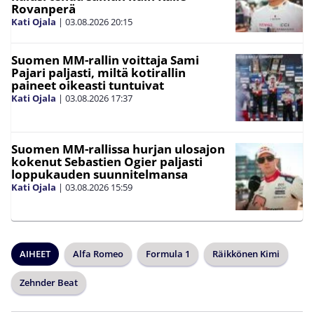
Rovanperä
Kati Ojala
|
03.08.2026
20:15
Suomen MM-rallin voittaja Sami
Pajari paljasti, miltä kotirallin
paineet oikeasti tuntuivat
Kati Ojala
|
03.08.2026
17:37
Suomen MM-rallissa hurjan ulosajon
kokenut Sebastien Ogier paljasti
loppukauden suunnitelmansa
Kati Ojala
|
03.08.2026
15:59
AIHEET
Alfa Romeo
Formula 1
Räikkönen Kimi
Zehnder Beat