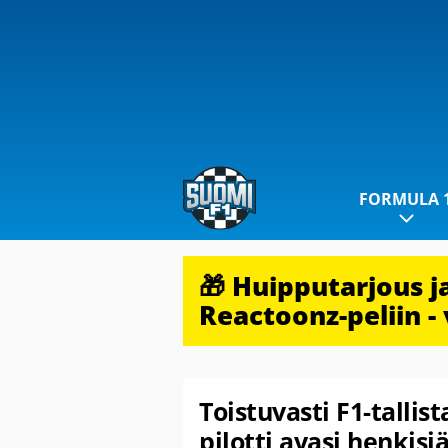
FORMULA 
🎁 Huipputarjous 
Reactoonz-peliin - 
Toistuvasti F1-tallis
pilotti avasi henkisi