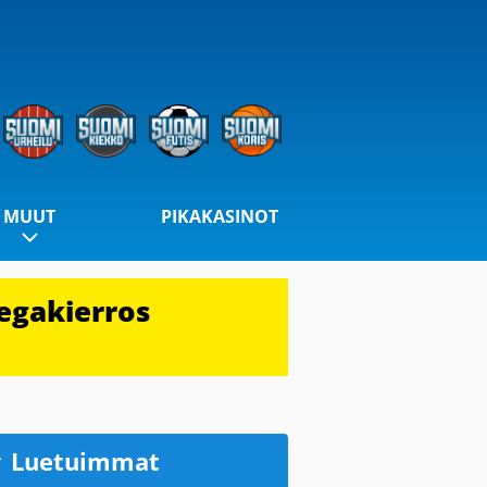
MUUT
PIKAKASINOT
egakierros
Luetuimmat