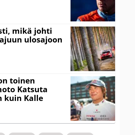
ti, mikä johti
rajuun ulosajoon
on toinen
amoto Katsuta
 kuin Kalle