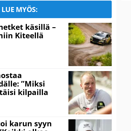
LUE MYÖS:
hetket käsillä –
iin Kiteellä
nostaa
älle: ”Miksi
äisi kilpailla
toi karun syyn