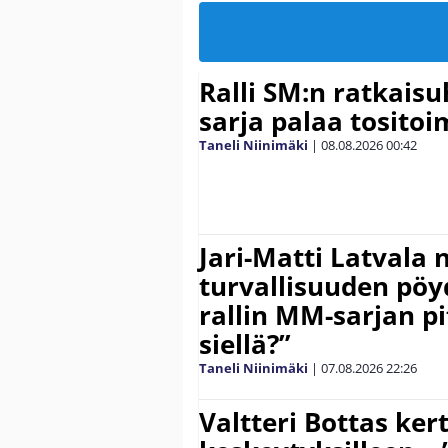
Ralli SM:n ratkaisu
sarja palaa tositoim
Taneli Niinimäki
|
08.08.2026
00:42
Jari-Matti Latvala 
turvallisuuden pöyd
rallin MM-sarjan pit
siellä?”
Taneli Niinimäki
|
07.08.2026
22:26
Valtteri Bottas ker