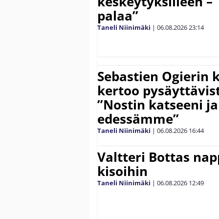
keskeytyksilleen – 
palaa”
Taneli Niinimäki
|
06.08.2026
23:14
Sebastien Ogierin 
kertoo pysäyttävist
”Nostin katseeni j
edessämme”
Taneli Niinimäki
|
06.08.2026
16:44
Valtteri Bottas na
kisoihin
Taneli Niinimäki
|
06.08.2026
12:49