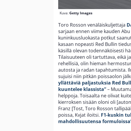
Kuva:
Getty Images
Toro Rosson venäläiskuljettaja
D
sarjaan ennen viime kauden Abu 
kuninkuusluokasta potkut saanut
kasaan nopeasti Red Bullin tiedus
käsillä olevan todennäköisesti h
Tilaisuuteen oli tartuttava, eikä ja
rehellisiä, olin hieman hermostun
autosta ja radan tapahtumista. I
sujuisi niin pitkän poissaolon jä
yllättäviä paljastuksia Red Bul
kuuntelee klassista”
– Muutamat 
helppoja. Toisaalta ne olivat kuit
kierroksen sisään oloni oli [auton
Franz [Tost, Toro Rosson tallipääll
poissa, Kvjat iloitsi.
F1-kuskin tu
mahdollisuutensa formuloissa