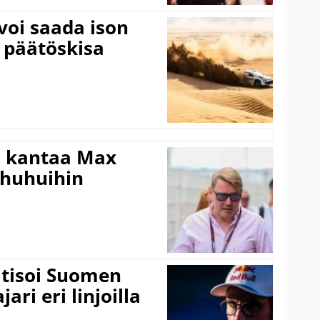
voi saada ison
 päätöskisa
i kantaa Max
ohuhuihin
itisoi Suomen
ari eri linjoilla