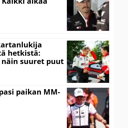
”Kaikki alkaa
kartanlukija
ä hetkistä:
a näin suuret puut
ppasi paikan MM-