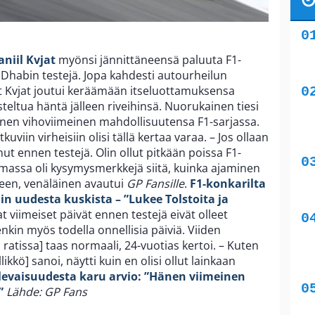
aniil Kvjat
myönsi jännittäneensä paluuta F1-
Dhabin testejä. Jopa kahdesti autourheilun
 Kvjat joutui keräämään itseluottamuksensa
teltua häntä jälleen riveihinsä. Nuorukainen tiesi
änen vihoviimeinen mahdollisuutensa F1-sarjassa.
tkuviin virheisiin olisi tällä kertaa varaa. – Jos ollaan
ut ennen testejä. Olin ollut pitkään poissa F1-
lmassa oli kysymysmerkkejä siitä, kuinka ajaminen
lkeen, venäläinen avautui
GP Fansille
.
F1-konkarilta
lin uudesta kuskista – ”Lukee Tolstoita ja
viimeiset päivät ennen testejä eivät olleet
enkin myös todella onnellisia päiviä. Viiden
 ratissa] taas normaali, 24-vuotias kertoi. – Kuten
ikkö] sanoi, näytti kuin en olisi ollut lainkaan
levaisuudesta karu arvio: ”Hänen viimeinen
”
Lähde: GP Fans