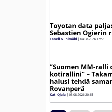
Toyotan data paljas
Sebastien Ogierin 
Taneli Niinimäki
|
04.08.2026
17:58
”Suomen MM-ralli 
kotirallini” – Tak
halusi tehdä saman
Rovanperä
Kati Ojala
|
03.08.2026
20:15