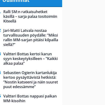
Ralli SM:n ratkaisuhetket
käsillä – sarja palaa tositoimiin
Kiteellä
Jari-Matti Latvala nostaa
turvallisuuden pöydälle: ”Miksi
rallin MM-sarjan pitäisi kilpailla
siellä?”
Valtteri Bottas kertoi karun
syyn keskeytyksilleen – ”Kaikki
alkaa palaa”
Sebastien Ogierin kartanlukija
kertoo pysäyttävistä hetkistä:
”Nostin katseeni ja näin suuret
puut edessämme”
Valtteri Bottas nappasi paikan
MM-kisoihin