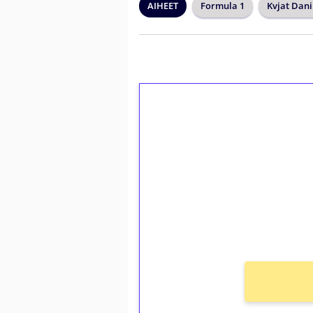
AIHEET
Formula 1
Kvjat Dani
1€ = 10€ arvosta 
kierrätystä!
Talleta 1€
Saat heti 50 ilmaiskierr
kierros)!
Ei kierrätysvaatimusta!