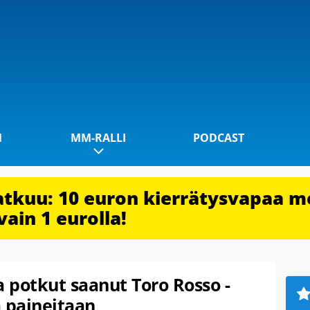
1
MM-RALLI
PODCAST
jatkuu: 10 euron kierrätysvapaa m
vain 1 eurolla!
ta potkut saanut Toro Rosso -
ä paineitaan