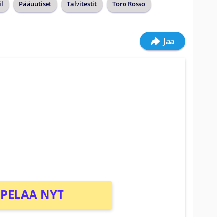
il
Pääuutiset
Talvitestit
Toro Rosso
Jaa
ilmaiskierroksia ilman
osta Tuohi 1000 -peliin (arvo 0,20€ per
PELAA NYT