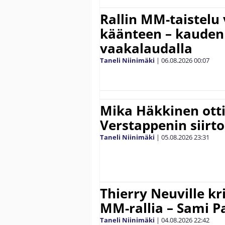
Rallin MM-taistelu 
käänteen – kauden
vaakalaudalla
Taneli Niinimäki
|
06.08.2026
00:07
Mika Häkkinen ott
Verstappenin siirt
Taneli Niinimäki
|
05.08.2026
23:31
Thierry Neuville kr
MM-rallia – Sami Paj
Taneli Niinimäki
|
04.08.2026
22:42