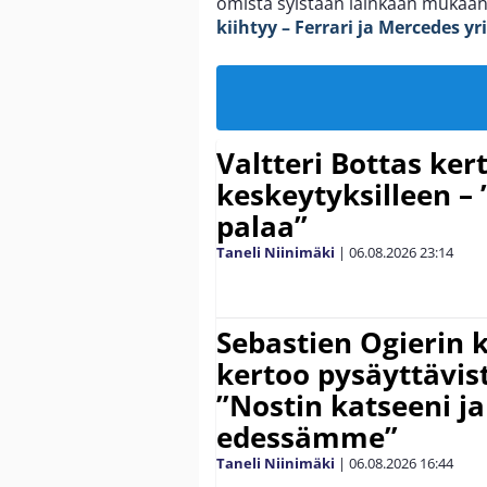
omista syistään lainkaan mukaan
kiihtyy – Ferrari ja Mercedes yri
Valtteri Bottas ker
keskeytyksilleen – 
palaa”
Taneli Niinimäki
|
06.08.2026
23:14
Sebastien Ogierin 
kertoo pysäyttävist
”Nostin katseeni j
edessämme”
Taneli Niinimäki
|
06.08.2026
16:44