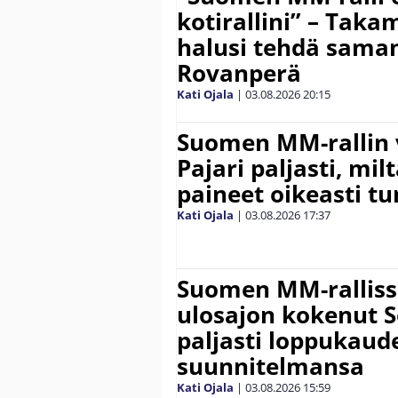
kotirallini” – Tak
halusi tehdä saman
Rovanperä
Kati Ojala
|
03.08.2026
20:15
Suomen MM-rallin 
Pajari paljasti, milt
paineet oikeasti tu
Kati Ojala
|
03.08.2026
17:37
Suomen MM-ralliss
ulosajon kokenut S
paljasti loppukaud
suunnitelmansa
Kati Ojala
|
03.08.2026
15:59