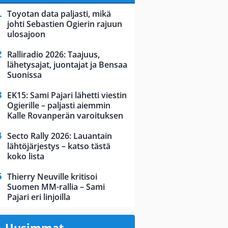
Toyotan data paljasti, mikä
johti Sebastien Ogierin rajuun
ulosajoon
Ralliradio 2026: Taajuus,
lähetysajat, juontajat ja Bensaa
Suonissa
EK15: Sami Pajari lähetti viestin
Ogierille – paljasti aiemmin
Kalle Rovanperän varoituksen
Secto Rally 2026: Lauantain
lähtöjärjestys – katso tästä
koko lista
Thierry Neuville kritisoi
Suomen MM-rallia – Sami
Pajari eri linjoilla
Uusimmat