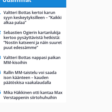
Valtteri Bottas kertoi karun
syyn keskeytyksilleen – ”Kaikki
alkaa palaa”
Sebastien Ogierin kartanlukija
kertoo pysäyttävistä hetkistä:
”Nostin katseeni ja näin suuret
puut edessämme”
Valtteri Bottas nappasi paikan
MM-kisoihin
Rallin MM-taistelu voi saada
ison käänteen – kauden
päätöskisa vaakalaudalla
Mika Häkkinen otti kantaa Max
Verstappenin siirtohuhuihin