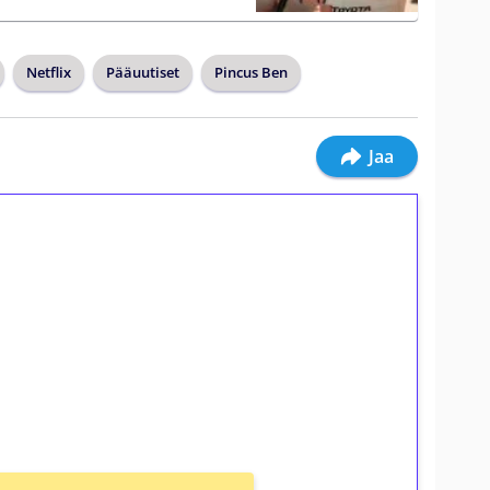
Netflix
Pääuutiset
Pincus Ben
Jaa
ilmaiskierroksia ilman
osta Tuohi 1000 -peliin (arvo 0,20€ per