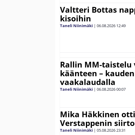
Valtteri Bottas na
kisoihin
Taneli Niinimäki
|
06.08.2026
12:49
Rallin MM-taistelu 
käänteen – kauden
vaakalaudalla
Taneli Niinimäki
|
06.08.2026
00:07
Mika Häkkinen ott
Verstappenin siirt
Taneli Niinimäki
|
05.08.2026
23:31