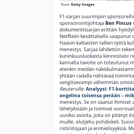
Kuva:
Getty Images
F1-sarjan suurimpiin sponsoreih
sponsorointijohtaja
Ben Pincus
o
dokumenttisarjan erittäin hyödylli
Netflixiin kevättalvella saapunu
Haasin kaltaisten tallien työtä kul
menestys. Sarjaa lähdettiin tekem
kuninkuusluokasta kiinnostaisi re
kannalta tavoite on toteutunut m
etenkin meidän näkökulmastamme.
yhtään radalla nähtävää toimintaa.
vangitsevampi vähemmän omistau
Reutersille
.
Analyysi: F1-korttit
ongelma toisensa perään – mikä
menestys. Se on saanut ihmiset aj
lähetyksiään ja toimivat vuorova
uusiksi asioita, joita on pitänyt 
muille, olutjehu pohdiskeli. Suo
ristiriitojaan ja erimielisyyksiä