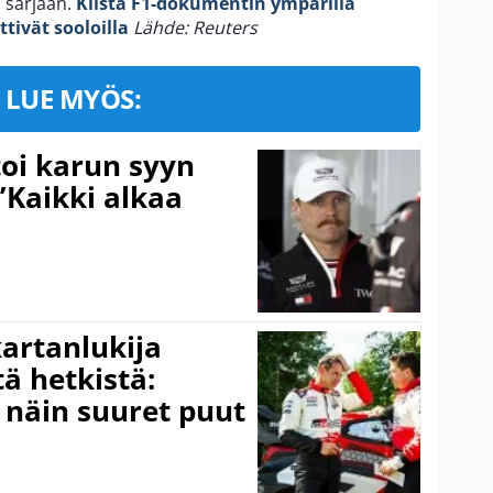
 sarjaan.
Kiista F1-dokumentin ympärillä
ttivät sooloilla
Lähde: Reuters
LUE MYÖS:
toi karun syyn
”Kaikki alkaa
kartanlukija
ä hetkistä:
a näin suuret puut