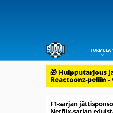
FORMULA 
🎁 Huipputarjous 
Reactoonz-peliin - 
F1-sarjan jättispons
Netflix-sarjan eduis