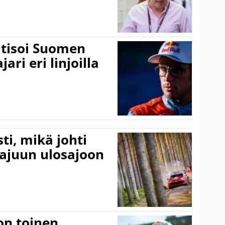
itisoi Suomen
ari eri linjoilla
ti, mikä johti
rajuun ulosajoon
on toinen