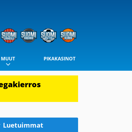
MUUT
PIKAKASINOT
egakierros
Luetuimmat