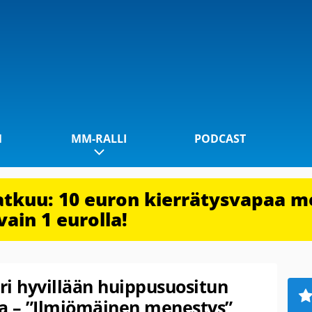
1
MM-RALLI
PODCAST
jatkuu: 10 euron kierrätysvapaa m
vain 1 eurolla!
ori hyvillään huippusuositun
ta – ”Ilmiömäinen menestys”