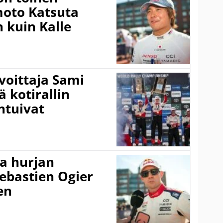
amoto Katsuta
 kuin Kalle
voittaja Sami
ä kotirallin
ntuivat
a hurjan
ebastien Ogier
en