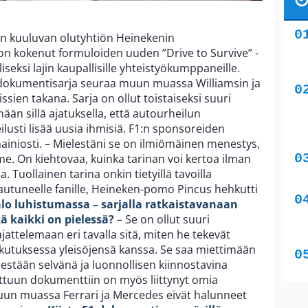
in kuuluvan olutyhtiön Heinekenin
n kokenut formuloiden uuden ”Drive to Survive” -
seksi lajin kaupallisille yhteistyökumppaneille.
t dokumentisarja seuraa muun muassa Williamsin ja
issien takana. Sarja on ollut toistaiseksi suuri
ään sillä ajatuksella, että autourheilun
ilusti lisää uusia ihmisiä. F1:n sponsoreiden
ainiosti. – Mielestäni se on ilmiömäinen menestys,
 On kiehtovaa, kuinka tarinan voi kertoa ilman
 Tuollainen tarina onkin tietyillä tavoilla
tuneelle fanille, Heineken-pomo Pincus hehkutti
alo luhistumassa – sarjalla ratkaistavanaan
 kaikki on pielessä?
– Se on ollut suuri
attelemaan eri tavalla sitä, miten he tekevät
ikutuksessa yleisöjensä kanssa. Se saa miettimään
itsestään selvänä ja luonnollisen kiinnostavina
sittuun dokumenttiin on myös liittynyt omia
. Muun muassa Ferrari ja Mercedes eivät halunneet