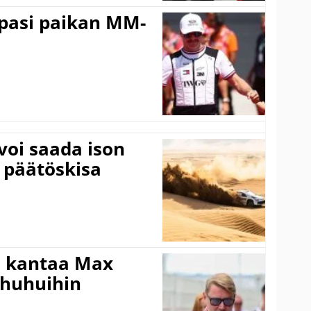
ppasi paikan MM-
voi saada ison
 päätöskisa
i kantaa Max
ohuhuihin