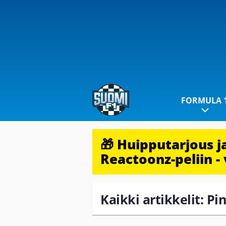
FORMULA 
🎁 Huipputarjous 
Reactoonz-peliin - 
Kaikki artikkelit: Pi