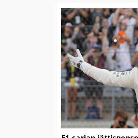
F1-sarjan jättispons