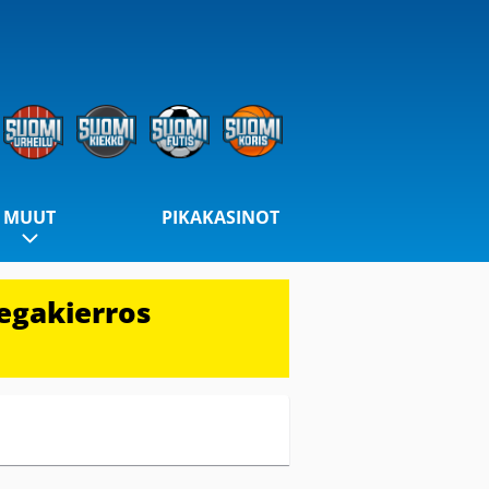
MUUT
PIKAKASINOT
egakierros