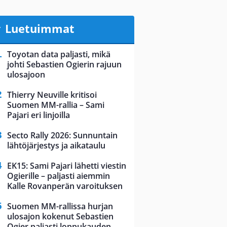
Luetuimmat
Toyotan data paljasti, mikä
johti Sebastien Ogierin rajuun
ulosajoon
Thierry Neuville kritisoi
Suomen MM-rallia – Sami
Pajari eri linjoilla
Secto Rally 2026: Sunnuntain
lähtöjärjestys ja aikataulu
EK15: Sami Pajari lähetti viestin
Ogierille – paljasti aiemmin
Kalle Rovanperän varoituksen
Suomen MM-rallissa hurjan
ulosajon kokenut Sebastien
Ogier paljasti loppukauden