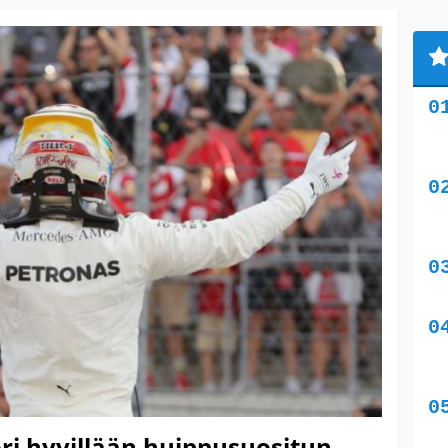
ori hyvillään huippusuositun