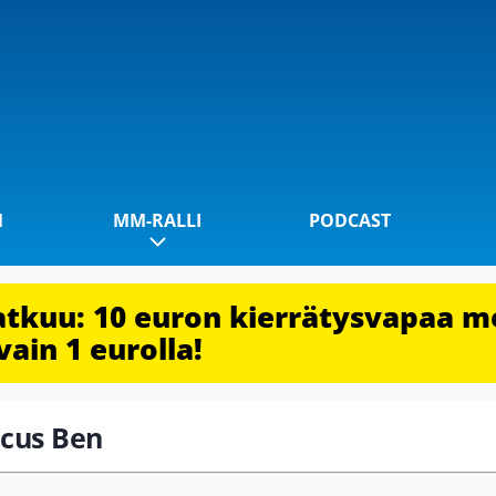
1
MM-RALLI
PODCAST
jatkuu: 10 euron kierrätysvapaa m
vain 1 eurolla!
ncus Ben