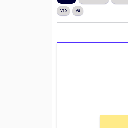
V10
V8
1€ = 10€ arvosta 
kierrätystä!
Talleta 1€
Saat heti 50 ilmaiskierr
kierros)!
Ei kierrätysvaatimusta!