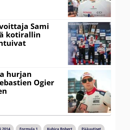
voittaja Sami
ä kotirallin
ntuivat
a hurjan
ebastien Ogier
en
i 2014
Formula 1
Kubica Robert
Pääuutiset