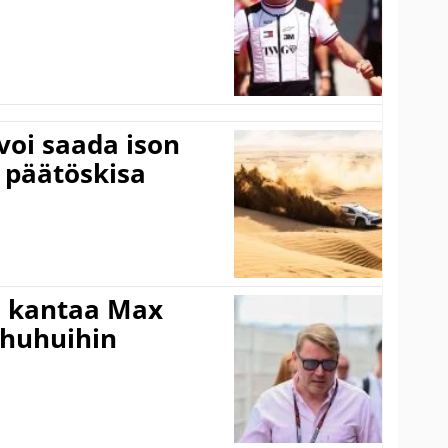
voi saada ison
 päätöskisa
i kantaa Max
ohuhuihin