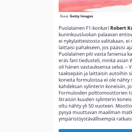
Kuva:
Getty Images
Puolalainen F1-konkari
Robert K
kuninkuusluokan palaavan entisv
ei nykylaitteistosta valitakaan, e
laittaisi pahakseen, jos pääsisi 
Puolalainen piti vasta faniensa k
eräs fani tiedusteli, minkä asian
oli hänen vastauksensa selvä. – 
taaksepäin ja laittaisin autoihin s
koneita formuloissa ei ole nähty 
kahdeksan sylinterin koneisiin, j
Formuloiden polttomoottorien tila
litraisiin kuuden sylinterin konei
oltu nähty yli 50 vuoteen. Moott
pysyä muuttuvan maailman matka
ympäristöystävällisempiä ratkai