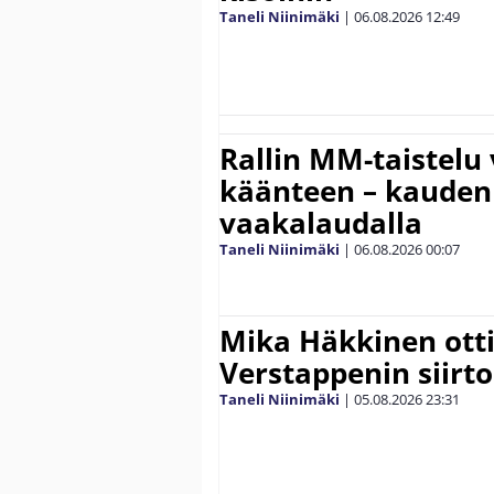
Taneli Niinimäki
|
06.08.2026
12:49
Rallin MM-taistelu 
käänteen – kauden
vaakalaudalla
Taneli Niinimäki
|
06.08.2026
00:07
Mika Häkkinen ott
Verstappenin siirt
Taneli Niinimäki
|
05.08.2026
23:31