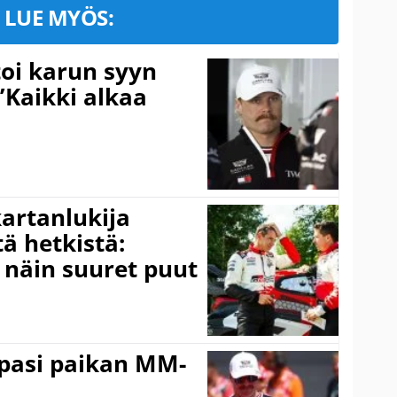
LUE MYÖS:
toi karun syyn
”Kaikki alkaa
kartanlukija
ä hetkistä:
a näin suuret puut
ppasi paikan MM-