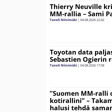
Thierry Neuville kr
MM-rallia – Sami Paj
Taneli Niinimäki
|
04.08.2026
22:42
Toyotan data paljas
Sebastien Ogierin 
Taneli Niinimäki
|
04.08.2026
17:58
”Suomen MM-ralli 
kotirallini” – Tak
halusi tehdä saman