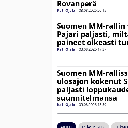
Rovanperä
Kati Ojala
|
03.08.2026
20:15
Suomen MM-rallin 
Pajari paljasti, milt
paineet oikeasti tu
Kati Ojala
|
03.08.2026
17:37
Suomen MM-ralliss
ulosajon kokenut S
paljasti loppukaud
suunnitelmansa
Kati Ojala
|
03.08.2026
15:59
AIHEET
F1-kausi 2006
F1-kaus