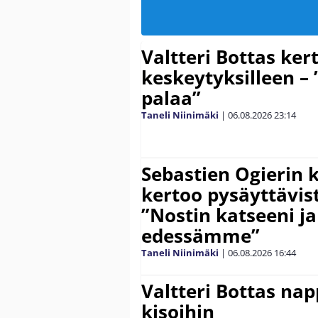
Valtteri Bottas ker
keskeytyksilleen – 
palaa”
Taneli Niinimäki
|
06.08.2026
23:14
Sebastien Ogierin 
kertoo pysäyttävist
”Nostin katseeni j
edessämme”
Taneli Niinimäki
|
06.08.2026
16:44
Valtteri Bottas na
kisoihin