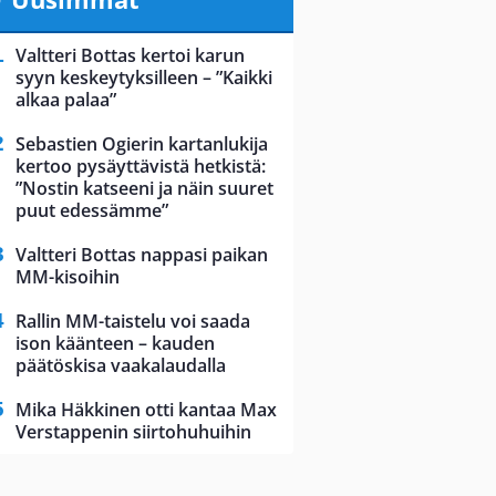
Valtteri Bottas kertoi karun
syyn keskeytyksilleen – ”Kaikki
alkaa palaa”
Sebastien Ogierin kartanlukija
kertoo pysäyttävistä hetkistä:
”Nostin katseeni ja näin suuret
puut edessämme”
Valtteri Bottas nappasi paikan
MM-kisoihin
Rallin MM-taistelu voi saada
ison käänteen – kauden
päätöskisa vaakalaudalla
Mika Häkkinen otti kantaa Max
Verstappenin siirtohuhuihin