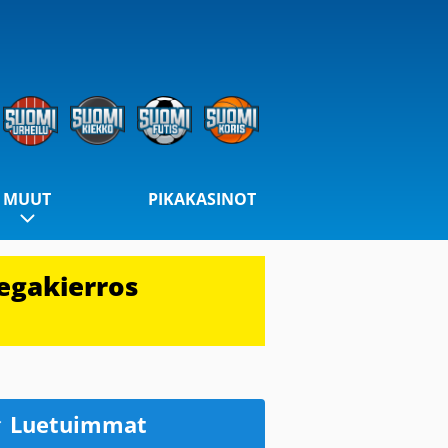
MUUT
PIKAKASINOT
egakierros
Luetuimmat