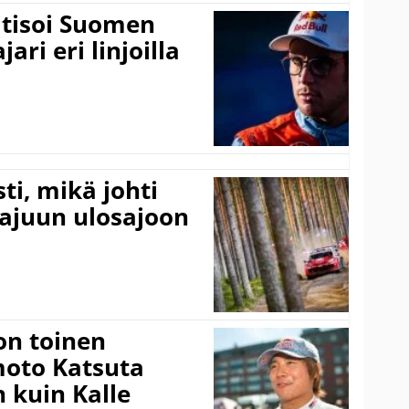
itisoi Suomen
ari eri linjoilla
ti, mikä johti
rajuun ulosajoon
on toinen
amoto Katsuta
 kuin Kalle