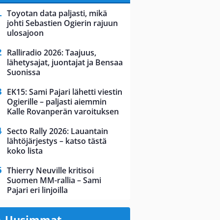
Toyotan data paljasti, mikä
johti Sebastien Ogierin rajuun
ulosajoon
Ralliradio 2026: Taajuus,
lähetysajat, juontajat ja Bensaa
Suonissa
EK15: Sami Pajari lähetti viestin
Ogierille – paljasti aiemmin
Kalle Rovanperän varoituksen
Secto Rally 2026: Lauantain
lähtöjärjestys – katso tästä
koko lista
Thierry Neuville kritisoi
Suomen MM-rallia – Sami
Pajari eri linjoilla
Uusimmat