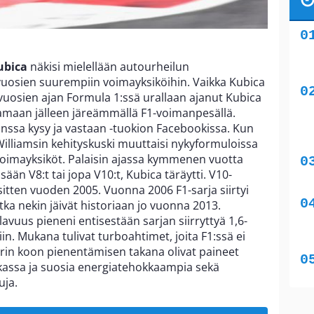
ubica
näkisi mielellään autourheilun
uosien suurempiin voimayksiköihin. Vaikka Kubica
i vuosien ajan Formula 1:ssä urallaan ajanut Kubica
ajamaan jälleen järeämmällä F1-voimanpesällä.
anssa kysy ja vastaan -tuokion Facebookissa. Kun
 Williamsin kehityskuski muuttaisi nykyformuloissa
Voimayksiköt. Palaisin ajassa kymmenen vuotta
isään V8:t tai jopa V10:t, Kubica täräytti. V10-
sitten vuoden 2005. Vuonna 2006 F1-sarja siirtyi
otka nekin jäivät historiaan jo vuonna 2013.
vuus pieneni entisestään sarjan siirryttyä 1,6-
siin. Mukana tulivat turboahtimet, joita F1:ssä ei
orin koon pienentämisen takana olivat paineet
ssa ja suosia energiatehokkaampia sekä
suja.