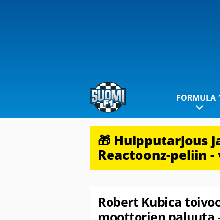
FORMULA 
🎁 Huipputarjous 
Reactoonz-peliin - 
Robert Kubica toiv
moottorien paluuta –