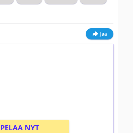
Jaa
ilmaiskierroksia ilman
osta Tuohi 1000 -peliin (arvo 0,20€ per
PELAA NYT