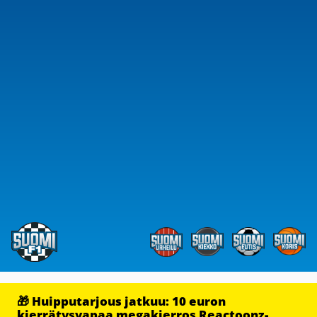
🎁 Huipputarjous jatkuu: 10 euron
kierrätysvapaa megakierros Reactoonz-