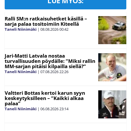
LUE MYÖS:
Ralli SM:n ratkaisuhetket käsillä –
sarja palaa tositoimiin Kiteellä
Taneli Niinimäki
|
08.08.2026
00:42
Jari-Matti Latvala nostaa
turvallisuuden pöydälle: ”Miksi rallin
MM-sarjan pitäisi kilpailla siellä?”
Taneli Niinimäki
|
07.08.2026
22:26
Valtteri Bottas kertoi karun syyn
keskeytyksilleen – ”Kaikki alkaa
palaa”
Taneli Niinimäki
|
06.08.2026
23:14