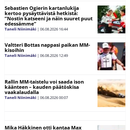
Sebastien Ogierin kartanlukija
kertoo pysäyttävistä hetkistä:
”Nostin katseeni ja näin suuret puut
edessämme”
Taneli Niinimäki
|
06.08.2026
16:44
Valtteri Bottas nappasi paikan MM-
kisoihin
Taneli Niinimäki
|
06.08.2026
12:49
Rallin MM-taistelu voi saada ison
käänteen – kauden päätöskisa
vaakalaudalla
Taneli Niinimäki
|
06.08.2026
00:07
Mika Häkkinen otti kantaa Max