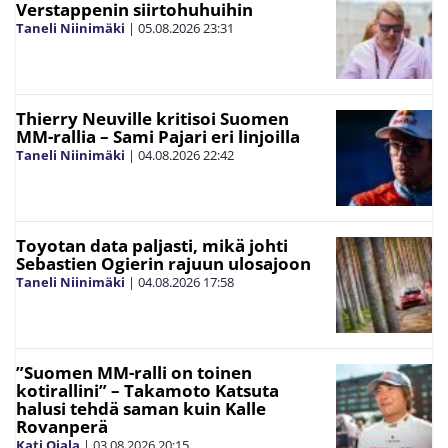
Verstappenin siirtohuhuihin
Taneli Niinimäki
|
05.08.2026
23:31
Thierry Neuville kritisoi Suomen
MM-rallia – Sami Pajari eri linjoilla
Taneli Niinimäki
|
04.08.2026
22:42
Toyotan data paljasti, mikä johti
Sebastien Ogierin rajuun ulosajoon
Taneli Niinimäki
|
04.08.2026
17:58
”Suomen MM-ralli on toinen
kotirallini” – Takamoto Katsuta
halusi tehdä saman kuin Kalle
Rovanperä
Kati Ojala
|
03.08.2026
20:15