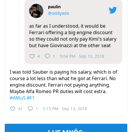
paulin
@oddyado
as far as I understood, it would be
Ferrari offering a big engine discount
so they could not only pay Kimi's salary
but have Giovinazzi at the other seat
4
1
5:04 PM · Sep 13, 2018
I was told Sauber is paying his salary, which is of
course a lot less than what he got at Ferrari. No
engine discount. Ferrari not paying anything.
Maybe Alfa Romeo PR duties will cost extra.
#AMuS
#F1
41
1
5:15 PM · Sep 13, 2018