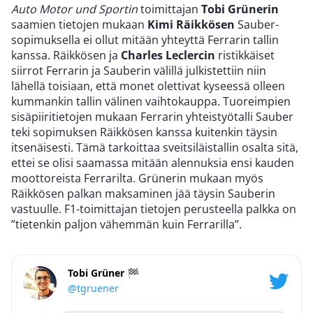
Auto Motor und Sportin
toimittajan
Tobi Grünerin
saamien tietojen mukaan
Kimi Räikkösen
Sauber-
sopimuksella ei ollut mitään yhteyttä Ferrarin tallin
kanssa. Räikkösen ja
Charles Leclercin
ristikkäiset
siirrot Ferrarin ja Sauberin välillä julkistettiin niin
lähellä toisiaan, että monet olettivat kyseessä olleen
kummankin tallin välinen vaihtokauppa. Tuoreimpien
sisäpiiritietojen mukaan Ferrarin yhteistyötalli Sauber
teki sopimuksen Räikkösen kanssa kuitenkin täysin
itsenäisesti. Tämä tarkoittaa sveitsiläistallin osalta sitä,
ettei se olisi saamassa mitään alennuksia ensi kauden
moottoreista Ferrarilta. Grünerin mukaan myös
Räikkösen palkan maksaminen jää täysin Sauberin
vastuulle. F1-toimittajan tietojen perusteella palkka on
”tietenkin paljon vähemmän kuin Ferrarilla”.
Tobi Grüner 🏁
@tgruener