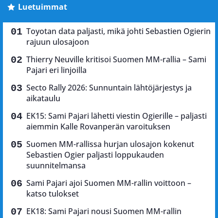
Luetuimmat
Toyotan data paljasti, mikä johti Sebastien Ogierin
rajuun ulosajoon
Thierry Neuville kritisoi Suomen MM-rallia – Sami
Pajari eri linjoilla
Secto Rally 2026: Sunnuntain lähtöjärjestys ja
aikataulu
EK15: Sami Pajari lähetti viestin Ogierille – paljasti
aiemmin Kalle Rovanperän varoituksen
Suomen MM-rallissa hurjan ulosajon kokenut
Sebastien Ogier paljasti loppukauden
suunnitelmansa
Sami Pajari ajoi Suomen MM-rallin voittoon –
katso tulokset
EK18: Sami Pajari nousi Suomen MM-rallin