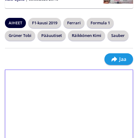
AIHEET
F1-kausi 2019
Ferrari
Formula 1
Grüner Tobi
Pääuutiset
Räikkönen Kimi
Sauber
Jaa
1€ = 10€ arvosta
ilmaiskierroksia ilman
kierrätystä!
Talleta 1€
Saat heti 50 ilmaiskierrosta Tuohi 1000 -
peliin (arvo 0,20€ per kierros)!