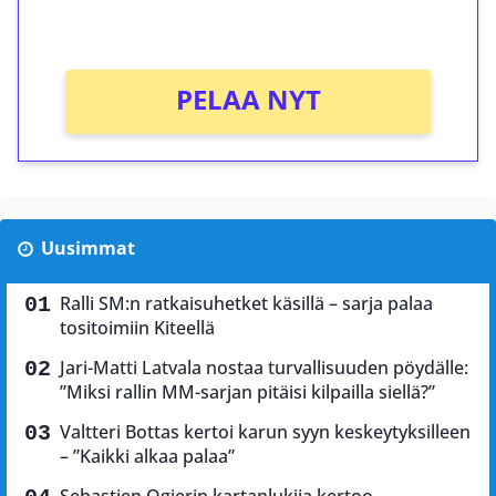
Ei kierrätysvaatimusta!
PELAA NYT
Uusimmat
Ralli SM:n ratkaisuhetket käsillä – sarja palaa
tositoimiin Kiteellä
Jari-Matti Latvala nostaa turvallisuuden pöydälle:
”Miksi rallin MM-sarjan pitäisi kilpailla siellä?”
Valtteri Bottas kertoi karun syyn keskeytyksilleen
– ”Kaikki alkaa palaa”
Sebastien Ogierin kartanlukija kertoo