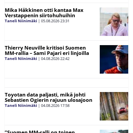
Mika Häkkinen otti kantaa Max
Verstappenin siirtohuhuihin
Taneli Niinimäki
|
05.08.2026
23:31
Thierry Neuville kritisoi Suomen
MM-rallia – Sami Pajari eri linjoilla
Taneli Niinimäki
|
04.08.2026
22:42
Toyotan data paljasti, mikä johti
Sebastien Ogierin rajuun ulosajoon
Taneli Niinimäki
|
04.08.2026
17:58
”Suomen MM-ralli on toinen