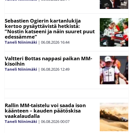
Sebastien Ogierin kartanlukija
kertoo pysäyttävistä hetkistä:
”Nostin katseeni ja näin suuret puut
edessämme”
Taneli Niinimäki
|
06.08.2026
16:44
Valtteri Bottas nappasi paikan MM-
kisoihin
Taneli Niinimäki
|
06.08.2026
12:49
Rallin MM-taistelu voi saada ison
käänteen – kauden päätöskisa
vaakalaudalla
Taneli Niinimäki
|
06.08.2026
00:07