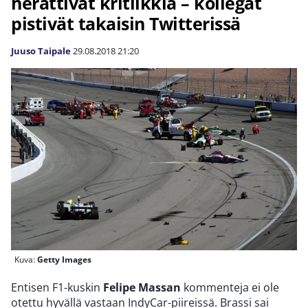
herättivät kritiikkiä – kollegat
pistivät takaisin Twitterissä
Juuso Taipale
29.08.2018
21:20
Kuva:
Getty Images
Entisen F1-kuskin
Felipe Massan
kommenteja ei ole
otettu hyvällä vastaan IndyCar-piireissä. Brassi sai