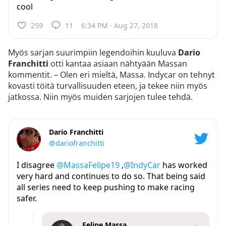
cool
259
11
6:34 PM · Aug 27, 2018
Myös sarjan suurimpiin legendoihin kuuluva
Dario
Franchitti
otti kantaa asiaan nähtyään Massan
kommentit. – Olen eri mieltä, Massa. Indycar on tehnyt
kovasti töitä turvallisuuden eteen, ja tekee niin myös
jatkossa. Niin myös muiden sarjojen tulee tehdä.
Dario Franchitti
@dariofranchitti
I disagree
@MassaFelipe19
,
@IndyCar
has worked
very hard and continues to do so. That being said
all series need to keep pushing to make racing
safer.
Felipe Massa