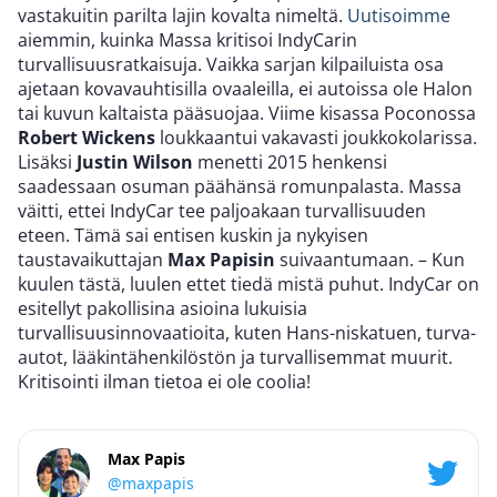
vastakuitin parilta lajin kovalta nimeltä.
Uutisoimme
aiemmin, kuinka Massa kritisoi IndyCarin
turvallisuusratkaisuja. Vaikka sarjan kilpailuista osa
ajetaan kovavauhtisilla ovaaleilla, ei autoissa ole Halon
tai kuvun kaltaista pääsuojaa. Viime kisassa Poconossa
Robert Wickens
loukkaantui vakavasti joukkokolarissa.
Lisäksi
Justin Wilson
menetti 2015 henkensi
saadessaan osuman päähänsä romunpalasta. Massa
väitti, ettei IndyCar tee paljoakaan turvallisuuden
eteen. Tämä sai entisen kuskin ja nykyisen
taustavaikuttajan
Max Papisin
suivaantumaan. – Kun
kuulen tästä, luulen ettet tiedä mistä puhut. IndyCar on
esitellyt pakollisina asioina lukuisia
turvallisuusinnovaatioita, kuten Hans-niskatuen, turva-
autot, lääkintähenkilöstön ja turvallisemmat muurit.
Kritisointi ilman tietoa ei ole coolia!
Max Papis
@maxpapis