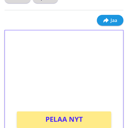
Jaa
1€ = 10€ arvosta
ilmaiskierroksia ilman
kierrätystä!
Talleta 1€
Saat heti 50 ilmaiskierrosta Tuohi 1000 -
peliin (arvo 0,20€ per kierros)!
Ei kierrätysvaatimusta!
PELAA NYT