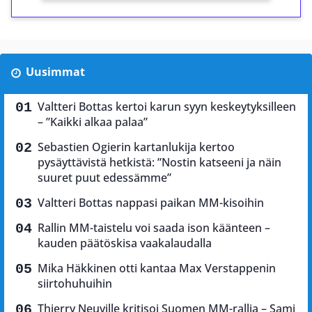
Uusimmat
Valtteri Bottas kertoi karun syyn keskeytyksilleen
– ”Kaikki alkaa palaa”
Sebastien Ogierin kartanlukija kertoo
pysäyttävistä hetkistä: ”Nostin katseeni ja näin
suuret puut edessämme”
Valtteri Bottas nappasi paikan MM-kisoihin
Rallin MM-taistelu voi saada ison käänteen –
kauden päätöskisa vaakalaudalla
Mika Häkkinen otti kantaa Max Verstappenin
siirtohuhuihin
Thierry Neuville kritisoi Suomen MM-rallia – Sami