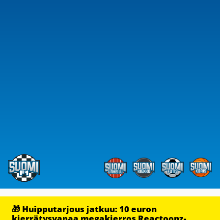
🎁 Huipputarjous jatkuu: 10 euron
kierrätysvapaa megakierros Reactoonz-