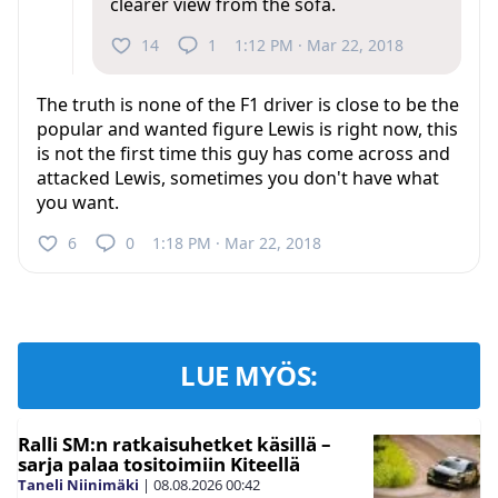
clearer view from the sofa.
14
1
1:12 PM · Mar 22, 2018
The truth is none of the F1 driver is close to be the
popular and wanted figure Lewis is right now, this
is not the first time this guy has come across and
attacked Lewis, sometimes you don't have what
you want.
6
0
1:18 PM · Mar 22, 2018
LUE MYÖS:
Ralli SM:n ratkaisuhetket käsillä –
sarja palaa tositoimiin Kiteellä
Taneli Niinimäki
|
08.08.2026
00:42