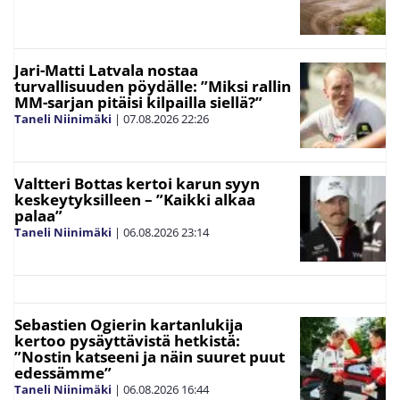
Jari-Matti Latvala nostaa
turvallisuuden pöydälle: ”Miksi rallin
MM-sarjan pitäisi kilpailla siellä?”
Taneli Niinimäki
|
07.08.2026
22:26
Valtteri Bottas kertoi karun syyn
keskeytyksilleen – ”Kaikki alkaa
palaa”
Taneli Niinimäki
|
06.08.2026
23:14
Sebastien Ogierin kartanlukija
kertoo pysäyttävistä hetkistä:
”Nostin katseeni ja näin suuret puut
edessämme”
Taneli Niinimäki
|
06.08.2026
16:44