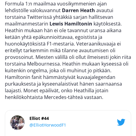
Formula 1:n maailmaa vuosikymmenien ajan
lehdistölle valokuvannut
Darren Heath
avautui
torstaina Twitterissä yhtäkkiä sarjan hallitsevan
maailmanmestarin
Lewis Hamiltonin
käytöksestä.
Heathin mukaan hän ei ole tavannut uransa aikana
ketään yhtä epäkunnioittavaa, egoistista ja
huonokäytöksistä F1-mestaria. Veteraanikuvaaja ei
eritellyt tarkemmin mikä tilanne avautumisen oli
provosoinut. Miesten välillä oli ollut ilmeisesti jokin riita
torstaina Melbournessa. Heathin mukaan kyseessä oli
kuitenkin ongelma, joka oli muhinut jo pitkään.
Hamiltonin fanit hämmästyivät kuvaajalegendan
purkauksesta ja kyseenalaistivat hänen saarnaansa
laajasti. Monet epäilivät, onko Heathilla jotain
henkilökohtaista Mercedes-tähteä vastaan.
Elliot #44
@ElliotHorwoodF1