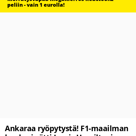
peliin - vain 1 eurolla!
Ankaraa ryöpytystä! F1-maailman