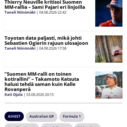
Thierry Neuville kritisoi Suomen
MM-rallia – Sami Pajari eri linjoilla
Taneli Niinimäki
|
04.08.2026
22:42
Toyotan data paljasti, mikä johti
Sebastien Ogierin rajuun ulosajoon
Taneli Niinimäki
|
04.08.2026
17:58
”Suomen MM-ralli on toinen
kotirallini” – Takamoto Katsuta
halusi tehdä saman kuin Kalle
Rovanperä
Kati Ojala
|
03.08.2026
20:15
AIHEET
Australian GP
Formula 1