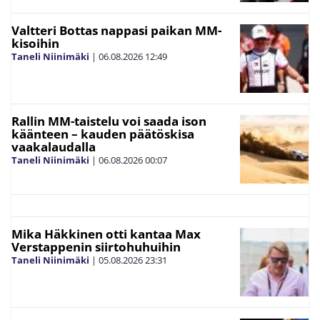
Valtteri Bottas nappasi paikan MM-
kisoihin
Taneli Niinimäki
|
06.08.2026
12:49
Rallin MM-taistelu voi saada ison
käänteen – kauden päätöskisa
vaakalaudalla
Taneli Niinimäki
|
06.08.2026
00:07
Mika Häkkinen otti kantaa Max
Verstappenin siirtohuhuihin
Taneli Niinimäki
|
05.08.2026
23:31