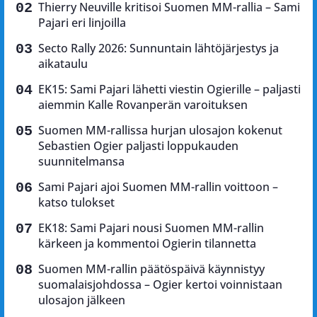
Thierry Neuville kritisoi Suomen MM-rallia – Sami
Pajari eri linjoilla
Secto Rally 2026: Sunnuntain lähtöjärjestys ja
aikataulu
EK15: Sami Pajari lähetti viestin Ogierille – paljasti
aiemmin Kalle Rovanperän varoituksen
Suomen MM-rallissa hurjan ulosajon kokenut
Sebastien Ogier paljasti loppukauden
suunnitelmansa
Sami Pajari ajoi Suomen MM-rallin voittoon –
katso tulokset
EK18: Sami Pajari nousi Suomen MM-rallin
kärkeen ja kommentoi Ogierin tilannetta
Suomen MM-rallin päätöspäivä käynnistyy
suomalaisjohdossa – Ogier kertoi voinnistaan
ulosajon jälkeen