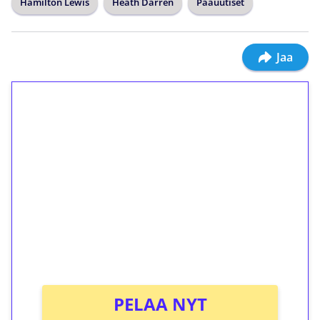
Hamilton Lewis
Heath Darren
Pääuutiset
Jaa
1€ = 10€ arvosta
ilmaiskierroksia ilman
kierrätystä!
Talleta 1€
Saat heti 50 ilmaiskierrosta Tuohi 1000 -
peliin (arvo 0,20€ per kierros)!
Ei kierrätysvaatimusta!
PELAA NYT