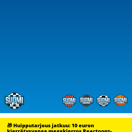
🎁 Huipputarjous jatkuu: 10 euron
kierrätysvapaa megakierros Reactoonz-