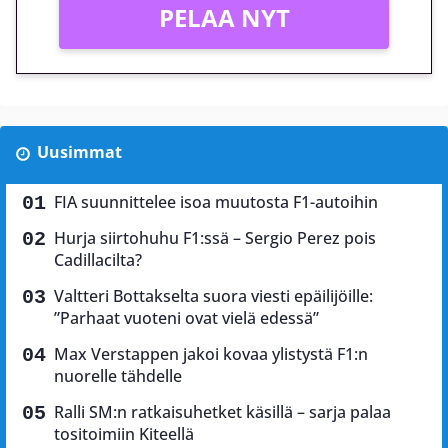
PELAA NYT
Uusimmat
FIA suunnittelee isoa muutosta F1-autoihin
Hurja siirtohuhu F1:ssä – Sergio Perez pois
Cadillacilta?
Valtteri Bottakselta suora viesti epäilijöille:
”Parhaat vuoteni ovat vielä edessä”
Max Verstappen jakoi kovaa ylistystä F1:n
nuorelle tähdelle
Ralli SM:n ratkaisuhetket käsillä – sarja palaa
tositoimiin Kiteellä