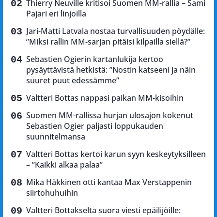
Thierry Neuville kritisoi Suomen MM-rallia – Sami
Pajari eri linjoilla
Jari-Matti Latvala nostaa turvallisuuden pöydälle:
”Miksi rallin MM-sarjan pitäisi kilpailla siellä?”
Sebastien Ogierin kartanlukija kertoo
pysäyttävistä hetkistä: ”Nostin katseeni ja näin
suuret puut edessämme”
Valtteri Bottas nappasi paikan MM-kisoihin
Suomen MM-rallissa hurjan ulosajon kokenut
Sebastien Ogier paljasti loppukauden
suunnitelmansa
Valtteri Bottas kertoi karun syyn keskeytyksilleen
– ”Kaikki alkaa palaa”
Mika Häkkinen otti kantaa Max Verstappenin
siirtohuhuihin
Valtteri Bottakselta suora viesti epäilijöille: