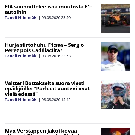
FIA suunnittelee isoa muutosta F1-
autoihin
Taneli Niinimäki
|
09.08.2026
23:50
Hurja siirtohuhu F1:ssä – Sergio
Perez pois Cadillacilta?
Taneli Niinimäki
|
09.08.2026
22:53
Valtteri Bottakselta suora viesti
epäilijöille: ”Parhaat vuoteni ovat
vielä edessä”
Taneli Niinimäki
|
08.08.2026
15:42
Max Verstappen jakoi kovaa