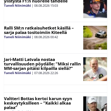
ylistystä F1:n nuorelle tähdelle
Taneli Niinimäki
|
08.08.2026
15:03
Ralli SM:n ratkaisuhetket käsillä –
sarja palaa tositoimiin Kiteellä
Taneli Niinimäki
|
08.08.2026
00:42
Jari-Matti Latvala nostaa
turvallisuuden pöydälle: ”Miksi rallin
MM-sarjan pitäisi kilpailla siellä?”
Taneli Niinimäki
|
07.08.2026
22:26
Valtteri Bottas kertoi karun syyn
keskeytyksilleen – ”Kaikki alkaa
palaa”