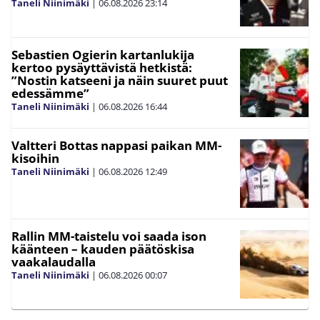
Taneli Niinimäki
|
06.08.2026
23:14
Sebastien Ogierin kartanlukija
kertoo pysäyttävistä hetkistä:
”Nostin katseeni ja näin suuret puut
edessämme”
Taneli Niinimäki
|
06.08.2026
16:44
Valtteri Bottas nappasi paikan MM-
kisoihin
Taneli Niinimäki
|
06.08.2026
12:49
Rallin MM-taistelu voi saada ison
käänteen – kauden päätöskisa
vaakalaudalla
Taneli Niinimäki
|
06.08.2026
00:07