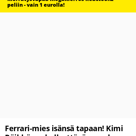
peliin - vain 1 eurolla!
Ferrari-mies isänsä tapaan! Kimi