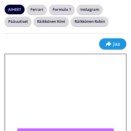
AIHEET
Ferrari
Formula 1
Instagram
Pääuutiset
Räikkönen Kimi
Räikkönen Robin
Jaa
🎁 Huipputarjous jatkuu: 10
euron kierrätysvapaa
megakierros Reactoonz-
peliin – vain 1 eurolla!
Peli: Reactoonz
Vain uusille asiakkaille!