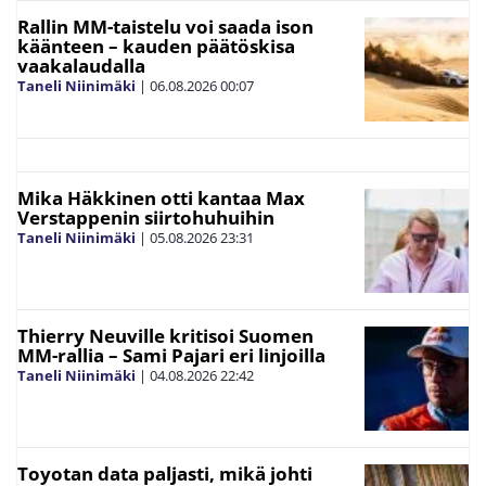
Rallin MM-taistelu voi saada ison
käänteen – kauden päätöskisa
vaakalaudalla
Taneli Niinimäki
|
06.08.2026
00:07
Mika Häkkinen otti kantaa Max
Verstappenin siirtohuhuihin
Taneli Niinimäki
|
05.08.2026
23:31
Thierry Neuville kritisoi Suomen
MM-rallia – Sami Pajari eri linjoilla
Taneli Niinimäki
|
04.08.2026
22:42
Toyotan data paljasti, mikä johti