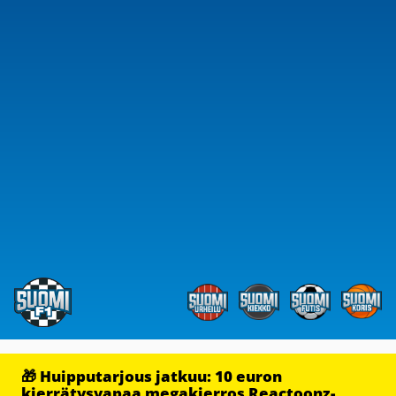
🎁 Huipputarjous jatkuu: 10 euron
kierrätysvapaa megakierros Reactoonz-