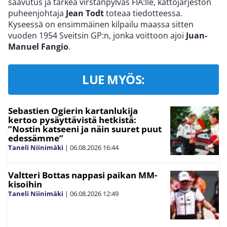
saavutus ja tärkeä virstanpylväs FIA:lle, kattojärjestön
puheenjohtaja
Jean Todt
toteaa tiedotteessa.
Kyseessä on ensimmäinen kilpailu maassa sitten
vuoden 1954 Sveitsin GP:n, jonka voittoon ajoi
Juan-
Manuel Fangio
.
LUE MYÖS:
Sebastien Ogierin kartanlukija
kertoo pysäyttävistä hetkistä:
”Nostin katseeni ja näin suuret puut
edessämme”
Taneli Niinimäki
|
06.08.2026
16:44
Valtteri Bottas nappasi paikan MM-
kisoihin
Taneli Niinimäki
|
06.08.2026
12:49