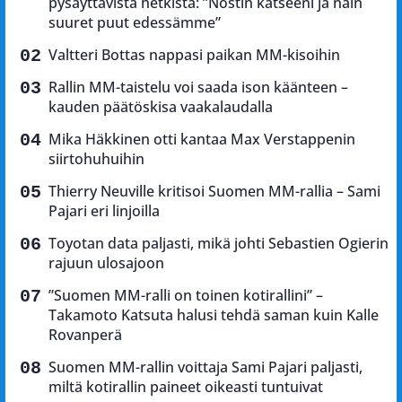
pysäyttävistä hetkistä: ”Nostin katseeni ja näin
suuret puut edessämme”
Valtteri Bottas nappasi paikan MM-kisoihin
Rallin MM-taistelu voi saada ison käänteen –
kauden päätöskisa vaakalaudalla
Mika Häkkinen otti kantaa Max Verstappenin
siirtohuhuihin
Thierry Neuville kritisoi Suomen MM-rallia – Sami
Pajari eri linjoilla
Toyotan data paljasti, mikä johti Sebastien Ogierin
rajuun ulosajoon
”Suomen MM-ralli on toinen kotirallini” –
Takamoto Katsuta halusi tehdä saman kuin Kalle
Rovanperä
Suomen MM-rallin voittaja Sami Pajari paljasti,
miltä kotirallin paineet oikeasti tuntuivat