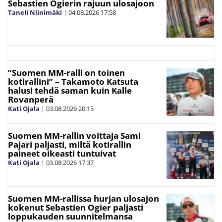
Sebastien Ogierin rajuun ulosajoon
Taneli Niinimäki
|
04.08.2026
17:58
”Suomen MM-ralli on toinen
kotirallini” – Takamoto Katsuta
halusi tehdä saman kuin Kalle
Rovanperä
Kati Ojala
|
03.08.2026
20:15
Suomen MM-rallin voittaja Sami
Pajari paljasti, miltä kotirallin
paineet oikeasti tuntuivat
Kati Ojala
|
03.08.2026
17:37
Suomen MM-rallissa hurjan ulosajon
kokenut Sebastien Ogier paljasti
loppukauden suunnitelmansa