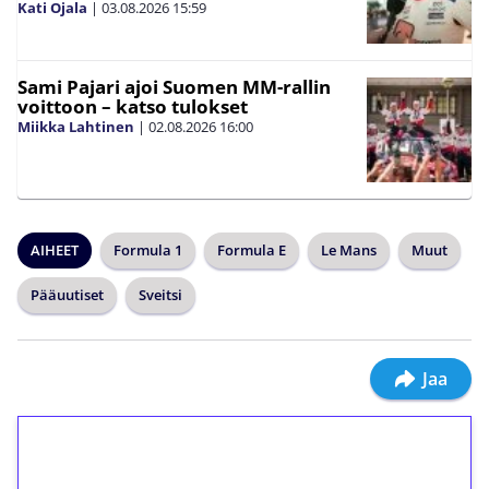
Kati Ojala
|
03.08.2026
15:59
Sami Pajari ajoi Suomen MM-rallin
voittoon – katso tulokset
Miikka Lahtinen
|
02.08.2026
16:00
AIHEET
Formula 1
Formula E
Le Mans
Muut
Pääuutiset
Sveitsi
Jaa
1€ = 10€ arvosta