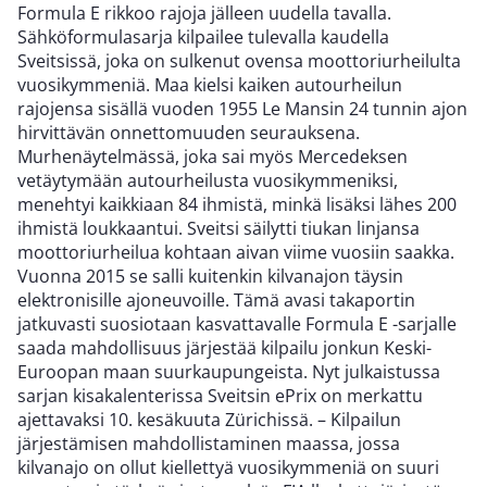
Formula E rikkoo rajoja jälleen uudella tavalla.
Sähköformulasarja kilpailee tulevalla kaudella
Sveitsissä, joka on sulkenut ovensa moottoriurheilulta
vuosikymmeniä. Maa kielsi kaiken autourheilun
rajojensa sisällä vuoden 1955 Le Mansin 24 tunnin ajon
hirvittävän onnettomuuden seurauksena.
Murhenäytelmässä, joka sai myös Mercedeksen
vetäytymään autourheilusta vuosikymmeniksi,
menehtyi kaikkiaan 84 ihmistä, minkä lisäksi lähes 200
ihmistä loukkaantui. Sveitsi säilytti tiukan linjansa
moottoriurheilua kohtaan aivan viime vuosiin saakka.
Vuonna 2015 se salli kuitenkin kilvanajon täysin
elektronisille ajoneuvoille. Tämä avasi takaportin
jatkuvasti suosiotaan kasvattavalle Formula E -sarjalle
saada mahdollisuus järjestää kilpailu jonkun Keski-
Euroopan maan suurkaupungeista. Nyt julkaistussa
sarjan kisakalenterissa Sveitsin ePrix on merkattu
ajettavaksi 10. kesäkuuta Zürichissä. – Kilpailun
järjestämisen mahdollistaminen maassa, jossa
kilvanajo on ollut kiellettyä vuosikymmeniä on suuri