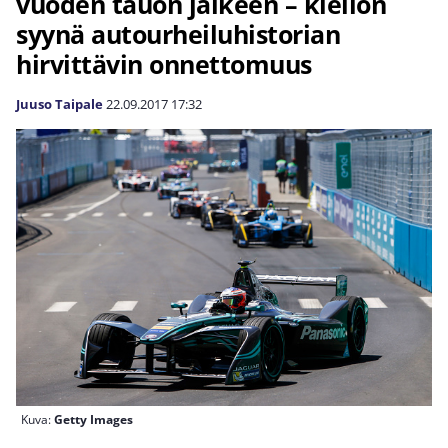
vuoden tauon jälkeen – kiellon
syynä autourheiluhistorian
hirvittävin onnettomuus
Juuso Taipale
22.09.2017
17:32
Kuva:
Getty Images