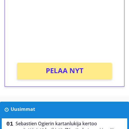
ilmaiskierroksia ilman
kierrätystä!
Talleta 1€
Saat heti 50 ilmaiskierrosta Tuohi 1000 -
peliin (arvo 0,20€ per kierros)!
Ei kierrätysvaatimusta!
PELAA NYT
Uusimmat
Sebastien Ogierin kartanlukija kertoo