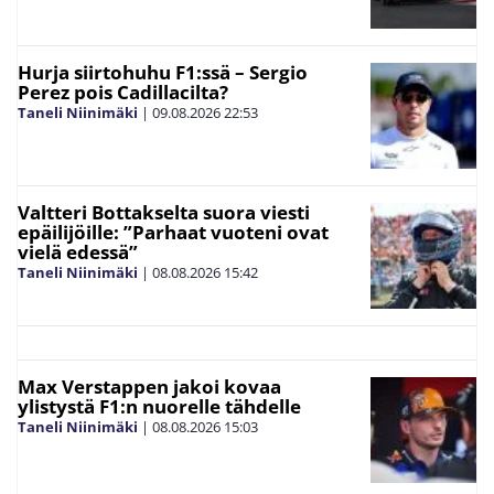
Hurja siirtohuhu F1:ssä – Sergio
Perez pois Cadillacilta?
Taneli Niinimäki
|
09.08.2026
22:53
Valtteri Bottakselta suora viesti
epäilijöille: ”Parhaat vuoteni ovat
vielä edessä”
Taneli Niinimäki
|
08.08.2026
15:42
Max Verstappen jakoi kovaa
ylistystä F1:n nuorelle tähdelle
Taneli Niinimäki
|
08.08.2026
15:03