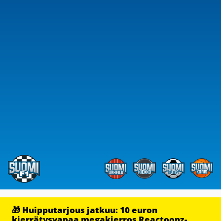
🎁 Huipputarjous jatkuu: 10 euron
kierrätysvapaa megakierros Reactoonz-