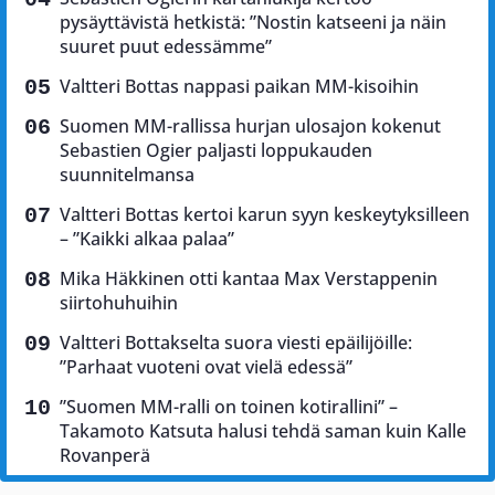
pysäyttävistä hetkistä: ”Nostin katseeni ja näin
suuret puut edessämme”
Valtteri Bottas nappasi paikan MM-kisoihin
Suomen MM-rallissa hurjan ulosajon kokenut
Sebastien Ogier paljasti loppukauden
suunnitelmansa
Valtteri Bottas kertoi karun syyn keskeytyksilleen
– ”Kaikki alkaa palaa”
Mika Häkkinen otti kantaa Max Verstappenin
siirtohuhuihin
Valtteri Bottakselta suora viesti epäilijöille:
”Parhaat vuoteni ovat vielä edessä”
”Suomen MM-ralli on toinen kotirallini” –
Takamoto Katsuta halusi tehdä saman kuin Kalle
Rovanperä