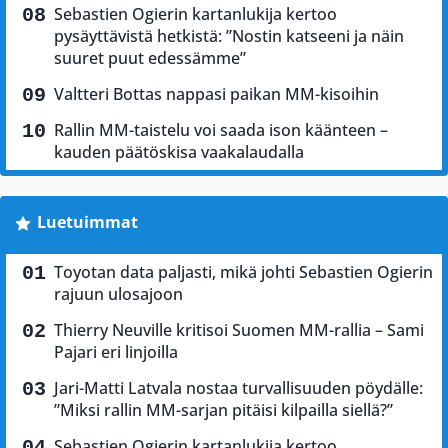
Sebastien Ogierin kartanlukija kertoo
pysäyttävistä hetkistä: ”Nostin katseeni ja näin
suuret puut edessämme”
Valtteri Bottas nappasi paikan MM-kisoihin
Rallin MM-taistelu voi saada ison käänteen –
kauden päätöskisa vaakalaudalla
Luetuimmat
Toyotan data paljasti, mikä johti Sebastien Ogierin
rajuun ulosajoon
Thierry Neuville kritisoi Suomen MM-rallia – Sami
Pajari eri linjoilla
Jari-Matti Latvala nostaa turvallisuuden pöydälle:
”Miksi rallin MM-sarjan pitäisi kilpailla siellä?”
Sebastien Ogierin kartanlukija kertoo