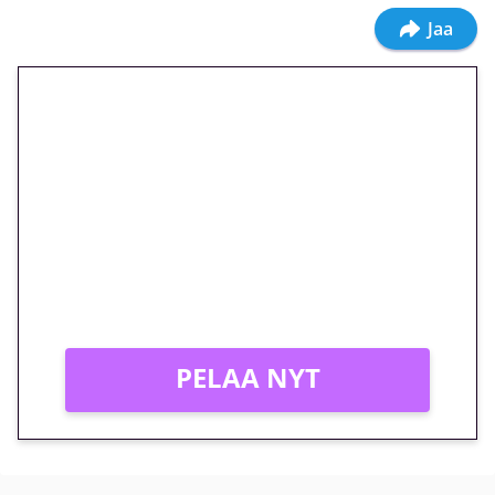
Jaa
🎁 Huipputarjous jatkuu: 10
euron kierrätysvapaa
megakierros Reactoonz-
peliin – vain 1 eurolla!
Peli: Reactoonz
Vain uusille asiakkaille!
PELAA NYT