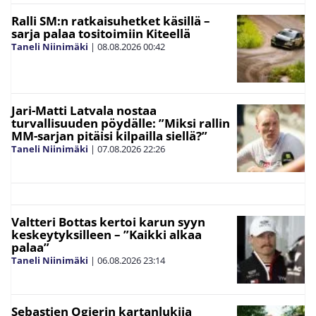
Ralli SM:n ratkaisuhetket käsillä –
sarja palaa tositoimiin Kiteellä
Taneli Niinimäki
|
08.08.2026
00:42
Jari-Matti Latvala nostaa
turvallisuuden pöydälle: ”Miksi rallin
MM-sarjan pitäisi kilpailla siellä?”
Taneli Niinimäki
|
07.08.2026
22:26
Valtteri Bottas kertoi karun syyn
keskeytyksilleen – ”Kaikki alkaa
palaa”
Taneli Niinimäki
|
06.08.2026
23:14
Sebastien Ogierin kartanlukija