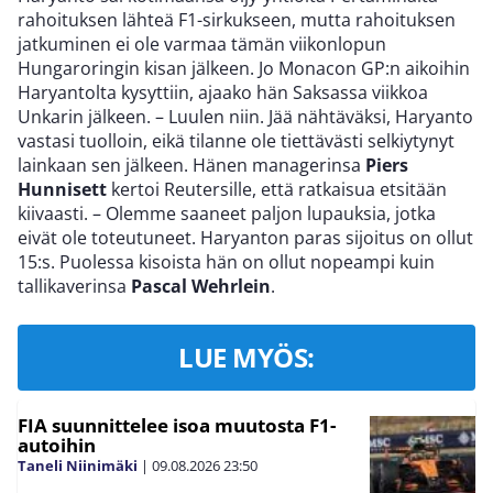
rahoituksen lähteä F1-sirkukseen, mutta rahoituksen
jatkuminen ei ole varmaa tämän viikonlopun
Hungaroringin kisan jälkeen. Jo Monacon GP:n aikoihin
Haryantolta kysyttiin, ajaako hän Saksassa viikkoa
Unkarin jälkeen. – Luulen niin. Jää nähtäväksi, Haryanto
vastasi tuolloin, eikä tilanne ole tiettävästi selkiytynyt
lainkaan sen jälkeen. Hänen managerinsa
Piers
Hunnisett
kertoi Reutersille, että ratkaisua etsitään
kiivaasti. – Olemme saaneet paljon lupauksia, jotka
eivät ole toteutuneet. Haryanton paras sijoitus on ollut
15:s. Puolessa kisoista hän on ollut nopeampi kuin
tallikaverinsa
Pascal Wehrlein
.
LUE MYÖS:
FIA suunnittelee isoa muutosta F1-
autoihin
Taneli Niinimäki
|
09.08.2026
23:50