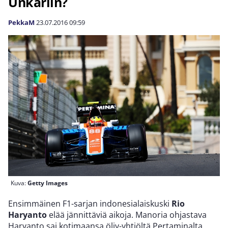
Unkariin?
PekkaM
23.07.2016
09:59
Kuva:
Getty Images
Ensimmäinen F1-sarjan indonesialaiskuski
Rio
Haryanto
elää jännittäviä aikoja. Manoria ohjastava
Haryanto sai kotimaansa öljy-yhtiöltä Pertaminalta