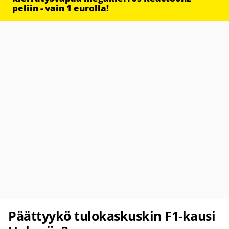
peliin - vain 1 eurolla!
Päättyykö tulokaskuskin F1-kausi