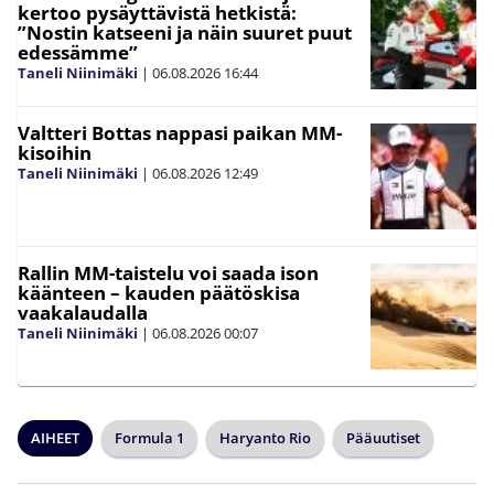
kertoo pysäyttävistä hetkistä:
”Nostin katseeni ja näin suuret puut
edessämme”
Taneli Niinimäki
|
06.08.2026
16:44
Valtteri Bottas nappasi paikan MM-
kisoihin
Taneli Niinimäki
|
06.08.2026
12:49
Rallin MM-taistelu voi saada ison
käänteen – kauden päätöskisa
vaakalaudalla
Taneli Niinimäki
|
06.08.2026
00:07
AIHEET
Formula 1
Haryanto Rio
Pääuutiset