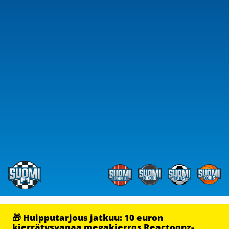
🎁 Huipputarjous jatkuu: 10 euron
kierrätysvapaa megakierros Reactoonz-