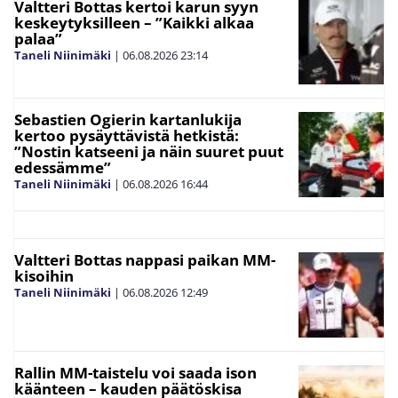
Valtteri Bottas kertoi karun syyn
keskeytyksilleen – ”Kaikki alkaa
palaa”
Taneli Niinimäki
|
06.08.2026
23:14
Sebastien Ogierin kartanlukija
kertoo pysäyttävistä hetkistä:
”Nostin katseeni ja näin suuret puut
edessämme”
Taneli Niinimäki
|
06.08.2026
16:44
Valtteri Bottas nappasi paikan MM-
kisoihin
Taneli Niinimäki
|
06.08.2026
12:49
Rallin MM-taistelu voi saada ison
käänteen – kauden päätöskisa