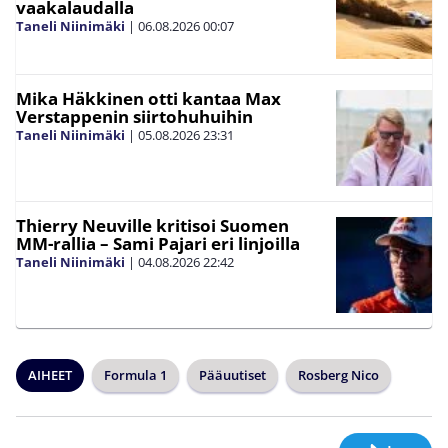
vaakalaudalla
Taneli Niinimäki
|
06.08.2026
00:07
Mika Häkkinen otti kantaa Max
Verstappenin siirtohuhuihin
Taneli Niinimäki
|
05.08.2026
23:31
Thierry Neuville kritisoi Suomen
MM-rallia – Sami Pajari eri linjoilla
Taneli Niinimäki
|
04.08.2026
22:42
AIHEET
Formula 1
Pääuutiset
Rosberg Nico