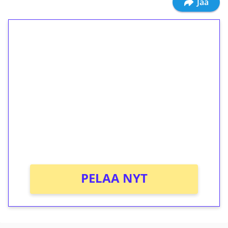
Jaa
1€ = 10€ arvosta
ilmaiskierroksia ilman
kierrätystä!
Talleta 1€
Saat heti 50 ilmaiskierrosta Tuohi 1000 -
peliin (arvo 0,20€ per kierros)!
Ei kierrätysvaatimusta!
PELAA NYT