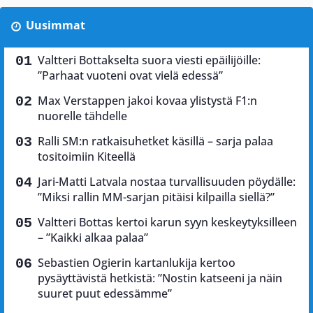
Uusimmat
Valtteri Bottakselta suora viesti epäilijöille:
”Parhaat vuoteni ovat vielä edessä”
Max Verstappen jakoi kovaa ylistystä F1:n
nuorelle tähdelle
Ralli SM:n ratkaisuhetket käsillä – sarja palaa
tositoimiin Kiteellä
Jari-Matti Latvala nostaa turvallisuuden pöydälle:
”Miksi rallin MM-sarjan pitäisi kilpailla siellä?”
Valtteri Bottas kertoi karun syyn keskeytyksilleen
– ”Kaikki alkaa palaa”
Sebastien Ogierin kartanlukija kertoo
pysäyttävistä hetkistä: ”Nostin katseeni ja näin
suuret puut edessämme”