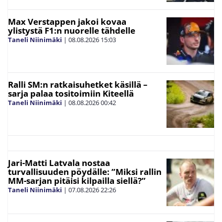
Max Verstappen jakoi kovaa
ylistystä F1:n nuorelle tähdelle
Taneli Niinimäki
|
08.08.2026
15:03
Ralli SM:n ratkaisuhetket käsillä –
sarja palaa tositoimiin Kiteellä
Taneli Niinimäki
|
08.08.2026
00:42
Jari-Matti Latvala nostaa
turvallisuuden pöydälle: ”Miksi rallin
MM-sarjan pitäisi kilpailla siellä?”
Taneli Niinimäki
|
07.08.2026
22:26