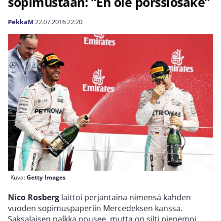
sopimustaan: ”En ole pörssiosake”
PekkaM
22.07.2016
22:20
Kuva:
Getty Images
Nico Rosberg
laittoi perjantaina nimensä kahden
vuoden sopimuspaperiin Mercedeksen kanssa.
Saksalaisen palkka nousee, mutta on silti pienempi