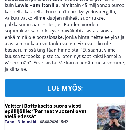
kuin
Lewis Hamiltonilla,
nimittäin 45 miljoonaa euroa
kahdelta kaudelta. Formula1.com kysyi Rosbergilta,
vaikuttivatko viime kisojen nihkeät suoritukset
palkkasummaan. – Heh, ei. Kahden vuoden
sopimuksessa ei ole kyse päiväkohtaisista asioista –
enkä minä ole pörssiosake, jonka hinta heittelee ylös ja
alas sen mukaan voitanko vai en. Eikä varikko ole
basaari, missä tingitään hinnoista: ”Et saanut viime
kuussa tarpeeksi pisteitä, joten nyt saat kaksi kamelia
vähemmän”. Ei sellaista. Me kaikki tiedämme arvomme,
ja siinä se.
LUE MYÖS:
Valtteri Bottakselta suora viesti
epäilijöille: ”Parhaat vuoteni ovat
vielä edessä”
Taneli Niinimäki
|
08.08.2026
15:42