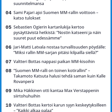
suunnitelmansa
Sami Pajari ajoi Suomen MM-rallin voittoon –
katso tulokset
Sebastien Ogierin kartanlukija kertoo
pysäyttävistä hetkistä: ”Nostin katseeni ja näin
suuret puut edessämme”
Jari-Matti Latvala nostaa turvallisuuden pöydälle:
”Miksi rallin MM-sarjan pitäisi kilpailla siellä?”
Valtteri Bottas nappasi paikan MM-kisoihin
”Suomen MM-ralli on toinen kotirallini” –
Takamoto Katsuta halusi tehdä saman kuin Kalle
Rovanperä
Mika Häkkinen otti kantaa Max Verstappenin
siirtohuhuihin
Valtteri Bottas kertoi karun syyn keskeytyksilleen
– ”Kaikki alkaa palaa”