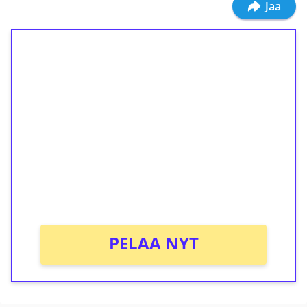
Jaa
1€ = 10€ arvosta
ilmaiskierroksia ilman
kierrätystä!
Talleta 1€
Saat heti 50 ilmaiskierrosta Tuohi 1000 -
peliin (arvo 0,20€ per kierros)!
Ei kierrätysvaatimusta!
PELAA NYT