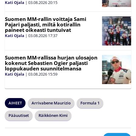
Kati Ojala
|
03.08.2026
20:15
Suomen MM-rallin voittaja Sami
Pajari paljasti, miltä kotirallin
paineet oikeasti tuntuivat
Kati Ojala
|
03.08.2026
17:37
Suomen MM-rallissa hurjan ulosajon
kokenut Sebastien Ogier paljasti
loppukauden suunnitelmansa
Kati Ojala
|
03.08.2026
15:59
AIHEET
Arrivabene Maurizio
Formula 1
Pääuutiset
Räikkönen Kimi