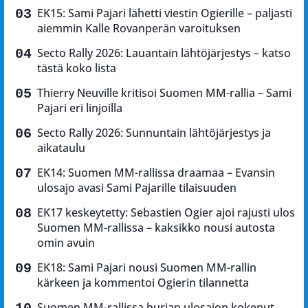
EK15: Sami Pajari lähetti viestin Ogierille – paljasti
aiemmin Kalle Rovanperän varoituksen
Secto Rally 2026: Lauantain lähtöjärjestys – katso
tästä koko lista
Thierry Neuville kritisoi Suomen MM-rallia – Sami
Pajari eri linjoilla
Secto Rally 2026: Sunnuntain lähtöjärjestys ja
aikataulu
EK14: Suomen MM-rallissa draamaa – Evansin
ulosajo avasi Sami Pajarille tilaisuuden
EK17 keskeytetty: Sebastien Ogier ajoi rajusti ulos
Suomen MM-rallissa – kaksikko nousi autosta
omin avuin
EK18: Sami Pajari nousi Suomen MM-rallin
kärkeen ja kommentoi Ogierin tilannetta
Suomen MM-rallissa hurjan ulosajon kokenut