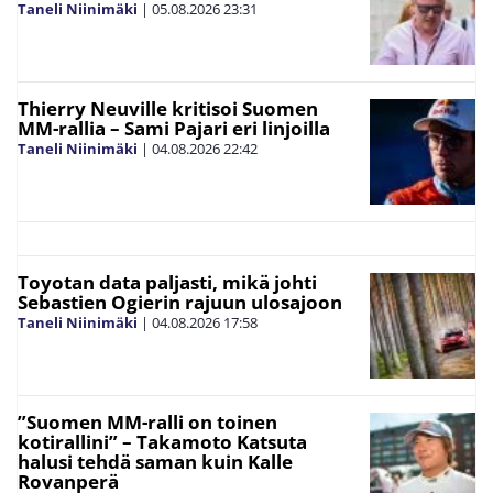
Taneli Niinimäki
|
05.08.2026
23:31
Thierry Neuville kritisoi Suomen
MM-rallia – Sami Pajari eri linjoilla
Taneli Niinimäki
|
04.08.2026
22:42
Toyotan data paljasti, mikä johti
Sebastien Ogierin rajuun ulosajoon
Taneli Niinimäki
|
04.08.2026
17:58
”Suomen MM-ralli on toinen
kotirallini” – Takamoto Katsuta
halusi tehdä saman kuin Kalle
Rovanperä