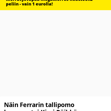
peliin - vain 1 eurolla!
Näin Ferrarin tallipomo