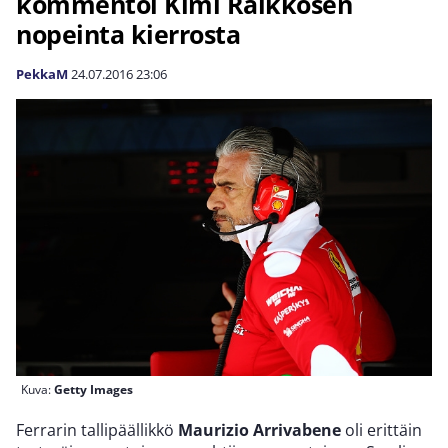
kommentoi Kimi Räikkösen
nopeinta kierrosta
PekkaM
24.07.2016
23:06
Kuva:
Getty Images
Ferrarin tallipäällikkö
Maurizio Arrivabene
oli erittäin