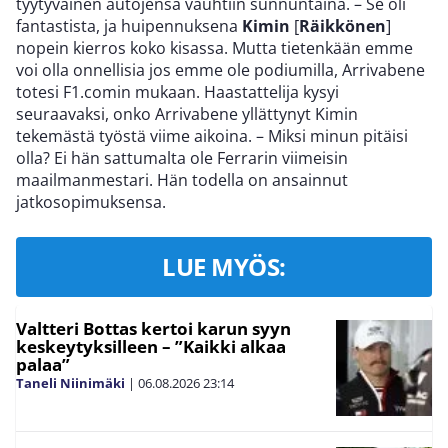
tyytyväinen autojensa vauhtiin sunnuntaina. – Se oli
fantastista, ja huipennuksena
Kimin
[
Räikkönen
]
nopein kierros koko kisassa. Mutta tietenkään emme
voi olla onnellisia jos emme ole podiumilla, Arrivabene
totesi F1.comin mukaan. Haastattelija kysyi
seuraavaksi, onko Arrivabene yllättynyt Kimin
tekemästä työstä viime aikoina. – Miksi minun pitäisi
olla? Ei hän sattumalta ole Ferrarin viimeisin
maailmanmestari. Hän todella on ansainnut
jatkosopimuksensa.
LUE MYÖS:
Valtteri Bottas kertoi karun syyn
keskeytyksilleen – ”Kaikki alkaa
palaa”
Taneli Niinimäki
|
06.08.2026
23:14