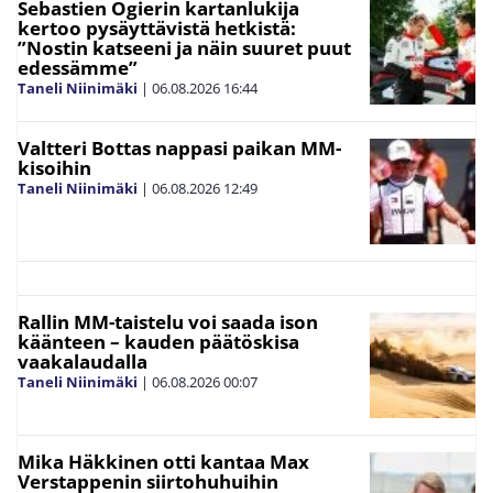
Sebastien Ogierin kartanlukija
kertoo pysäyttävistä hetkistä:
”Nostin katseeni ja näin suuret puut
edessämme”
Taneli Niinimäki
|
06.08.2026
16:44
Valtteri Bottas nappasi paikan MM-
kisoihin
Taneli Niinimäki
|
06.08.2026
12:49
Rallin MM-taistelu voi saada ison
käänteen – kauden päätöskisa
vaakalaudalla
Taneli Niinimäki
|
06.08.2026
00:07
Mika Häkkinen otti kantaa Max
Verstappenin siirtohuhuihin