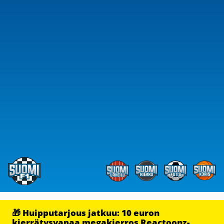
🎁 Huipputarjous jatkuu: 10 euron
kierrätysvapaa megakierros Reactoonz-