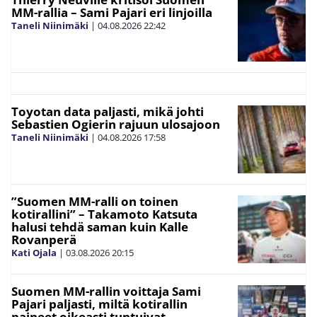
MM-rallia – Sami Pajari eri linjoilla
Taneli Niinimäki
|
04.08.2026
22:42
Toyotan data paljasti, mikä johti
Sebastien Ogierin rajuun ulosajoon
Taneli Niinimäki
|
04.08.2026
17:58
”Suomen MM-ralli on toinen
kotirallini” – Takamoto Katsuta
halusi tehdä saman kuin Kalle
Rovanperä
Kati Ojala
|
03.08.2026
20:15
Suomen MM-rallin voittaja Sami
Pajari paljasti, miltä kotirallin
paineet oikeasti tuntuivat