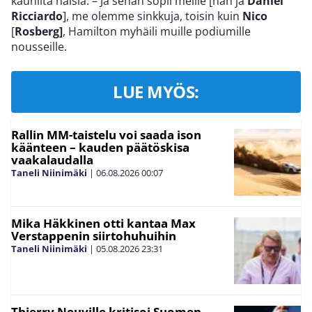
kauniita naisia. – Ja sehän sopii meille [hän ja
Daniel
Ricciardo
], me olemme sinkkuja, toisin kuin
Nico
[
Rosberg]
, Hamilton myhäili muille podiumille
nousseille.
LUE MYÖS:
Rallin MM-taistelu voi saada ison
käänteen – kauden päätöskisa
vaakalaudalla
Taneli Niinimäki
|
06.08.2026
00:07
Mika Häkkinen otti kantaa Max
Verstappenin siirtohuhuihin
Taneli Niinimäki
|
05.08.2026
23:31
Thierry Neuville kritisoi Suomen