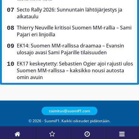
Secto Rally 2026: Sunnuntain lähtöjärjestys ja
aikataulu
Thierry Neuville kritisoi Suomen MM-rallia – Sami
Pajari eri linjoilla
EK14: Suomen MM-rallissa draamaa – Evansin
ulosajo avasi Sami Pajarille tilaisuuden
EK17 keskeytetty: Sebastien Ogier ajoi rajusti ulos
Suomen MM-rallissa – kaksikko nousi autosta
omin avuin
toimitus@suomif1.com
© 2026 - SuomiF1. Kaikki oikeudet pidätetään.