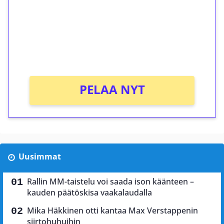
Talleta 1€
Saat heti 50 ilmaiskierrosta Tuohi 1000 -
peliin (arvo 0,20€ per kierros)!
Ei kierrätysvaatimusta!
PELAA NYT
Uusimmat
Rallin MM-taistelu voi saada ison käänteen –
kauden päätöskisa vaakalaudalla
Mika Häkkinen otti kantaa Max Verstappenin
siirtohuhuihin