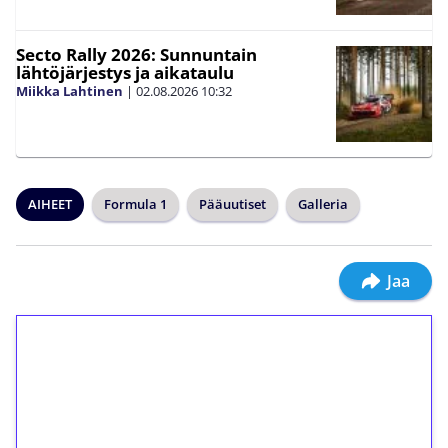
Secto Rally 2026: Sunnuntain
lähtöjärjestys ja aikataulu
Miikka Lahtinen
|
02.08.2026
10:32
AIHEET
Formula 1
Pääuutiset
Galleria
Jaa
1€ = 10€ arvosta
ilmaiskierroksia ilman
kierrätystä!