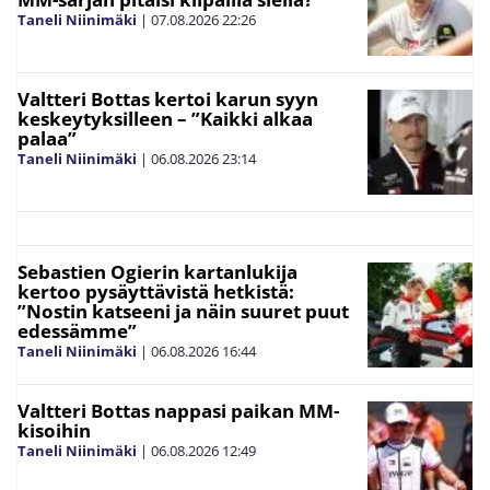
Taneli Niinimäki
|
07.08.2026
22:26
Valtteri Bottas kertoi karun syyn
keskeytyksilleen – ”Kaikki alkaa
palaa”
Taneli Niinimäki
|
06.08.2026
23:14
Sebastien Ogierin kartanlukija
kertoo pysäyttävistä hetkistä:
”Nostin katseeni ja näin suuret puut
edessämme”
Taneli Niinimäki
|
06.08.2026
16:44
Valtteri Bottas nappasi paikan MM-
kisoihin
Taneli Niinimäki
|
06.08.2026
12:49