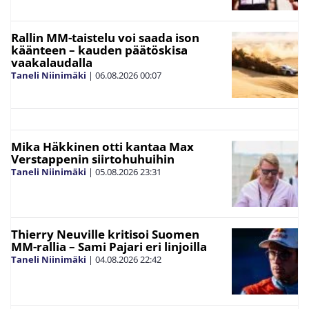
Rallin MM-taistelu voi saada ison
käänteen – kauden päätöskisa
vaakalaudalla
Taneli Niinimäki
|
06.08.2026
00:07
Mika Häkkinen otti kantaa Max
Verstappenin siirtohuhuihin
Taneli Niinimäki
|
05.08.2026
23:31
Thierry Neuville kritisoi Suomen
MM-rallia – Sami Pajari eri linjoilla
Taneli Niinimäki
|
04.08.2026
22:42