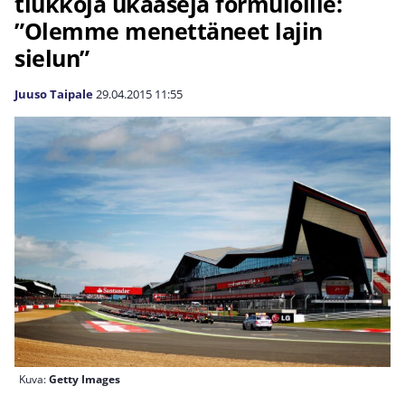
tiukkoja ukaaseja formuloille:
”Olemme menettäneet lajin
sielun”
Juuso Taipale
29.04.2015
11:55
Kuva:
Getty Images