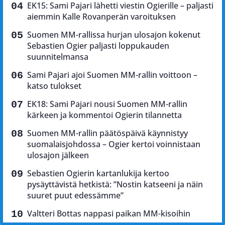
EK15: Sami Pajari lähetti viestin Ogierille – paljasti
aiemmin Kalle Rovanperän varoituksen
Suomen MM-rallissa hurjan ulosajon kokenut
Sebastien Ogier paljasti loppukauden
suunnitelmansa
Sami Pajari ajoi Suomen MM-rallin voittoon –
katso tulokset
EK18: Sami Pajari nousi Suomen MM-rallin
kärkeen ja kommentoi Ogierin tilannetta
Suomen MM-rallin päätöspäivä käynnistyy
suomalaisjohdossa – Ogier kertoi voinnistaan
ulosajon jälkeen
Sebastien Ogierin kartanlukija kertoo
pysäyttävistä hetkistä: ”Nostin katseeni ja näin
suuret puut edessämme”
Valtteri Bottas nappasi paikan MM-kisoihin