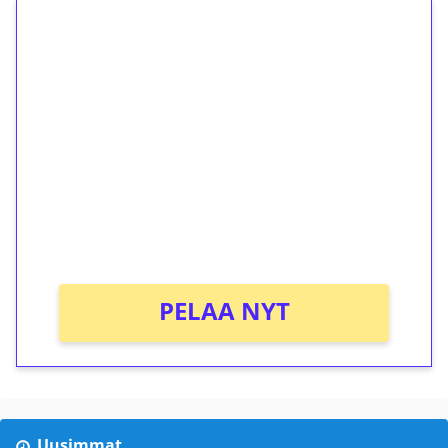
1€ = 10€ arvosta
ilmaiskierroksia ilman
kierrätystä!
Talleta 1€
Saat heti 50 ilmaiskierrosta Tuohi 1000 -
peliin (arvo 0,20€ per kierros)!
Ei kierrätysvaatimusta!
PELAA NYT
Uusimmat