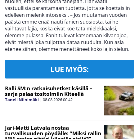
huolen, ettei se karkoita fanejaan. Hänvaatii
vastuullisia parantamaan tuotetta, jotta se koettaisiin
edelleen mielenkiintoiseksi. – Jos muutaman vuoden
päästä emme enää nauti fanien suosiosta, tai he
vaihtavat lajia, koska eivät koe tätä mielekkääksi,
olemme pulassa. Fanit tulevat katsomaan kilvanajoa,
eivät miestä joka tuijottaa dataa ruudulta. Kun asia
etenee siihen, olemme menettäneet koko lajin sielun.
LUE MYÖS:
Ralli SM:n ratkaisuhetket käsillä –
sarja palaa tositoimiin Kiteellä
Taneli Niinimäki
|
08.08.2026
00:42
Jari-Matti Latvala nostaa
turvallisuuden pöydälle: ”Miksi rallin
MM-sarjan pitäisi kilpailla siellä?”