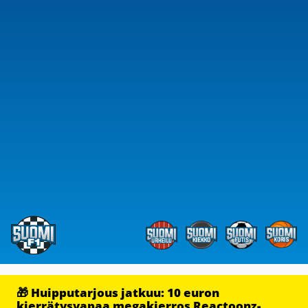
🎁 Huipputarjous jatkuu: 10 euron
kierrätysvapaa megakierros Reactoonz-