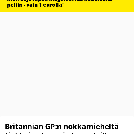
peliin - vain 1 eurolla!
Britannian GP:n nokkamieheltä