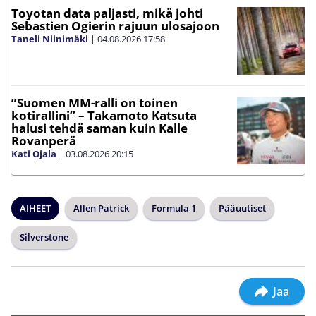
Toyotan data paljasti, mikä johti
Sebastien Ogierin rajuun ulosajoon
Taneli Niinimäki
|
04.08.2026
17:58
”Suomen MM-ralli on toinen
kotirallini” – Takamoto Katsuta
halusi tehdä saman kuin Kalle
Rovanperä
Kati Ojala
|
03.08.2026
20:15
AIHEET
Allen Patrick
Formula 1
Pääuutiset
Silverstone
Jaa