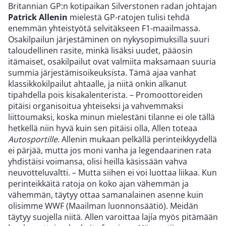
Britannian GP:n kotipaikan Silverstonen radan johtajan
Patrick Allenin
mielestä GP-ratojen tulisi tehdä
enemmän yhteistyötä selvitäkseen F1-maailmassa.
Osakilpailun järjestäminen on nykysopimuksilla suuri
taloudellinen rasite, minkä lisäksi uudet, pääosin
itämaiset, osakilpailut ovat valmiita maksamaan suuria
summia järjestämisoikeuksista. Tämä ajaa vanhat
klassikkokilpailut ahtaalle, ja niitä onkin alkanut
tipahdella pois kisakalenterista. – Promoottoreiden
pitäisi organisoitua yhteiseksi ja vahvemmaksi
liittoumaksi, koska minun mielestäni tilanne ei ole tällä
hetkellä niin hyvä kuin sen pitäisi olla, Allen toteaa
Autosportille.
Allenin mukaan pelkällä perinteikkyydellä
ei pärjää, mutta jos moni vanha ja legendaarinen rata
yhdistäisi voimansa, olisi heillä käsissään vahva
neuvotteluvaltti. – Mutta siihen ei voi luottaa liikaa. Kun
perinteikkäitä ratoja on koko ajan vähemmän ja
vähemmän, täytyy ottaa samanalainen asenne kuin
olisimme WWF (Maailman luonnonsäätiö). Meidän
täytyy suojella niitä. Allen varoittaa lajía myös pitämään