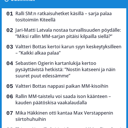
Ralli SM:n ratkaisuhetket käsillä – sarja palaa
tositoimiin Kiteellä
Jari-Matti Latvala nostaa turvallisuuden pöydälle:
”Miksi rallin MM-sarjan pitäisi kilpailla siellä?”
Valtteri Bottas kertoi karun syyn keskeytyksilleen
– ”Kaikki alkaa palaa”
Sebastien Ogierin kartanlukija kertoo
pysäyttävistä hetkistä: ”Nostin katseeni ja näin
suuret puut edessämme”
Valtteri Bottas nappasi paikan MM-kisoihin
Rallin MM-taistelu voi saada ison käänteen –
kauden päätöskisa vaakalaudalla
Mika Häkkinen otti kantaa Max Verstappenin
siirtohuhuihin